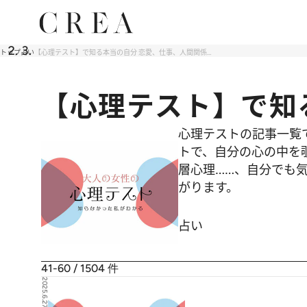
トップ
占い
【心理テスト】で知る本当の自分 恋愛、仕事、人間関係…
【心理テスト】で知
心理テストの記事一覧
トで、自分の心の中を
層心理……、自分でも気
がります。
占い
41-60 / 1504
件
2025.6.27