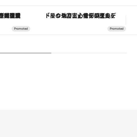
「大事なのは地域の意識を変えること」。ロレックス賞受賞の自然保護活動家が実現させたナイジェリアの自然環境の復活
「星のや富士」でデジタルデトックス。冨士信仰の歴史を辿り、心身を調える。