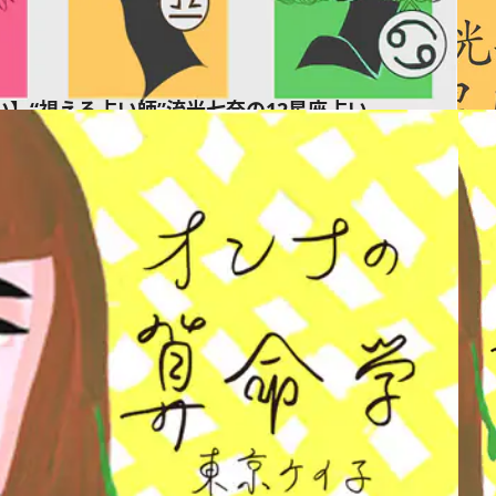
占い】“視える占い師”流光七奈の12星座占い