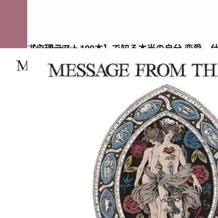
2025.9.28
【心理テスト100本】で知る本当の自分 恋愛、
占い