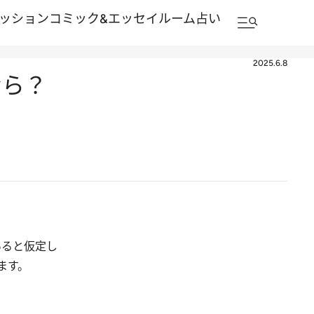
ッション
コミック&エッセイルーム
占い
2025.6.8
なら？
いると仮定し
ます。