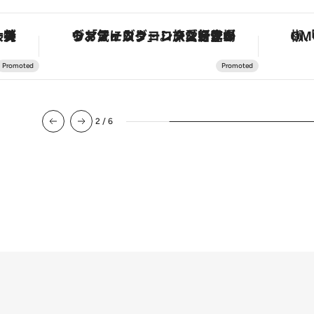
な名入れギフトまで。大人のための「ReFa GINZA」クルーズ
ヴァシュロン・コンスタンタン「オーヴァーシーズ・オートマティック」。旅愛好家のお気に入りコレクションから、ジェンダーレスな新作が登場
2
/
6