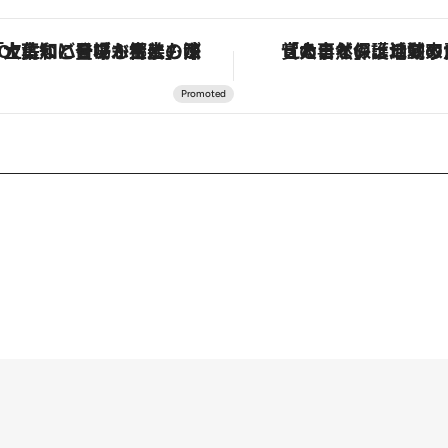
「土佐和ハーブかき氷」がOMO7高知に登場！生姜、山椒、大葉など目にも舌にも涼を呼ぶ郷土の味