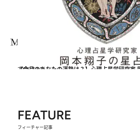
2026.7.31
【今月のあなたの運勢は？】心理占星学研究家 
占い
FEATURE
フィーチャー記事