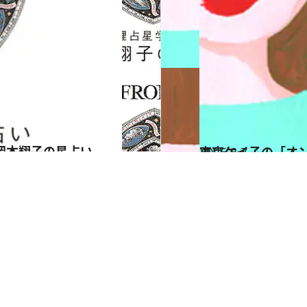
岡本翔子の星占い
2026.8.7
東京ケイ子の「オ
占い