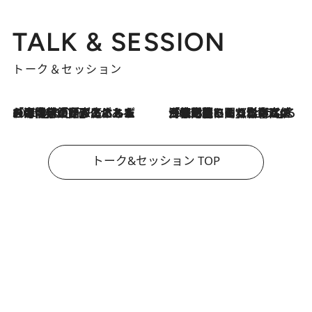
TALK & SESSION
トーク＆セッション
2026.8.3
「今後値上げがあるとすれば…」「リスクがあるのは今年の冬」エネルギー専門家が語る、ホルムズ海峡封鎖が家庭にもたらす“ある心配”
2026.8.3
「住宅建てられない…」「サーチャージ料の高値が続いている」ホルムズ海峡封鎖による影響はいつまで続く？《エネルギー専門家に聞く“どうなる日本の暮らし”》
トーク&セッション TOP