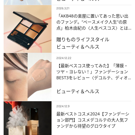
2026.3.21
「AKB48の楽屋に置いてあった思い出
のファンデ。“ベースメイク人生”の原
点」柏木由紀の〈人生ベスコス〉とは
【50人が選ぶ本当のベストコスメ】
贈りもの
ライフスタイル
ビューティ＆ヘルス
2024.12.22
【最新ベスコス使ってみた】「薄膜・
ツヤ・ヨレない！」ファンデーション
BEST3をレビュー〈デコルテ、ディオ
ールほか〉
ビューティ＆ヘルス
2024.12.9
最新ベストコスメ2024【ファンデーシ
ョン部門】コスメデコルテの大人気フ
ァンデから待望のグロウタイプ