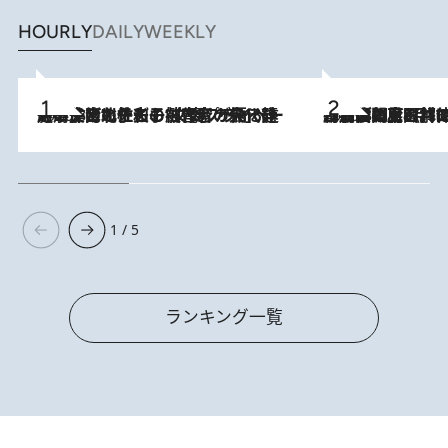
HOURLY
DAILY
WEEKLY
2026.8.3
《「文士の子ども被害者の会」発足！》阿川佐和子（72）が語る遠藤周作に北杜夫、劇作家・矢代静一の子どもたちの“文豪プライベート事件簿”
2026.8.8
「最後に見られてよかった」上野動物園の東園パンダ舎が解体前に特別公開。8月16日まで延長されたパネル展と共に辿る“半世紀”のパンダ飼育《解体工事の図面あり》
1 / 5
ランキング一覧