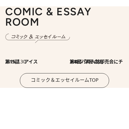
COMIC & ESSAY
ROOM
2026.7.30
第15話 アイス
2026.7.30
第8回「同人誌即売会にチャレンジ その2」
コミック＆エッセイルームTOP