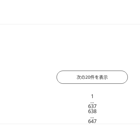
2012.2.14
DFSワイキキに無料ビューティーコンシェルジュ
2012.2.13
食カメラマンが推薦する他
2012.2.12
東京・入谷 知る人ぞ知る、下町の穴場スポット
2012.2.11
健康な爪を育てる！ 東京が
次の20件を表示
1
...
637
638
...
647