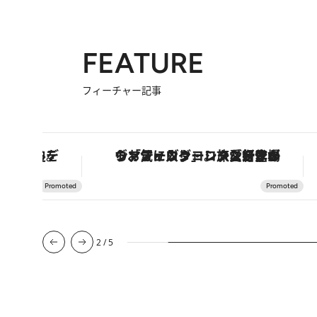
FEATURE
フィーチャー記事
士信仰の歴史を辿り、心身を調える。
ヴァシュロン・コンスタンタン「オーヴァーシーズ・オートマティック」。旅愛好家のお気に入りコレクションから、ジェンダーレスな新作が登場
2
/
5