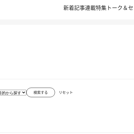
新着記事
連載
特集
トーク＆セ
検索する
リセット
2012.2.29
祇園女御が口ずさむ今様(いまよう)って何？
2012.2.29
甲府「常磐ホテル」でリヤド