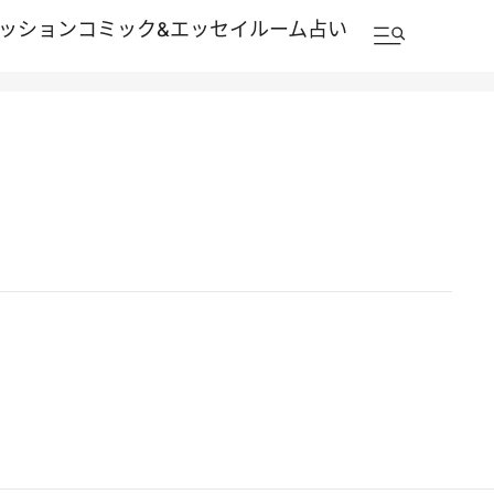
ッション
コミック&エッセイルーム
占い
ロの磁器を鑑賞
2012.2.27
ホーチミンのセレクトショップで目指せ脱ブランド