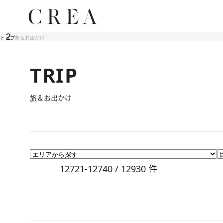
トップ
旅＆お出かけ
TRIP
旅＆お出かけ
12721-12740 / 12930
件
2012.3.2
都市と塔との関わりに迫る特別展「ザ・タワー」