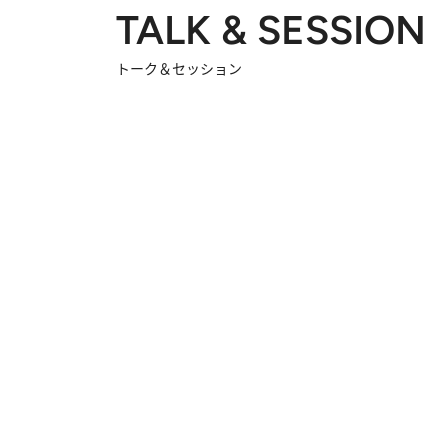
TALK & SESSION
トーク＆セッション
2026.8.3
「今後値上げがあるとすれば…」「リスクがあるのは今年の冬」エネルギー専門家が語る、ホルムズ海峡封鎖が家庭にもたらす“ある心配”
20
「住宅建てられない…