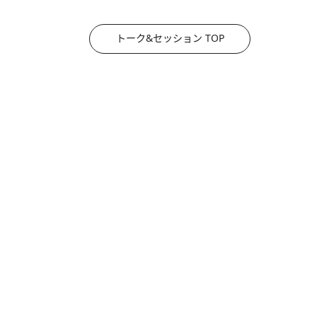
トーク&セッション TOP
2026.8.3
《「文士の子ども被害者の会」発足！》阿川佐和子（72）が語る遠藤周作に北杜夫、劇作家・矢代静一の子どもたちの“文豪プライベート事件簿”