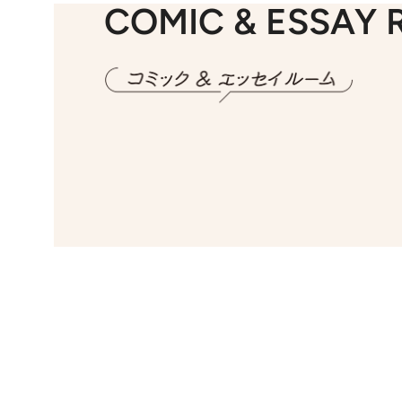
COMIC & ESSAY
2026.7.30
第15話 アイス
20
第8
2026.7.8
川添愛「言葉のセンス研究所」（7）今の時代でもどうにか使えそうな「攻める言葉」を考える
20
第35回