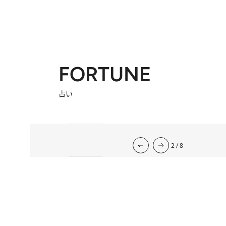
FORTUNE
占い
流光七奈の12星座占い
2026年下半期の運勢
韓国式四柱推命
心理占星学研究家
岡本翔子の星占い2026年
2026.7.31
心理占星学研究家 岡本翔子の星占い
2026.7.29
流光七奈の12星座占い
2026.7.6
東京ケイ子の 「オンナの算命学」
岡本翔子の日めくりムーンカレンダー
2026.8.2
今週の12星座占い
2026.8.6
2
/
8