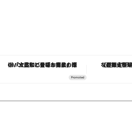
「土佐和ハーブかき氷」がOMO7高知に登場！生姜、山椒、大葉など目にも舌にも涼を呼ぶ郷土の味
【夏限定ディナーコース】旬を迎える稚鮎や花