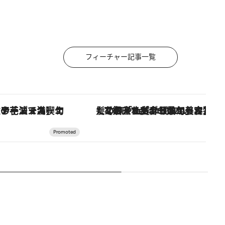
フィーチャー記事一覧
ズッキーニなどをイタリア・トスカーナの郷土料理の手法で満喫！
【銀座で出合う最旬美容】美髪ケアや上質な眠り…セルフケアのアップデートから、特別な名入れギフトまで。大人のための「ReFa GINZA」クルーズ