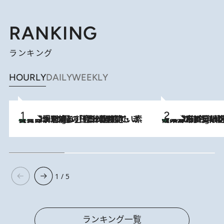
RANKING
ランキング
HOURLY
DAILY
WEEKLY
【大分・別府】「今一番おいしい食材を調理する」1日2組限定・ミシュラン2ツ星の日本料理店で、素材と四季を愉しむ極上の時間
1 Hour Ago
《みずみずしい桃が丸ごと》東京の“あの有名洋菓子シェフ”の下で修業したパティシエが腕を振るう、珠玉の夏限定パフェを堪能！【大分市】
1 Hour Ago
1 / 5
ランキング一覧