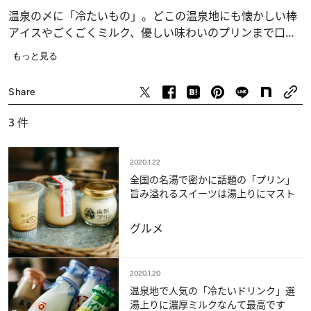
温泉の〆に「冷たいもの」。どこの温泉地にも懐かしい棒
アイスやごくごくミルク、優しい味わいのプリンまで口福
をもたらすものがありました。風呂上がり、腰に手を当て
もっと見る
て楽しんで！
グルメ
Share
3
件
2020.1.22
全国の名湯で密かに話題の「プリン」
旨み溢れるスイーツは湯上りにマスト
グルメ
2020.1.20
温泉地で人気の「冷たいドリンク」選
湯上りに濃厚ミルクなんて最高です