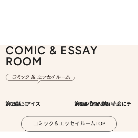
COMIC & ESSAY
ROOM
2026.7.30
第15話 アイス
2026.7.30
第8回「同人誌即売会にチャレンジ その2」
コミック＆エッセイルームTOP