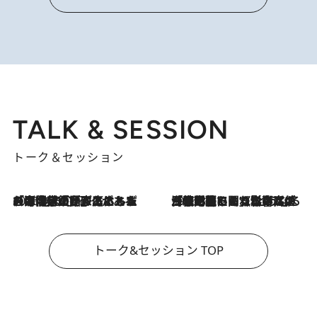
TALK & SESSION
トーク＆セッション
2026.8.3
「今後値上げがあるとすれば…」「リスクがあるのは今年の冬」エネルギー専門家が語る、ホルムズ海峡封鎖が家庭にもたらす“ある心配”
2026.8.3
「住宅建てられない…」「サーチャージ料の高値が続いている」ホルムズ海峡封鎖による影響はいつまで続く？《エネルギー専門家に聞く“どうなる日本の暮らし”》
トーク&セッション TOP