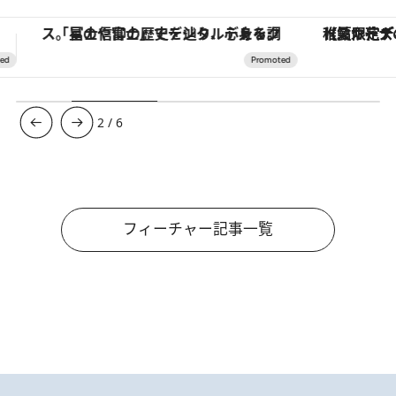
【夏限定ディナーコース】旬を迎える稚鮎や花ズッキーニなどをイタリア・トスカーナの郷土料理の手法で満喫！
【銀座で出合う最旬美容】美髪ケアや上質な眠
3
/
6
フィーチャー記事一覧