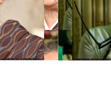
2026.1.4
浅野忠信さんの母・順子さん（75）が明かす、人生を変えた“60代の恋”「彼が力いっぱい自分を出したら、と」60代で画家デビュー、70代でモデルの道へ…
カルチャー