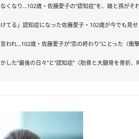
なくなり…102歳・佐藤愛子の“認知症”を、娘と孫がそ
けてる」認知症になった佐藤愛子・102歳が今でも見せる
言われ…102歳・佐藤愛子が“恋の終わり”にとった〈衝
かした“最後の日々”と“認知症”〈肋骨と大腿骨を骨折、