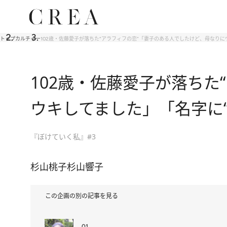
トップ
カルチャー
102歳・佐藤愛子が落ちた“アラフィフの恋”「妻子のある人でしたけど、母なりに
102歳・佐藤愛子が落ち
ウキしてました」「名字に“
『ぼけていく私』#3
杉山桃子
杉山響子
この企画の別の記事を見る
01