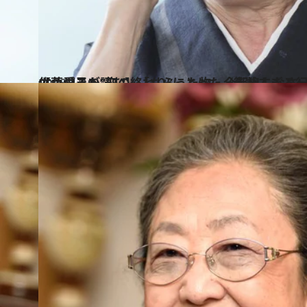
2026.4.24
【つづきを読む】「もらった物、全部出しなさい」と言われ…102歳・佐藤愛子が“恋の終わり”にとった
カルチャー