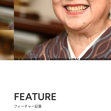
2026.4.11
【もっと読む】「施設でじいさんばあさんに号令かけてる」認知症になった佐藤愛子・102歳が今でも見せる“愛子節”〈2番目の夫の名前を聞くと…〉
カルチャー
FEATURE
フィーチャー記事