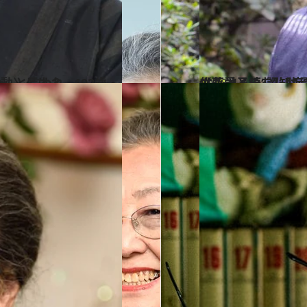
〈衝撃すぎる行動〉とは？
2026.4.11
【もっと読む】肋骨と大腿骨を骨折、時間
カルチャー