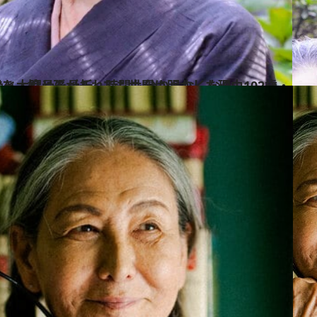
も分からなくなり…102歳・佐藤愛子の“認知症”を、娘と孫がそれでも世間に明かした理由