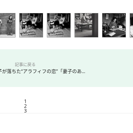
記事に戻る
子が落ちた“アラフィフの恋”「妻子のあ...
1
2
3