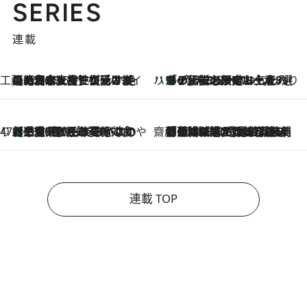
SERIES
連載
工藤まやのおもてなしハワイ
【ハワイ土産】ローカルの絶大な支持で復活！ 絶品の幻クッキー《元ファンの日本人女性が受け継いだ名店》
2026.8.6
ハワイ賢者 リサのお気に入りリスト
あの伝説の限定トートも！ リニューアルした「ディーン＆デルーカ ハワイ」で必須のお土産8選
2026.8.6
47都道府県の手みやげ ひんやりスイーツで夏を満喫
【三重県】この夏絶対食べたい 冷やしておいしいおやつ3選 お餅×アイスの新感覚スイーツ
2026.8.6
齋藤 薫 美容脳ルネサンス
「荷物が増えるほど旅ストレスは増す」美容ジャーナリストがたどり着いた最終結論。“化粧品を劇的に減らす”感動の凝縮美容とは
2026.8.6
連載 TOP