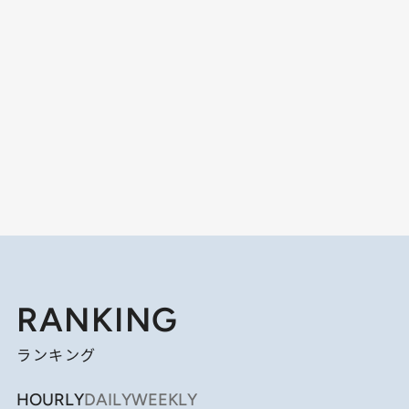
RANKING
ランキング
HOURLY
DAILY
WEEKLY