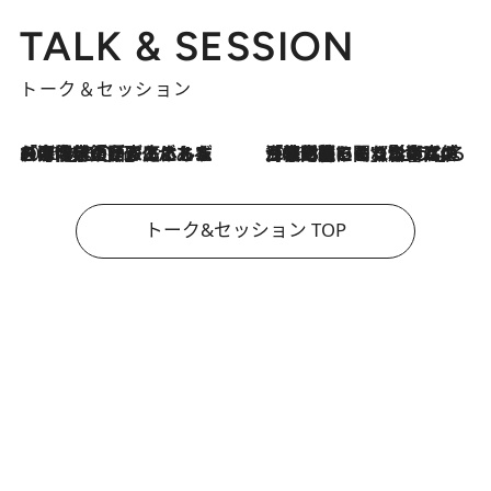
TALK & SESSION
トーク＆セッション
2026.8.3
「今後値上げがあるとすれば…」「リスクがあるのは今年の冬」エネルギー専門家が語る、ホルムズ海峡封鎖が家庭にもたらす“ある心配”
2026.8.3
「住宅建てられない…」「サーチャージ料の高値が続いている」ホルムズ海峡封鎖による影響はいつまで続く？《エネルギー専門家に聞く“どうなる日本の暮らし”》
トーク&セッション TOP