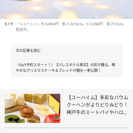
5 / 11
「シュトレン」大 6,804円 長さ 22.5cm。小 2,268円 長さ13cm。
配送可。
次の記事を読む
〈10/1予約スタート！〉【パレスホテル東京】の匠が贈る、華
やかなクリスマスケーキ＆ブレッド17種を一挙公開！
【ユーハイム】多彩なバウム
クーヘンがよりどりみどり！
神戸牛のミートパイやハロウ
ィン限定のビスケットも必
見。ここだけで出合える絶品