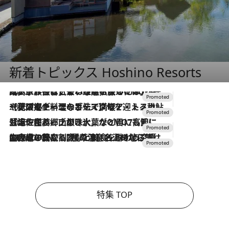
新着トピックス Hoshino Resorts
2026.7.31
【ホテル帰省】という選択肢をOMOが提案。家族とほどよい距離を保つには「昼は実家、夜は気兼ねなくホテルで！」
2026.7.24
【夏限定ディナーコース】旬を迎える稚鮎や花ズッキーニなどをイタリア・トスカーナの郷土料理の手法で満喫！
2026.7.17
「土佐和ハーブかき氷」がOMO7高知に登場！生姜、山椒、大葉など目にも舌にも涼を呼ぶ郷土の味
2026.7.10
NEW OPEN！【界 草津】名湯の地に誕生。趣の異なる2種の温泉と上州ならではの会席・蕎麦割烹など美食を味わう究極の癒やし旅
特集 TOP