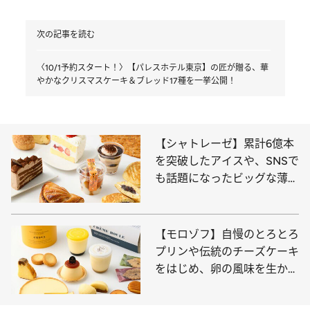
次の記事を読む
〈10/1予約スタート！〉【パレスホテル東京】の匠が贈る、華
やかなクリスマスケーキ＆ブレッド17種を一挙公開！
【シャトレーゼ】累計6億本
を突破したアイスや、SNSで
も話題になったビッグな薄焼
きパイ、糖質オフのチョコレ
ートケーキなど人気店が誇る
美味10点
【モロゾフ】自慢のとろとろ
プリンや伝統のチーズケーキ
をはじめ、卵の風味を生かす
カスタード専門店のキュート
なスイーツなど幸福度が上が