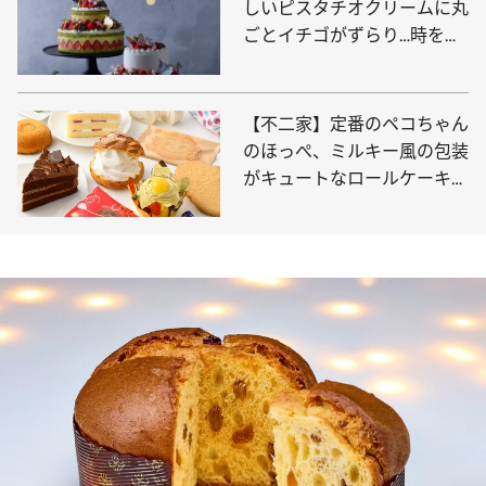
しいピスタチオクリームに丸
ごとイチゴがずらり…時を超
えて愛される【ウェスティン
ホテル東京】のクリスマスケ
ーキ！
【不二家】定番のペコちゃん
のほっぺ、ミルキー風の包装
がキュートなロールケーキ、
不動の人気を誇るショートケ
ーキやシュークリームなど珠
玉の10品