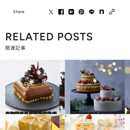
Share
RELATED POSTS
関連記事
2025.9.23
〈10/1クリスマスケーキ予約開始〉 【オークラ東京】ウイスキー樽で熟成したコーヒー風味のスペシャリテや毎年即完売の人気ショートケーキも
グルメ
2025.9.24
〈10/1予約スタート！〉香ばしいピスタチオクリームに丸ごとイチゴがずらり…時を超えて愛される【ウェスティンホテル東京】のクリスマスケーキ！
グルメ