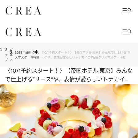
ト
グ
2025年最新 クリ
〈10/1予約スタート！〉【帝国ホテル 東京】みんなで仕上げる“リ
ッ
ル
スマスケーキ特集
ース”や、表情が愛らしいトナカイの1名用クリスマスケーキも
プ
メ
〈10/1予約スタート！〉【帝国ホテル 東京】みんな
で仕上げる“リース”や、表情が愛らしいトナカイの1
名用クリスマスケーキも