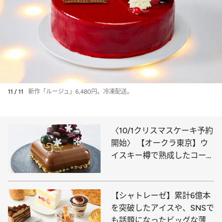
11 / 11
新作「ルージュ」6,480円。冷凍配送。
〈10/1クリスマスケーキ予約
開始〉 【オークラ東京】ウ
イスキー樽で熟成したコーヒ
ー風味のスペシャリテや毎年
即完売の人気ショートケーキ
も
【シャトレーゼ】累計6億本
を突破したアイスや、SNSで
も話題になったビッグな薄焼