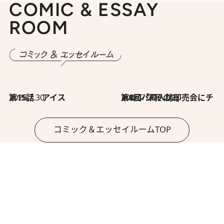
COMIC & ESSAY
ROOM
2026.7.30
第15話 アイス
2026.7.30
第8回「同人誌即売会にチャレンジ その2」
コミック＆エッセイルームTOP