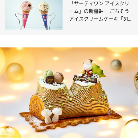
アイテム10選
「サーティワン アイスクリ
ーム」の新機軸！ ごちそう
アイスクリームケーキ「31
パティスリー」が大人の心に
も届く理由