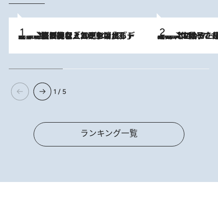
2026.8.5
【なぜ吉沢亮は「気配を消せる」のか？】興行収入208億の『国宝』を経て挑むミュージカル『ディア・エヴァン・ハンセン』。トップ俳優が舞台上でさらけ出した“孤独”とは
2026.8.5
【阿川佐和子さんの年とる力】なぜ70代で始めた趣味は“こんなに楽しい”のか？ ピアノ、俳句…スランプに陥っても続けられる“ある秘訣”とは
1 / 5
ランキング一覧