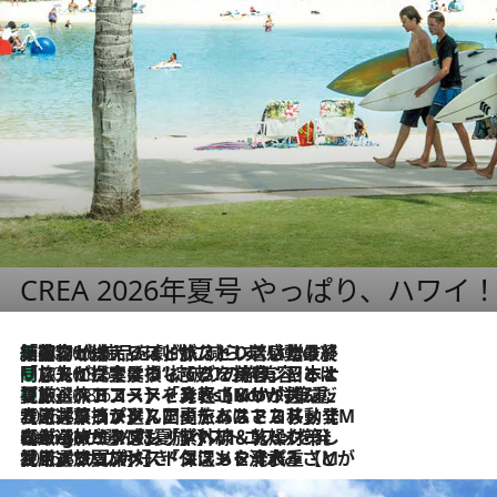
CREA 2026年夏号 やっぱり、ハワイ
「荷物が増えるほど旅ストレスは増す」美容ジャーナリストがたどり着いた最終結論。“化粧品を劇的に減らす”感動の凝縮美容とは
2026.8.6
「旅先には金髪ウィッグを持参」日本と同じメイクでは損してる!? 美容ジャーナリストが提案する“掟破りの旅美容”とは
2026.8.6
【厳選旅コスメ】「身軽さ＆UV対策重視！」ヘアアーティストshucoが選んだ夏旅ベストコスメを発表【Mサイズジップ】
2026.8.6
2026.8.5
【厳選旅コスメ】国内をあちこち移動する河井菜摘が選んだ夏旅ベストコスメ発表！「リラックスアイテムはマスト」【Mサイズジップ】
2026.8.4
【厳選旅コスメ】「紫外線＆乾燥対策しながらメイク感も！」ヘア＆メイクGeorgeが選んだ夏旅ベストコスメを発表！【Mサイズジップ】
2026.8.3
【厳選旅コスメ】「保湿もタイパ重視！」“サウナ好き”タレント清水みさとが愛用する夏旅ベストコスメを発表！【Mサイズジップ】