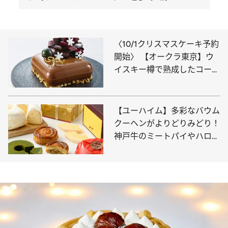
〈10/1クリスマスケーキ予約
開始〉 【オークラ東京】ウ
イスキー樽で熟成したコーヒ
ー風味のスペシャリテや毎年
即完売の人気ショートケーキ
も
【ユーハイム】多彩なバウム
クーヘンがよりどりみどり！
神戸牛のミートパイやハロウ
ィン限定のビスケットも必
見。ここだけで出合える絶品
アイテム10選