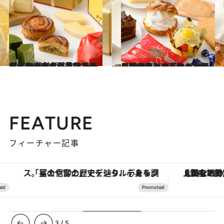
2025.9.16
【ユーハイム】多彩なバウムクーヘンがよりどりみどり！ 神戸牛のミートパイやハロウィン限定のビスケットも必見。ここだけで出合える絶品アイテム10選
グルメ
2025.9.13
【不二家】定番のペコちゃんのほっぺ、ミルキー風の包装がキュートなロールケーキ、不動の人気を誇るショートケーキやシュークリームなど珠玉の10品
グルメ
FEATURE
フィーチャー記事
「星のや富士」でデジタルデトックス。冨士信仰の歴史を辿り、心身を調える。
【銀座で出合う最旬美容】美髪ケアや上質な眠
3
/
5