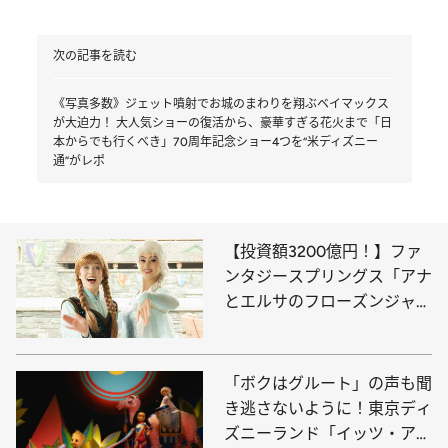
次の記事を読む
《写真多数》ジェット噴射でお城のまわりを翔ぶベイマックス
が大迫力！ 大人気ショーの復活から、豪華すぎる花火まで「日
本からでも行くべき」70周年記念ショー4つを“米ディズニー
通”がレポ
【投資額3200億円！】ファ
ンタジースプリングス「アナ
とエルサのフローズンジャー
ニー」で感動の魔法を体験
「ボクはグルート」の声も聞
き逃さないように！東京ディ
ズニーランド「イッツ・ア・