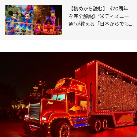
【初めから読む】《70周年
を完全解説》“米ディズニー
通”が教える「日本からでも
絶対行くべき理由」伝説のパ
レード復活、グッズ、豪華す
ぎるビジュアル…