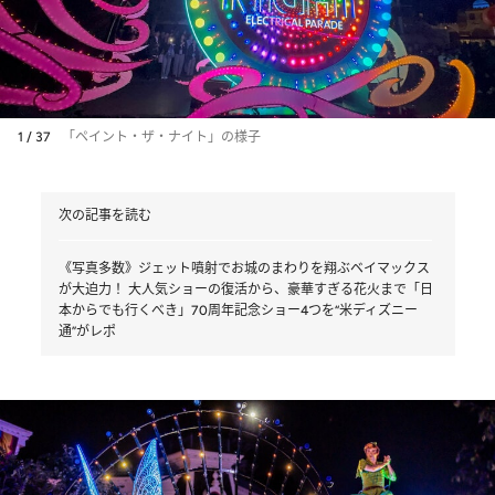
1 / 37
「ペイント・ザ・ナイト」の様子
次の記事を読む
《写真多数》ジェット噴射でお城のまわりを翔ぶベイマックス
が大迫力！ 大人気ショーの復活から、豪華すぎる花火まで「日
本からでも行くべき」70周年記念ショー4つを“米ディズニー
通”がレポ