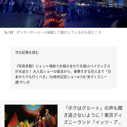
5 / 37
ダンサーが一人一人操縦して動かしているのも見どころ
次の記事を読む
《写真多数》ジェット噴射でお城のまわりを翔ぶベイマックス
が大迫力！ 大人気ショーの復活から、豪華すぎる花火まで「日
本からでも行くべき」70周年記念ショー4つを“米ディズニー
通”がレポ
「ボクはグルート」の声も聞
き逃さないように！東京ディ
ズニーランド「イッツ・ア・