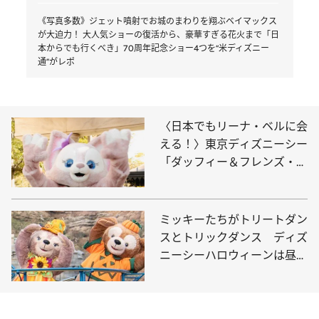
《写真多数》ジェット噴射でお城のまわりを翔ぶベイマックス
が大迫力！ 大人気ショーの復活から、豪華すぎる花火まで「日
本からでも行くべき」70周年記念ショー4つを“米ディズニー
通”がレポ
〈日本でもリーナ・ベルに会
える！〉東京ディズニーシー
「ダッフィー＆フレンズ・ワ
ンダフルキッチン」で話題
の“キャラクターグリーティ
ング”
ミッキーたちがトリートダン
スとトリックダンス ディズ
ニーシーハロウィーンは昼夜
で雰囲気が一変