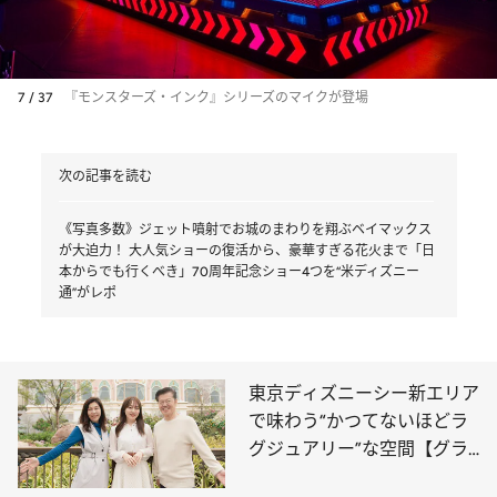
7 / 37
『モンスターズ・インク』シリーズのマイクが登場
次の記事を読む
《写真多数》ジェット噴射でお城のまわりを翔ぶベイマックス
が大迫力！ 大人気ショーの復活から、豪華すぎる花火まで「日
本からでも行くべき」70周年記念ショー4つを“米ディズニー
通”がレポ
東京ディズニーシー新エリア
で味わう“かつてないほどラ
グジュアリー”な空間【グラ
ンドシャトーは1泊34万