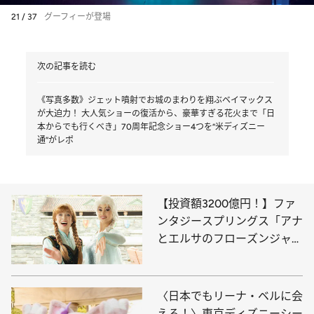
21 / 37
グーフィーが登場
次の記事を読む
《写真多数》ジェット噴射でお城のまわりを翔ぶベイマックス
が大迫力！ 大人気ショーの復活から、豪華すぎる花火まで「日
本からでも行くべき」70周年記念ショー4つを“米ディズニー
通”がレポ
【投資額3200億円！】ファ
ンタジースプリングス「アナ
とエルサのフローズンジャー
ニー」で感動の魔法を体験
〈日本でもリーナ・ベルに会
える！〉東京ディズニーシー