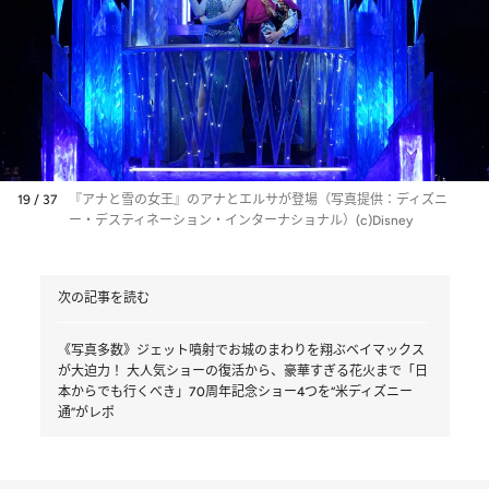
19 / 37
『アナと雪の女王』のアナとエルサが登場（写真提供：ディズニ
ー・デスティネーション・インターナショナル）(c)Disney
次の記事を読む
《写真多数》ジェット噴射でお城のまわりを翔ぶベイマックス
が大迫力！ 大人気ショーの復活から、豪華すぎる花火まで「日
本からでも行くべき」70周年記念ショー4つを“米ディズニー
通”がレポ