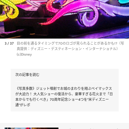
3 / 37
目の前を通るタイミングで70のロゴが見られることがあるかも!?（写
真提供：ディズニー・デスティネーション・インターナショナル）
(c)Disney
次の記事を読む
《写真多数》ジェット噴射でお城のまわりを翔ぶベイマックス
が大迫力！ 大人気ショーの復活から、豪華すぎる花火まで「日
本からでも行くべき」70周年記念ショー4つを“米ディズニー
通”がレポ