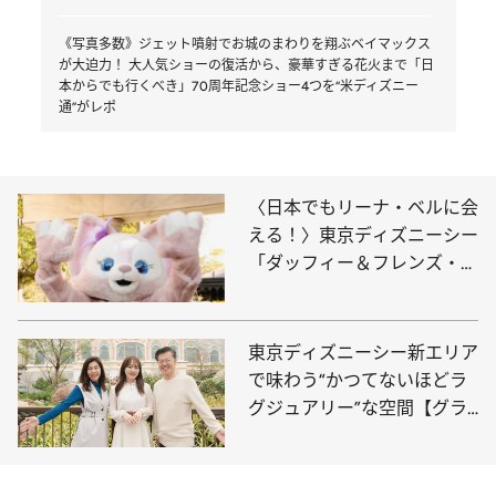
《写真多数》ジェット噴射でお城のまわりを翔ぶベイマックス
が大迫力！ 大人気ショーの復活から、豪華すぎる花火まで「日
本からでも行くべき」70周年記念ショー4つを“米ディズニー
通”がレポ
〈日本でもリーナ・ベルに会
える！〉東京ディズニーシー
「ダッフィー＆フレンズ・ワ
ンダフルキッチン」で話題
の“キャラクターグリーティ
ング”
東京ディズニーシー新エリア
で味わう“かつてないほどラ
グジュアリー”な空間【グラ
ンドシャトーは1泊34万
円！】