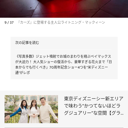
9 / 37
『カーズ』に登場する主人公ライトニング・マックィーン
次の記事を読む
《写真多数》ジェット噴射でお城のまわりを翔ぶベイマックス
が大迫力！ 大人気ショーの復活から、豪華すぎる花火まで「日
本からでも行くべき」70周年記念ショー4つを“米ディズニー
通”がレポ
東京ディズニーシー新エリア
で味わう“かつてないほどラ
グジュアリー”な空間【グラ
ンドシャトーは1泊34万
円！】