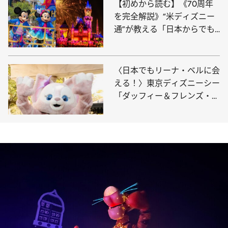
【初めから読む】《70周年
を完全解説》“米ディズニー
通”が教える「日本からでも
絶対行くべき理由」伝説のパ
レード復活、グッズ、豪華す
ぎるビジュアル…
〈日本でもリーナ・ベルに会
える！〉東京ディズニーシー
「ダッフィー＆フレンズ・ワ
ンダフルキッチン」で話題
の“キャラクターグリーティ
ング”