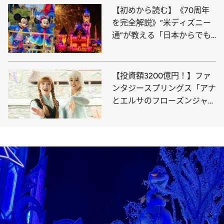
【初めから読む】《70周年
を完全解説》“米ディズニー
通”が教える「日本からでも
絶対行くべき理由」伝説のパ
レード復活、グッズ、豪華す
ぎるビジュアル…
【投資額3200億円！】ファ
ンタジースプリングス「アナ
とエルサのフローズンジャー
ニー」で感動の魔法を体験