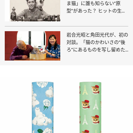
ま猫」に誰も知らない“原
型”があった？ ヒットの生み
の親が語る誕生秘話
岩合光昭と角田光代が、初の
対談。「猫のかわいさの“後
ろ”にあるものを写し留めた
い」「猫は、使者」