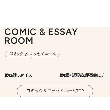
COMIC & ESSAY
ROOM
2026.7.30
第15話 アイス
2026.7.30
第8回「同人誌即売会にチャレンジ その2」
コミック＆エッセイルームTOP