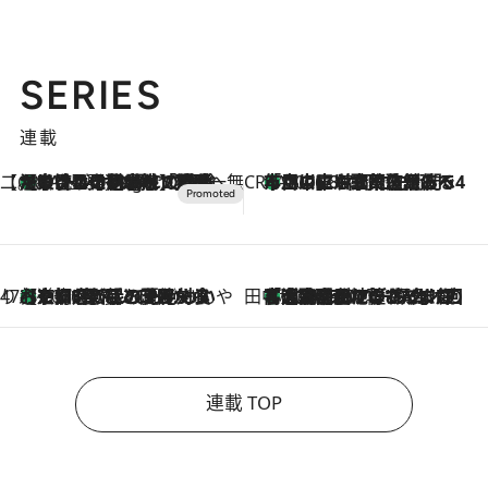
SERIES
連載
【CREA×星野リゾート】唯一無二。癒しと発見が待つ場所へ
【トンボの足水浴】ヒノキの香りに包まれて涼感マックス！約13℃の湧水かけ流しを避暑地「星野温泉 トンボの湯」で体験
11 Hours Ago
CREA'S CHOICE
「立川にも歌舞伎があるんだよ」 片岡仁左衛門・市川中車ら豪華座組みで4年目の立川立飛歌舞伎へ
2026.8.7
47都道府県の手みやげ ひんやりスイーツで夏を満喫
【京都府】この夏絶対食べたい 冷やしておいしいおやつ3選 ひと口目から心を掴む新緑のテリーヌ
2026.8.7
田中稲の勝手に再ブーム
「湘南乃風に憧れて」観客大盛上がりの“タオル回し”に、ラッパー顔負けの高速歌唱まで…さだまさし（74）のアグレッシブすぎる現在地
2026.8.7
連載 TOP