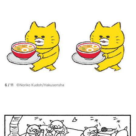
6 / 11
©Noriko Kudoh/Hakusensha