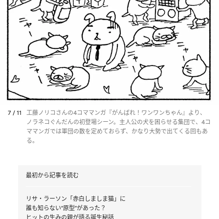
7 / 11
工藤ノリコさんの4コママンガ『がんばれ！ワンワンちゃん』より、
ノラネコぐんだんの初登場シーン。主人公の犬を困らせる集団で、4コ
ママンガでは軍団の数を定めておらず、かなり大勢で出てくる回もあ
る。
最初から記事を読む
リサ・ラーソン「赤白しましま猫」に
誰も知らない“原型”があった？
ヒットの生みの親が語る誕生秘話