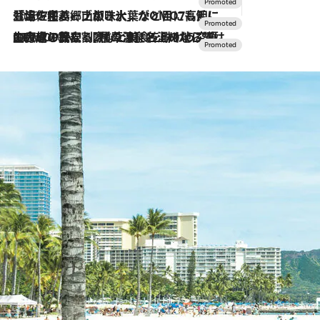
2026.7.17
「土佐和ハーブかき氷」がOMO7高知に登場！生姜、山椒、大葉など目にも舌にも涼を呼ぶ郷土の味
2026.7.10
NEW OPEN！【界 草津】名湯の地に誕生。趣の異なる2種の温泉と上州ならではの会席・蕎麦割烹など美食を味わう究極の癒やし旅