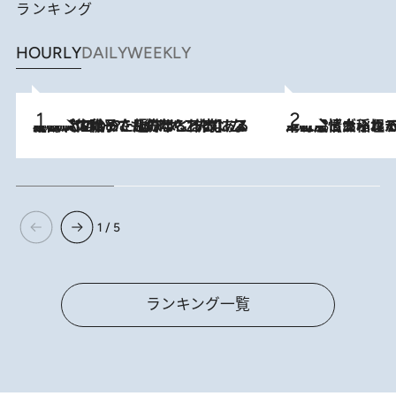
ランキング
HOURLY
DAILY
WEEKLY
2026.8.5
【阿川佐和子さんの年とる力】なぜ70代で始めた趣味は“こんなに楽しい”のか？ ピアノ、俳句…スランプに陥っても続けられる“ある秘訣”とは
2026.8.5
下町風情あふれる台北屈指の人気エリア・大稲埕でセンスのいい台湾土産《ヴィン
1 / 5
ランキング一覧