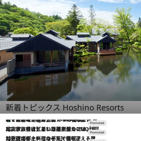
新着トピックス Hoshino Resorts
【トンボの足水浴】ヒノキの香りに包まれて涼感マックス！約13℃の湧水かけ流しを避暑地「星野温泉 トンボの湯」で体験
11 Hours Ago
2026.7.31
【ホテル帰省】という選択肢をOMOが提案。家族とほどよい距離を保つには「昼は実家、夜は気兼ねなくホテルで！」
2026.7.24
【夏限定ディナーコース】旬を迎える稚鮎や花ズッキーニなどをイタリア・トスカーナの郷土料理の手法で満喫！