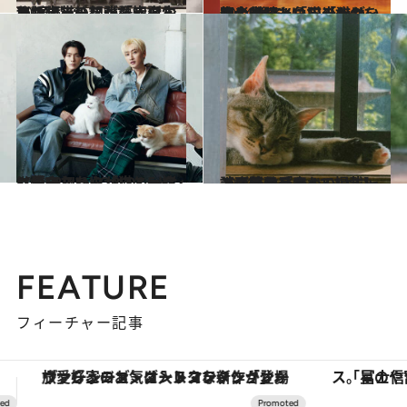
2024.6.11
リサ・ラーソン「赤白しましま猫」に誰も知らない“原型”があった？ ヒットの生みの親が語る誕生秘話
カルチャー
2024.6.7
岩合光昭と角田光代が、初の対談。「猫のかわいさの“後ろ”にあるものを写し留めたい」「猫は、使者」
カルチャー
2024.6.7
SUPER JUNIOR-D&Eドンヘとウニョクが猫と一緒に暮らしたら「ウニョクは猫みたい」
カルチャー
2024.6.7
【応募作品すべて掲載】 誌面連動「かわいいニャングランプリ」 いよいよ、結果発表！
ライフスタイル
FEATURE
フィーチャー記事
「星のや富士」でデジタルデトックス。冨士信仰の歴史を辿り、心身を調える。