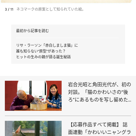
3 / 11
ネコマークの原案として知られていた絵。
最初から記事を読む
リサ・ラーソン「赤白しましま猫」に
誰も知らない“原型”があった？
ヒットの生みの親が語る誕生秘話
岩合光昭と角田光代が、初の
対談。「猫のかわいさの“後
ろ”にあるものを写し留めた
い」「猫は、使者」
【応募作品すべて掲載】 誌
面連動「かわいいニャングラ