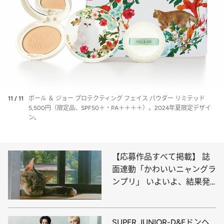
11 / 11
ポール ＆ ジョー プロテクティング フェイス パウダー リミテッド
5,500円（限定品、SPF50＋・PA＋＋＋＋）。2024年夏限定デザイ
ン。
【応募作品すべて掲載】 誌
面連動「かわいいニャングラ
ンプリ」 いよいよ、結果発
表！
SUPER JUNIOR-D&Eドンヘ