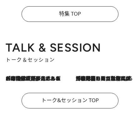
特集 TOP
TALK & SESSION
トーク＆セッション
2026.8.3
「今後値上げがあるとすれば…」「リスクがあるのは今年の冬」エネルギー専門家が語る、ホルムズ海峡封鎖が家庭にもたらす“ある心配”
2026.8.3
「住宅建てられない…」「サーチャージ料の高値が続いている」ホルムズ海峡封鎖による影響はいつまで続く？《エネルギー専門家に聞く“どうなる日本の暮らし”》
トーク&セッション TOP