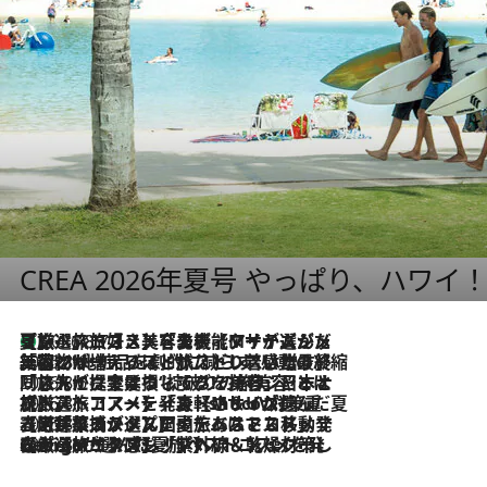
CREA 2026年夏号 やっぱり、ハワイ
【厳選旅コスメ】「多機能アイテムがメイン！」旅好き美容エディターが選んだ夏旅ベストコスメを発表【Mサイズジップ】
2026.8.7
2026.8.6
「荷物が増えるほど旅ストレスは増す」美容ジャーナリストがたどり着いた最終結論。“化粧品を劇的に減らす”感動の凝縮美容とは
2026.8.6
「旅先には金髪ウィッグを持参」日本と同じメイクでは損してる!? 美容ジャーナリストが提案する“掟破りの旅美容”とは
2026.8.6
【厳選旅コスメ】「身軽さ＆UV対策重視！」ヘアアーティストshucoが選んだ夏旅ベストコスメを発表【Mサイズジップ】
2026.8.5
【厳選旅コスメ】国内をあちこち移動する河井菜摘が選んだ夏旅ベストコスメ発表！「リラックスアイテムはマスト」【Mサイズジップ】
2026.8.4
【厳選旅コスメ】「紫外線＆乾燥対策しながらメイク感も！」ヘア＆メイクGeorgeが選んだ夏旅ベストコスメを発表！【Mサイズジップ】