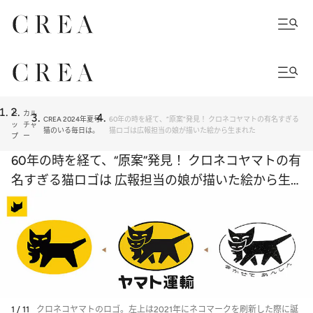
ト
カル
CREA 2024年夏号
60年の時を経て、“原案”発見！ クロネコヤマトの有名すぎる
ッ
チャ
猫のいる毎日は。
猫ロゴは広報担当の娘が描いた絵から生まれた
プ
ー
60年の時を経て、“原案”発見！ クロネコヤマトの有
名すぎる猫ロゴは 広報担当の娘が描いた絵から生
まれた
1 / 11
クロネコヤマトのロゴ。左上は2021年にネコマークを刷新した際に誕