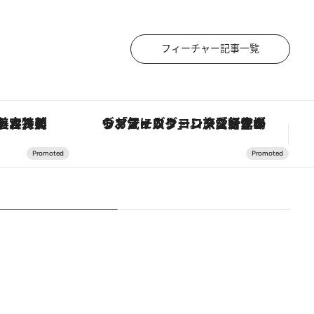
フィーチャー記事一覧
【銀座で出合う最旬美容】美髪ケアや上質な眠り…セルフケアのアップデートから、特別な名入れギフトまで。大人のための「ReFa GINZA」クルーズ
ヴァシュロン・コンスタンタン「オーヴァーシーズ・オートマティック」。旅愛好家のお気に入りコレクションから、ジェンダーレスな新作が登場