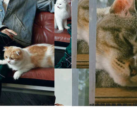
2024.6.7
【応募作品すべて掲載】 誌面連動「かわいいニャングランプリ」 いよいよ、結果発表！
ライフスタイル