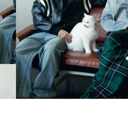
2024.6.7
SUPER JUNIOR-D&Eドンヘとウニョクが猫と一緒に暮らしたら「ウニョクは猫みたい」
カルチャー