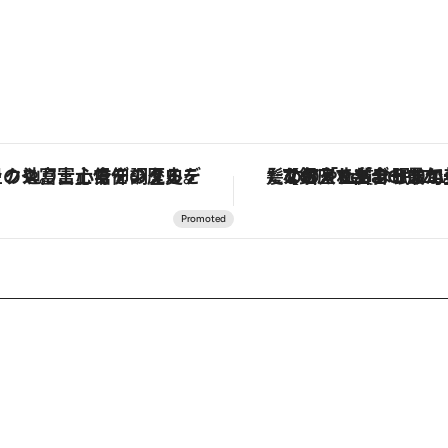
「星のや富士」でデジタルデトックス。冨士信仰の歴史を辿り、心身を調える。