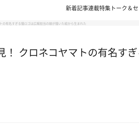
新着記事
連載
特集
トーク＆セ
ヤマトの有名すぎる猫ロゴは広報担当の娘が描いた絵から生まれた
発見！ クロネコヤマトの有名す