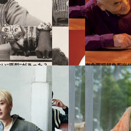
2024.6.7
岩合光昭と角田光代が、初の対談。「猫のかわいさの“後
カルチャー