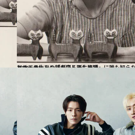
2024.6.11
リサ・ラーソン「赤白しましま猫」に誰も知らない“原型”があった？ ヒットの生みの親が語る誕生秘話
カルチャー