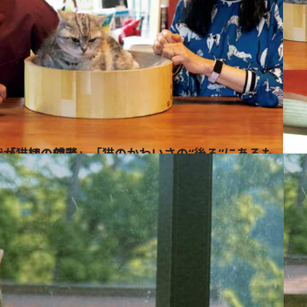
ろ”にあるものを写し留めたい」「猫は、使者」