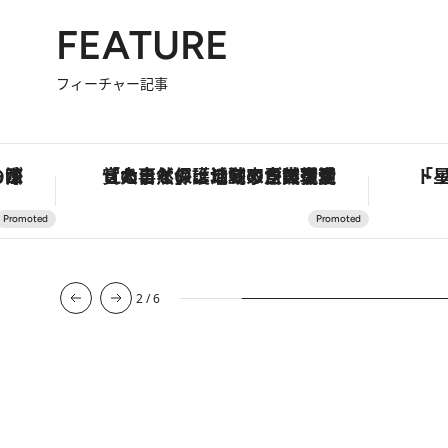
FEATURE
フィーチャー記事
も涼を呼ぶ郷土の味
「大事なのは地域の意識を変えること」。ロレックス賞受賞の自然保護活動家が実現させたナイジェリアの自然環境の復活
2
/
6