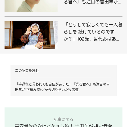
る君へ』も注目の吉田羊が
“下積み時代“から切り拓いた
役者道
「どうして寂しくても一人暮
らしを 続けているのです
か？」102歳、哲代おばあち
ゃんの弱気の虫の退治法
次の記事を読む
「手遅れと言われても自信があった」『光る君へ』も注目の吉
田羊が“下積み時代“から切り拓いた役者道
記事に戻る
平安貴族の次はイケメン役！ 吉田羊が 挑む舞台