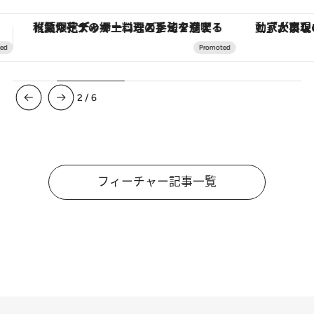
「大事なのは地域の意識を変えること」。ロレックス賞受賞の自然保護活動家が実現させたナイジェリアの自然環境の復活
ヴァシュロン・コンスタンタン
3
/
6
フィーチャー記事一覧