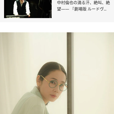
中村倫也の滴る汗、絶叫、絶
望―― 『劇場版 ルードヴィ
ヒ』の熱演