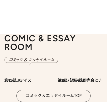
COMIC & ESSAY
ROOM
2026.7.30
第15話 アイス
2026.7.30
第8回「同人誌即売会にチャレンジ その2」
コミック＆エッセイルームTOP