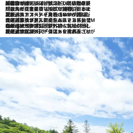
2026.8.6
「荷物が増えるほど旅ストレスは増す」美容ジャーナリストがたどり着いた最終結論。“化粧品を劇的に減らす”感動の凝縮美容とは
2026.8.6
「旅先には金髪ウィッグを持参」日本と同じメイクでは損してる!? 美容ジャーナリストが提案する“掟破りの旅美容”とは
2026.8.6
【厳選旅コスメ】「身軽さ＆UV対策重視！」ヘアアーティストshucoが選んだ夏旅ベストコスメを発表【Mサイズジップ】
2026.8.5
【厳選旅コスメ】国内をあちこち移動する河井菜摘が選んだ夏旅ベストコスメ発表！「リラックスアイテムはマスト」【Mサイズジップ】
2026.8.4
【厳選旅コスメ】「紫外線＆乾燥対策しながらメイク感も！」ヘア＆メイクGeorgeが選んだ夏旅ベストコスメを発表！【Mサイズジップ】
2026.8.3
【厳選旅コスメ】「保湿もタイパ重視！」“サウナ好き”タレント清水みさとが愛用する夏旅ベストコスメを発表！【Mサイズジップ】