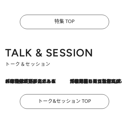
特集 TOP
TALK & SESSION
トーク＆セッション
2026.8.3
「今後値上げがあるとすれば…」「リスクがあるのは今年の冬」エネルギー専門家が語る、ホルムズ海峡封鎖が家庭にもたらす“ある心配”
2026.8.3
「住宅建てられない…」「サーチャージ料の高値が続いている」ホルムズ海峡封鎖による影響はいつまで続く？《エネルギー専門家に聞く“どうなる日本の暮らし”》
トーク&セッション TOP