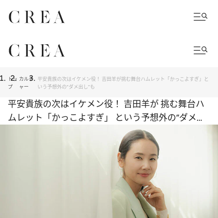
トッ
カルチ
平安貴族の次はイケメン役！ 吉田羊が挑む舞台ハムレット「かっこよすぎ」と
プ
ャー
いう予想外の“ダメ出し”も
平安貴族の次はイケメン役！ 吉田羊が 挑む舞台ハ
ムレット「かっこよすぎ」 という予想外の“ダメ出
し”も