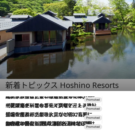
新着トピックス Hoshino Resorts
2026.7.31
【ホテル帰省】という選択肢をOMOが提案。家族とほどよい距離を保つには「昼は実家、夜は気兼ねなくホテルで！」
2026.7.24
【夏限定ディナーコース】旬を迎える稚鮎や花ズッキーニなどをイタリア・トスカーナの郷土料理の手法で満喫！
2026.7.17
「土佐和ハーブかき氷」がOMO7高知に登場！生姜、山椒、大葉など目にも舌にも涼を呼ぶ郷土の味
2026.7.10
NEW OPEN！【界 草津】名湯の地に誕生。趣の異なる2種の温泉と上州ならではの会席・蕎麦割烹など美食を味わう究極の癒やし旅