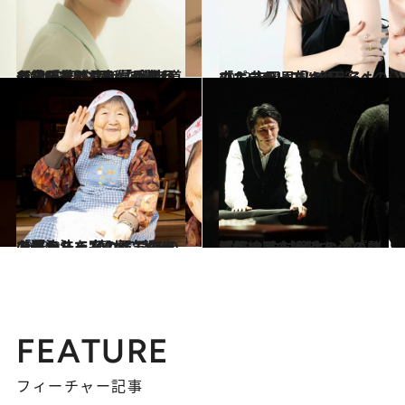
2024.5.11
【続きを読む】「手遅れと言われても自信があった」『光る君へ』も注目の吉田羊が “下積み時代“から切り拓いた役者道
カルチャー
2023.10.1
「ポジティブは鍛えるもの」 吉岡里帆の“不安への立ち向かい方”
カルチャー
2023.2.4
「どうして寂しくても一人暮らしを 続けているのですか？」102歳、哲代おばあちゃんの弱気の虫の退治法
カルチャー
2023.2.24
「僕の耳を返してくれ！」 中村倫也の滴る汗、絶叫、絶望―― 『劇場版 ルードヴィヒ』の熱演
カルチャー
FEATURE
フィーチャー記事