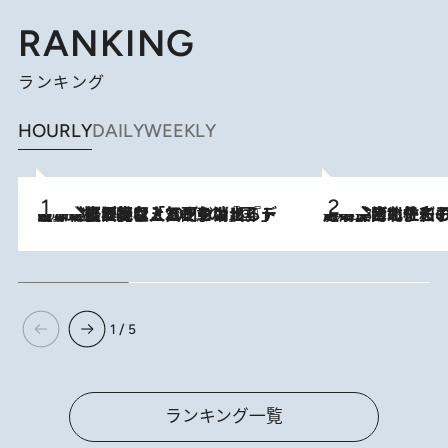
RANKING
ランキング
HOURLY
DAILY
WEEKLY
2026.8.5
【なぜ吉沢亮は「気配を消せる」のか？】興行収入208億の『国宝』を経て挑むミュージカル『ディア・エヴァン・ハンセン』。トップ俳優が舞台上でさらけ出した“孤独”とは
2026.8.3
《「文士の子ども被害者の会」発足！》阿川佐和子（72）が語る遠藤周作に北杜夫、劇作家・矢代静一の子どもたちの“文豪プライベート事件簿”
1 / 5
ランキング一覧