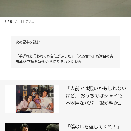
3 / 5
吉田羊さん。
次の記事を読む
「手遅れと言われても自信があった」『光る君へ』も注目の吉
田羊が“下積み時代“から切り拓いた役者道
「人前では強いかもしれない
けど、 おうちではシャイで
不器用なパパ」 娘が明か
す、アントニオ猪木の素顔
「僕の耳を返してくれ！」