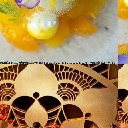
rooka】で演出される 一皿ごとに珠玉のデザートコースとは