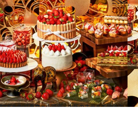
ホテルで開催中 いちご尽くしの贅沢スイーツブッフェ