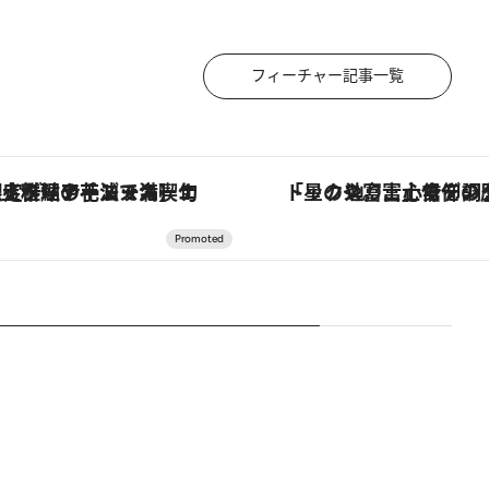
フィーチャー記事一覧
「星のや富士」でデジタルデトックス。冨士信仰の歴史を辿り、心身を調える。
「土佐和ハーブかき氷」がOMO7高知に登場！生姜、山