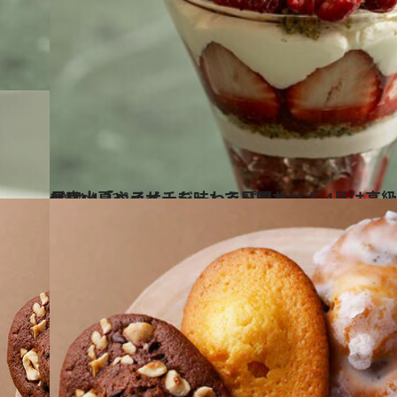
2024.4.23
代官山「ペイサージュ」で日曜だけ！ 4月は高級いちご“あまりん”、5月は小夏やライチを味わうパフェ
グルメ