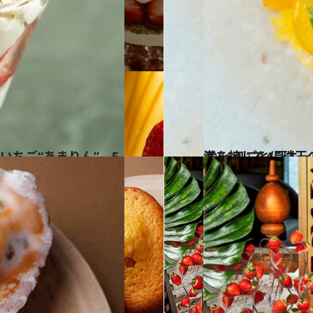
2024.4.17
満を持して4月オープン！ 南青山 【Haruka Mu
グルメ