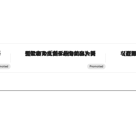
 GINZA」クルーズ
【夏限定ディナーコース】旬を迎える稚鮎や花ズッキーニなどをイタリア・トスカーナの郷土料理の手法で満喫！