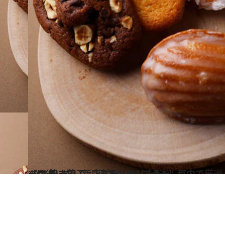
2024.2.25
【間違いない新店パティスリー5選】都内で厳選！ 職人技が光るスイーツ 焼き菓子、“漆黒のモンブラン”…
グルメ