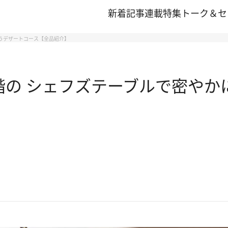
新着記事
連載
特集
トーク＆セ
うデザートコース【全品紹介】
階の シェフズテーブルで密やか