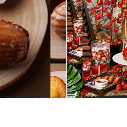
2024.4.9
GWのおでかけにもおすすめ！ 東京・小田原・大阪の
旅＆お出かけ