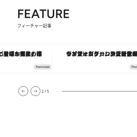
FEATURE
フィーチャー記事
ヴァシュロン・コンスタンタン「オーヴァーシーズ・オートマティック」。旅愛好家のお気に入りコレクションから、ジェンダーレスな新作が登場
【銀座で出合う最旬美容】美髪ケアや上質な眠り…セルフケアのアップデートから、特別な名入れギフトまで。大人のための「ReFa
3
/
5