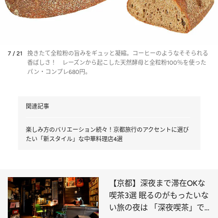
7 / 21
挽きたて全粒粉の旨みをギュッと凝縮。コーヒーのようなそそられる
香ばしさ！ レーズンから起こした天然酵母と全粒粉100％を使った
パン・コンプレ680円。
関連記事
楽しみ方のバリエーション続々！京都旅行のアクセントに選び
たい「新スタイル」な中華料理店4選
【京都】深夜まで滞在OKな
喫茶3選 眠るのがもったいな
い旅の夜は 「深夜喫茶」で