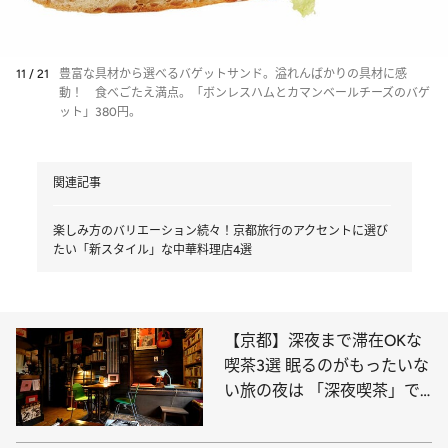
11 / 21
豊富な具材から選べるバゲットサンド。溢れんばかりの具材に感
動！ 食べごたえ満点。「ボンレスハムとカマンベールチーズのバゲ
ット」380円。
関連記事
楽しみ方のバリエーション続々！京都旅行のアクセントに選び
たい「新スタイル」な中華料理店4選
【京都】深夜まで滞在OKな
喫茶3選 眠るのがもったいな
い旅の夜は 「深夜喫茶」で
のんびり過ごして