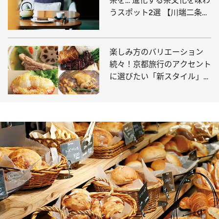
茶を… 進化する茶文化を味わ
うスポット2選 【川端二条・
祇園】
楽しみ方のバリエーション
続々！京都旅行のアクセント
に選びたい「新スタイル」な
中華料理店4選