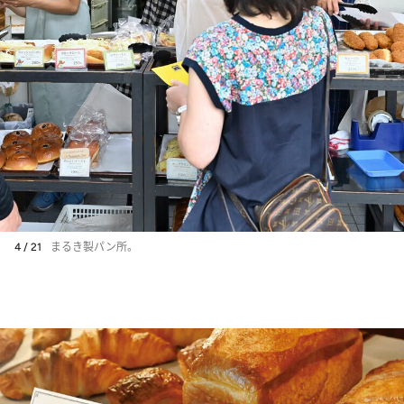
4 / 21
まるき製パン所。