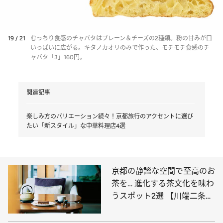
19 / 21
むっちり食感のチャバタはプレーン＆チーズの2種類。粉の甘みが口
いっぱいに広がる。キタノカオリのみで作った、モチモチ食感のチ
ャバタ「3」160円。
関連記事
楽しみ方のバリエーション続々！京都旅行のアクセントに選び
たい「新スタイル」な中華料理店4選
京都の静謐な空間で至高のお
茶を… 進化する茶文化を味わ
うスポット2選 【川端二条・
祇園】