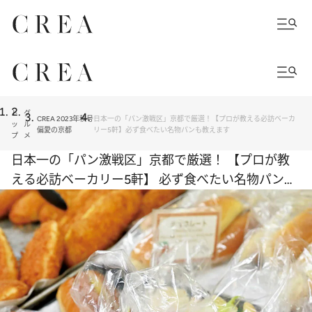
ト
グ
CREA 2023年秋号
日本一の「パン激戦区」京都で厳選！【プロが教える必訪ベーカ
ッ
ル
偏愛の京都
リー5軒】必ず食べたい名物パンも教えます
プ
メ
日本一の「パン激戦区」京都で厳選！ 【プロが教
える必訪ベーカリー5軒】 必ず食べたい名物パンも
教えます