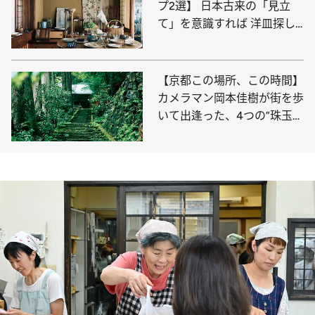
プ2選】 日本古来の「見立
て」を意識すれば 洋皿探し
はもっと面白くなる
【京都この場所、この時間】
カメラマン岡本佳樹が街を歩
いて出逢った、4つの”珠玉の
瞬間”