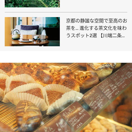
瞬間”
京都の静謐な空間で至高のお
茶を… 進化する茶文化を味わ
うスポット2選 【川端二条・
祇園】