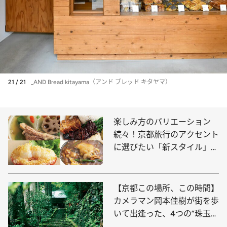
21 / 21
_AND Bread kitayama（アンド ブレッド キタヤマ）
楽しみ方のバリエーション
続々！京都旅行のアクセント
に選びたい「新スタイル」な
中華料理店4選
【京都この場所、この時間】
カメラマン岡本佳樹が街を歩
いて出逢った、4つの”珠玉の
瞬間”