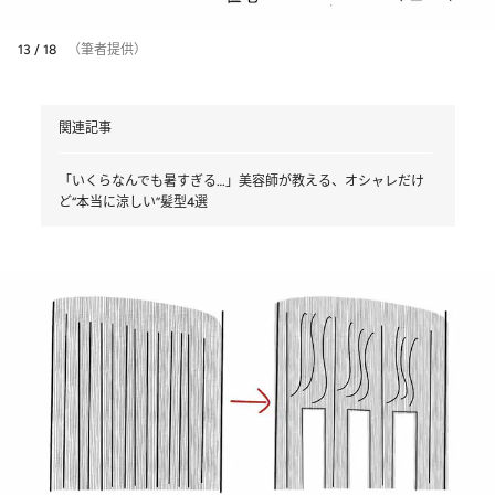
13 / 18
（筆者提供）
関連記事
「いくらなんでも暑すぎる…」美容師が教える、オシャレだけ
ど“本当に涼しい”髪型4選