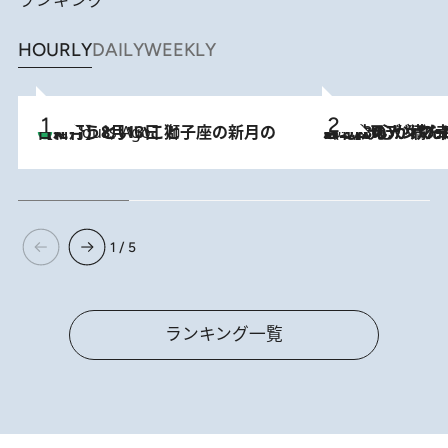
ランキング
HOURLY
DAILY
WEEKLY
【新月】8月13日 獅子座の新月の日に行うといいこと
4 Hours Ago
2026.8.8
《北欧の人々の幸福度が高いのは…》元デンマーク親善大使が出会った“心が満たされる暮らし”「いいかげんにヒュッゲしなさい！」
1 / 5
ランキング一覧