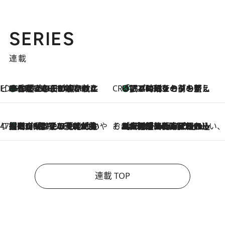
SERIES
連載
ビューティいいもの集め EDITORS' BEST
35℃超えの日の夜、枕にひと吹き！ BAUMのルームスプレーが、ひのきの香りで心まで解きほぐす
2026.8.10
CREA'S CHOICE
「眠る時刻をセットする」——眠りの前を整える、バルミューダの新しいアプローチ
2026.8.10
47都道府県の手みやげ ひんやりスイーツで夏を満喫
【岡山県】この夏絶対食べたい 冷やしておいしいおやつ3選 フルーツが主役のプリンやアイスが勢揃い
2026.8.10
そおだよおこの関西おいしい、おやつ紀行
2026.8.9
［大阪府箕面市］一皿一皿目の前で仕上げられる、料理を巧みに組み込んだアシェットデセールコース「ミチル アシェット デセール（Michiru assiette dessert）」
連載 TOP