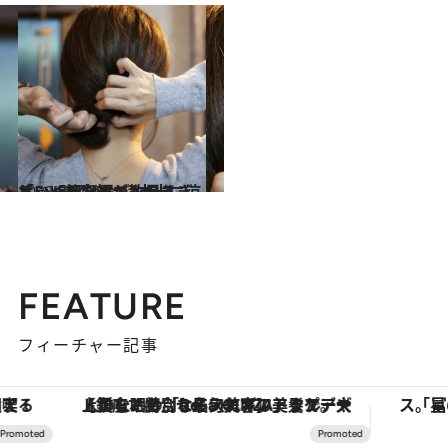
2023.8.6
「いくらなんでも暑すぎる…」美容師が教える、オシャレだけど“本当に涼しい”髪型4選
ビューティ＆ヘルス
FEATURE
フィーチャー記事
【銀座で出合う最旬美容】美髪ケアや上質な眠り…セルフケアのアップデートから、特別な名入れギフトまで。大人のための「ReFa GINZA」クルーズ