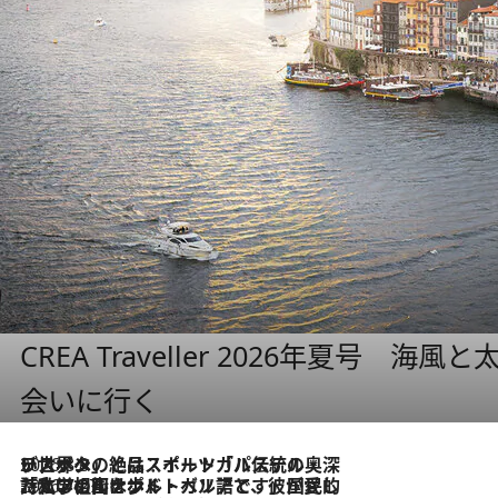
CREA Traveller 2026年夏号
会いに行く
2026.8.8
リスボンの絶品スイーツ「パステル・デ・ナタ」とは？ポルトガル伝統の奥深い世界へ
2026.7.27
「私の祖国はポルトガル語です」国民的詩人フェルナンド・ペソアと、彼が愛した文学の街を歩く