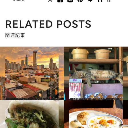
RELATED POSTS
関連記事
2021.11.7
台湾現地コーディネーターが溺愛する とっておき絶景スポット＆グルメ
旅＆お出かけ
2022.2.4
気ままにくつろぐ猫に癒やされたい！ 【台湾】看板猫がいるおすすめ観光地
旅＆お出かけ