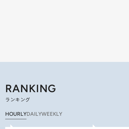
RANKING
ランキング
HOURLY
DAILY
WEEKLY