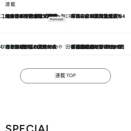
連載
【CREA×星野リゾート】唯一無二。癒しと発見が待つ場所へ
【トンボの足水浴】ヒノキの香りに包まれて涼感マックス！約13℃の湧水かけ流しを避暑地「星野温泉 トンボの湯」で体験
2026.8.7
CREA'S CHOICE
「立川にも歌舞伎があるんだよ」 片岡仁左衛門・市川中車ら豪華座組みで4年目の立川立飛歌舞伎へ
2026.8.7
47都道府県の手みやげ ひんやりスイーツで夏を満喫
【京都府】この夏絶対食べたい 冷やしておいしいおやつ3選 ひと口目から心を掴む新緑のテリーヌ
2026.8.7
田中稲の勝手に再ブーム
「湘南乃風に憧れて」観客大盛上がりの“タオル回し”に、ラッパー顔負けの高速歌唱まで…さだまさし（74）のアグレッシブすぎる現在地
2026.8.7
連載 TOP
SPECIAL