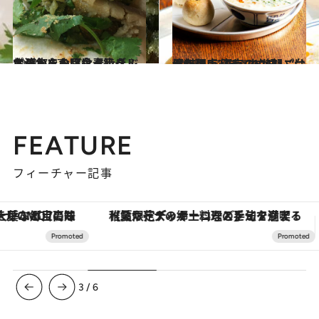
2021.7.17
台湾から小吃食べ歩きレポートをお届け B級グルメが集まる【永春】をぶらり
旅＆お出かけ
2021.11.24
保存版！ 東京のウマい“台湾料理店” あったか朝ごはんから点心まで10軒
グルメ
FEATURE
フィーチャー記事
【夏限定ディナーコース】旬を迎える稚鮎や花ズッキーニなどをイタリア・トスカーナの郷土料理の手法で満喫！
3
/
6