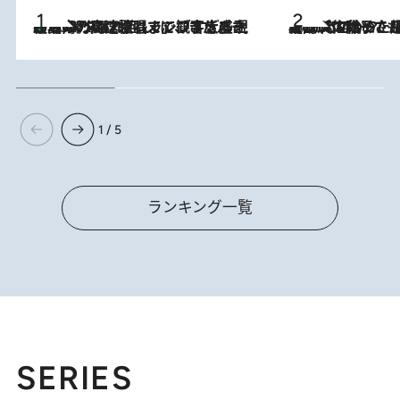
「湘南乃風に憧れて」観客大盛上がりの“タオル回し”に、ラッパー顔負けの高速歌唱まで…さだまさし（74）のアグレッシブすぎる現在地
2026.8.7
2026.8.5
【阿川佐和子さんの年とる力】なぜ70代で始めた趣味は“こんなに楽しい”のか？ ピアノ、俳句…スランプに陥っても続けられる“ある秘訣”とは
1 / 5
ランキング一覧
SERIES