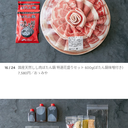
16 / 24
国産天然しし肉ぼたん鍋 特選花盛りセット 600g(ぼたん鍋味噌付き)
7,580円／おゝみや