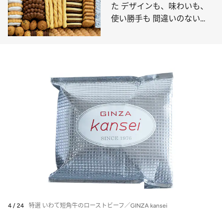
た デザインも、味わいも、
使い勝手も 間違いのない
「洋菓子」5選
4 / 24
特選 いわて短角牛のローストビーフ／GINZA kansei