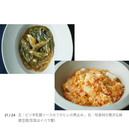
21 / 24
左：ピリ辛乳酸ソースのフカヒレの煮込み 、右：旬食材の贅沢な麻
婆豆腐(写真はイバラ蟹)