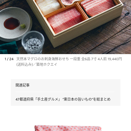
1 / 24
天然本マグロのお刺身海鮮おせち 一段重 全6品 7寸 4人前 19,440円
(送料込み)／築地ホクエイ
関連記事
47都道府県「手土産グルメ」 “東日本の旨いもの”を総まとめ