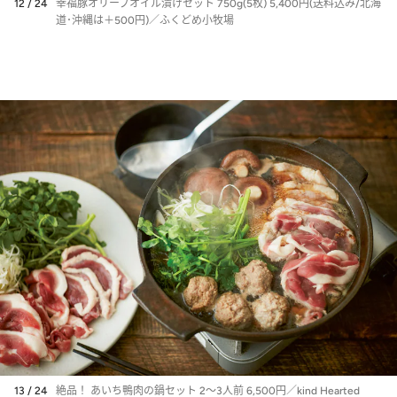
12 / 24
幸福豚オリーブオイル漬けセット 750g(5枚) 5,400円(送料込み/北海
道･沖縄は＋500円)／ふくどめ小牧場
13 / 24
絶品！ あいち鴨肉の鍋セット 2～3人前 6,500円／kind Hearted