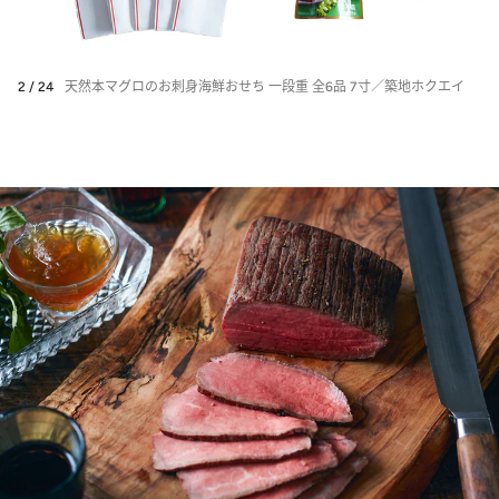
2 / 24
天然本マグロのお刺身海鮮おせち 一段重 全6品 7寸／築地ホクエイ