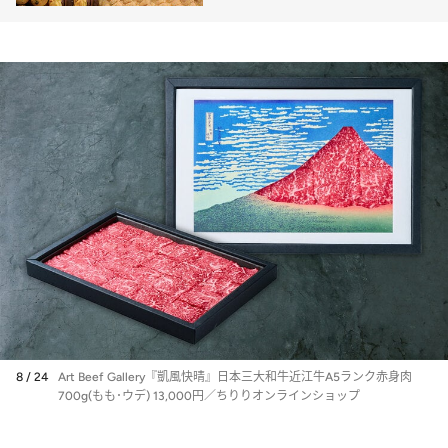
8 / 24
Art Beef Gallery『凱風快晴』日本三大和牛近江牛A5ランク赤身肉
700g(もも･ウデ) 13,000円／ちりりオンラインショップ