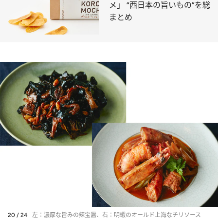
メ」 “西日本の旨いもの”を総
まとめ
20 / 24
左：濃厚な旨みの辣宝醤、右：明蝦のオールド上海なチリソース