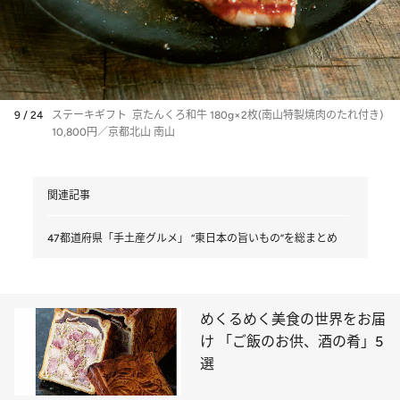
9 / 24
ステーキギフト 京たんくろ和牛 180g×2枚(南山特製焼肉のたれ付き)
10,800円／京都北山 南山
関連記事
47都道府県「手土産グルメ」 “東日本の旨いもの”を総まとめ
めくるめく美食の世界をお届
け 「ご飯のお供、酒の肴」5
選