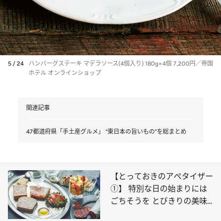
5 / 24
ハンバーグステーキ マデラソース(4個入り) 180g×4個 7,200円／帝国
ホテル オンラインショップ
関連記事
47都道府県「手土産グルメ」 “東日本の旨いもの”を総まとめ
【とっておきのアぺタイザー
①】 特別な日の始まりには
ごちそうを とびきりの美味
しいものを集めました