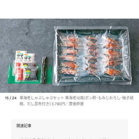
15 / 24
車海老しゃぶしゃぶセット 車海老12尾(ポン酢･もみじおろし･柚子胡
椒、だし昆布付き) 3,780円／豊後絆屋
関連記事