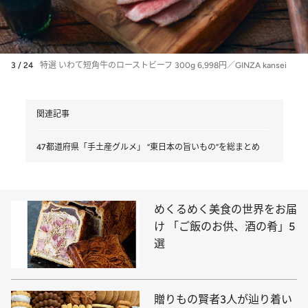
3 / 24
特選 いわて短角牛のローストビーフ 300g 6,998円／GINZA kansei
関連記事
47都道府県「手土産グルメ」 “東日本の旨いもの”を総まとめ
めくるめく美食の世界をお届
け 「ご飯のお供、酒の肴」5
選
贈りもの賢者3人が辿り着い