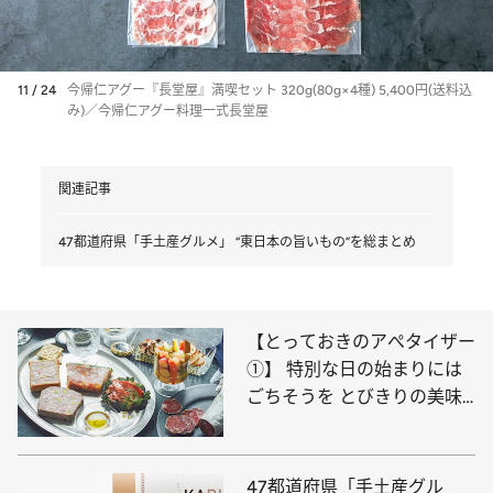
11 / 24
今帰仁アグー『長堂屋』満喫セット 320g(80g×4種) 5,400円(送料込
み)／今帰仁アグー料理一式長堂屋
関連記事
47都道府県「手土産グルメ」 “東日本の旨いもの”を総まとめ
【とっておきのアぺタイザー
①】 特別な日の始まりには
ごちそうを とびきりの美味
しいものを集めました
47都道府県「手土産グル