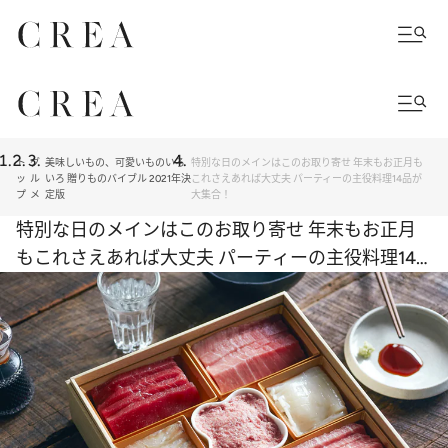
ト
グ
美味しいもの、可愛いものいろ
特別な日のメインはこのお取り寄せ 年末もお正月も
ッ
ル
いろ 贈りものバイブル 2021年決
これさえあれば大丈夫 パーティーの主役料理14品が
プ
メ
定版
大集合！
特別な日のメインはこのお取り寄せ 年末もお正月
もこれさえあれば大丈夫 パーティーの主役料理14
品が大集合！