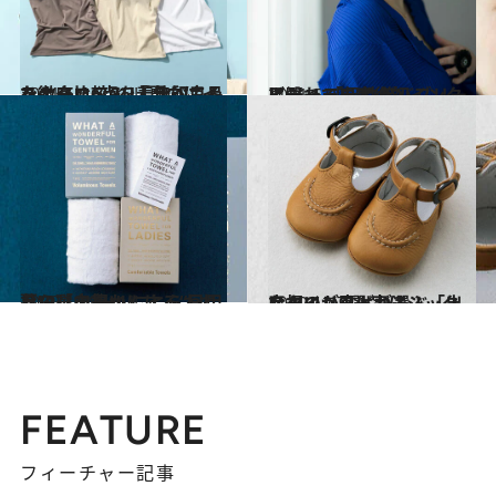
2021.6.6
ユニクロ・GU・無印良品を徹底比較！ 「夏向けインナー」6点を着比べてみた
ライフスタイル
2021.6.27
平野ノラ出産後初インタビュー 「母性がバブリーに溢れてます(笑)」
カルチャー
2020.12.8
暮らしを豊かにする“日用品”9選 ルールにとらわれない「内祝い」に
ライフスタイル
2020.12.7
スタイリストが選ぶ「出産祝い」9選 実はシックなものが喜ばれる！
ライフスタイル
FEATURE
フィーチャー記事