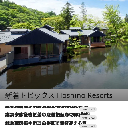
新着トピックス Hoshino Resorts
2026.8.7
【トンボの足水浴】ヒノキの香りに包まれて涼感マックス！約13℃の湧水かけ流しを避暑地「星野温泉 トンボの湯」で体験
2026.7.31
【ホテル帰省】という選択肢をOMOが提案。家族とほどよい距離を保つには「昼は実家、夜は気兼ねなくホテルで！」
2026.7.24
【夏限定ディナーコース】旬を迎える稚鮎や花ズッキーニなどをイタリア・トスカーナの郷土料理の手法で満喫！