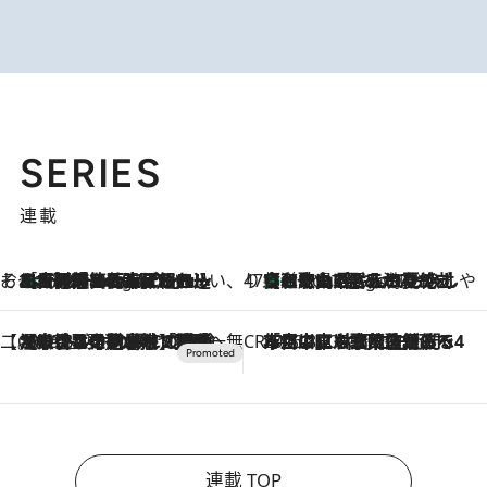
SERIES
連載
そおだよおこの関西おいしい、おやつ紀行
［大阪府箕面市］一皿一皿目の前で仕上げられる、料理を巧みに組み込んだアシェットデセールコース「ミチル アシェット デセール（Michiru assiette dessert）」
8 Hours Ago
47都道府県の手みやげ ひんやりスイーツで夏を満喫
【和歌山県】この夏絶対食べたい 冷やしておいしいおやつ3選 みかんがごろっと丸ごと入ったジュレ
8 Hours Ago
【CREA×星野リゾート】唯一無二。癒しと発見が待つ場所へ
2026.8.7
【トンボの足水浴】ヒノキの香りに包まれて涼感マックス！約13℃の湧水かけ流しを避暑地「星野温泉 トンボの湯」で体験
CREA'S CHOICE
2026.8.7
「立川にも歌舞伎があるんだよ」 片岡仁左衛門・市川中車ら豪華座組みで4年目の立川立飛歌舞伎へ
連載 TOP