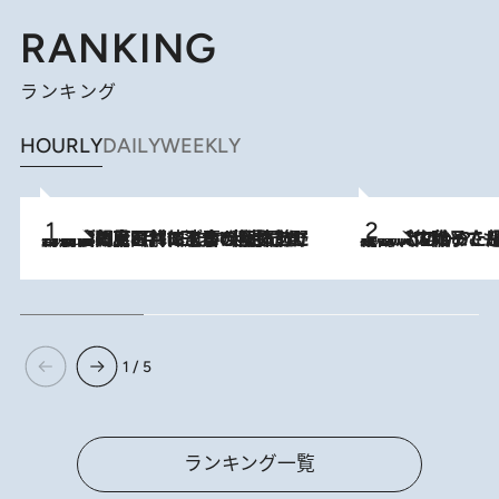
RANKING
ランキング
HOURLY
DAILY
WEEKLY
2026.8.8
「最後に見られてよかった」上野動物園の東園パンダ舎が解体前に特別公開。8月16日まで延長されたパネル展と共に辿る“半世紀”のパンダ飼育《解体工事の図面あり》
2026.8.5
【阿川佐和子さんの年とる力】なぜ70代で始めた趣味は“こんなに楽しい”のか？ ピアノ、俳句…スランプに陥っても続けられる“ある秘訣”とは
1 / 5
ランキング一覧