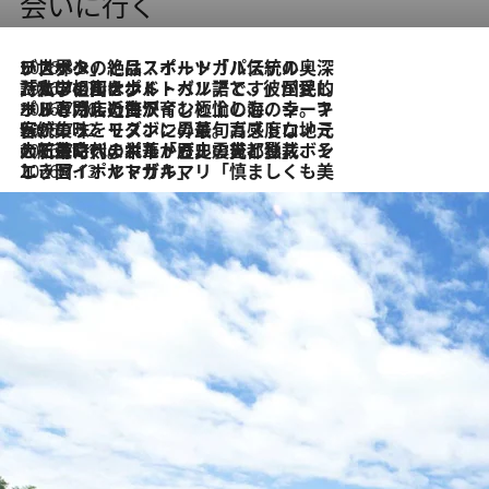
会いに行く
2026.8.8
リスボンの絶品スイーツ「パステル・デ・ナタ」とは？ポルトガル伝統の奥深い世界へ
2026.7.27
「私の祖国はポルトガル語です」国民的詩人フェルナンド・ペソアと、彼が愛した文学の街を歩く
2026.7.26
ポルトガル近海が育む極上の海の幸。キリリと冷えた白ワインと愉しむ、シーフード専門店の贅沢
2026.7.22
伝統の味をモダンに昇華。高感度な地元客が集う、リスボンの最旬ガストロノミー
2026.7.21
大航海時代の栄華から、震災、独裁、そして革命へ。ポルトガル・首都リスボンの石畳に刻まれた「歴史の光と影」
2026.7.13
エッセイ・ヤマザキマリ「慎ましくも美しき国 ポルトガル」