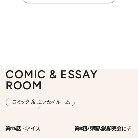
COMIC & ESSAY
ROOM
2026.7.30
第15話 アイス
2026.7.30
第8回「同人誌即売会にチャレンジ その2」