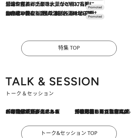
2026.7.17
「土佐和ハーブかき氷」がOMO7高知に登場！生姜、山椒、大葉など目にも舌にも涼を呼ぶ郷土の味
2026.7.10
NEW OPEN！【界 草津】名湯の地に誕生。趣の異なる2種の温泉と上州ならではの会席・蕎麦割烹など美食を味わう究極の癒やし旅
特集 TOP
TALK & SESSION
トーク＆セッション
2026.8.3
「今後値上げがあるとすれば…」「リスクがあるのは今年の冬」エネルギー専門家が語る、ホルムズ海峡封鎖が家庭にもたらす“ある心配”
2026.8.3
「住宅建てられない…」「サーチャージ料の高値が続いている」ホルムズ海峡封鎖による影響はいつまで続く？《エネルギー専門家に聞く“どうなる日本の暮らし”》
トーク&セッション TOP