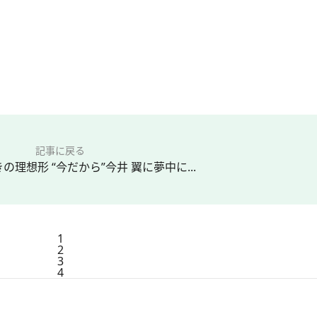
記事に戻る
理想形 “今だから”今井 翼に夢中に...
1
2
3
4