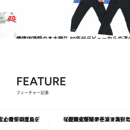
2020.2.29
怪演で話題の本木雅弘 80年代デビューからの道
カルチャー
FEATURE
フィーチャー記事
デジタルデトックス。冨士信仰の歴史を辿り、心身を調える。
【夏限定ディナーコース】旬を迎える稚鮎や花ズッキーニなどをイタリア・トスカーナの郷土料理の手法で満喫