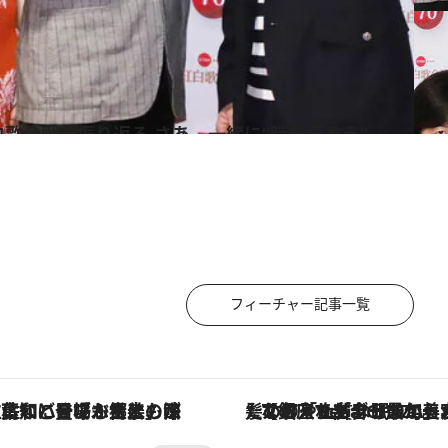
歌合戦を振り返る さあ、一緒に“時を戻そう”
フィーチャー記事一覧
「土佐和ハーブかき氷」がOMO7高知に登場！生姜、山椒、大葉など目にも舌にも涼を呼ぶ郷土の味