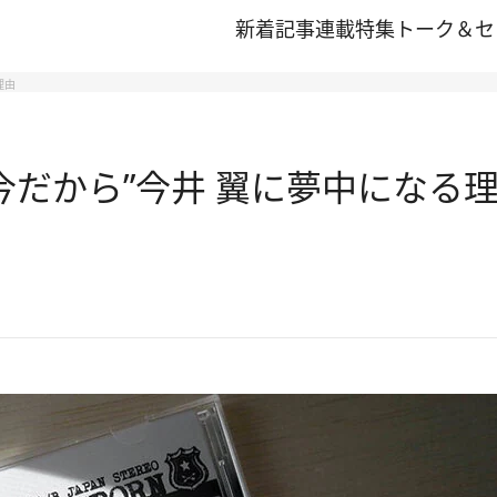
新着記事
連載
特集
トーク＆セ
理由
今だから”今井 翼に夢中になる