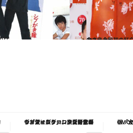
のり
2020.1.22
今さら令和初の紅白
カルチャー
！
ヴァシュロン・コンスタンタン「オーヴァーシーズ・オートマティック」。旅愛好家のお気に入りコレクションから、ジェンダーレスな新作が登場