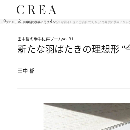
トップ
カルチャー
田中稲の勝手に再ブーム
新たな羽ばたきの理想形 “今だから”今井 翼に夢中になる
田中稲の勝手に再ブーム
vol.31
新たな羽ばたきの理想形 “
田中 稲