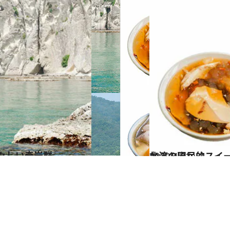
神々しい奇岩群
2020.4.21
台湾の国民的スイー
旅＆お出かけ