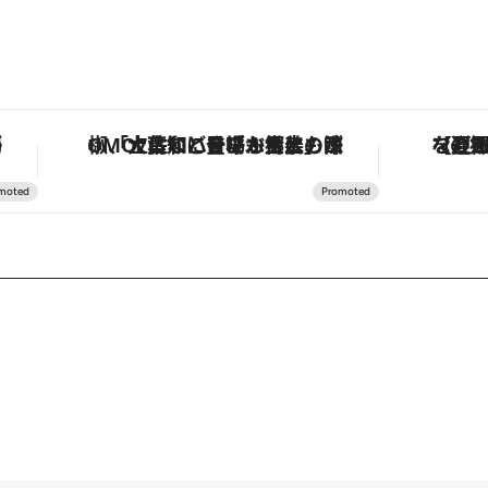
「土佐和ハーブかき氷」がOMO7高知に登場！生姜、山椒、大葉など目にも舌にも涼を呼ぶ郷土の味
【夏限定ディナーコース】旬を迎える稚鮎や花ズッキーニなどをイタリア・トスカ