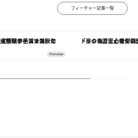
フィーチャー記事一覧
ーナの郷土料理の手法で満喫！
「星のや富士」でデジタルデトックス。冨士信仰の歴史を辿り、心身を調える。