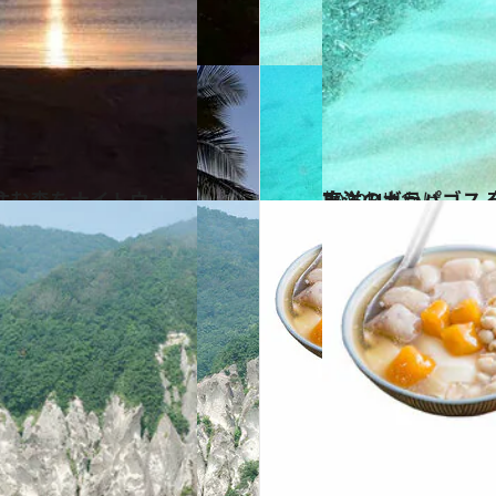
2020.4.11
東洋のガラパゴス 
旅＆お出かけ