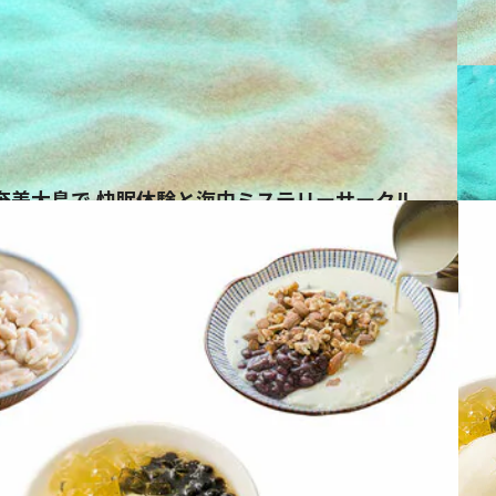
奄美大島で 快眠体験と海中ミステリーサークル