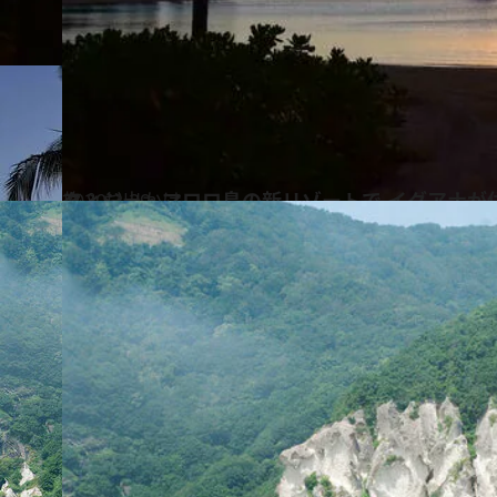
2020.2.29
フィジー・マロロ島の新リゾートで イグアナが住む森をナイトウォーク
旅＆お出かけ