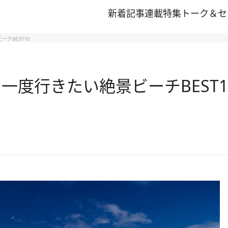
新着記事
連載
特集
トーク＆セ
チBEST10
一度行きたい絶景ビーチBEST1