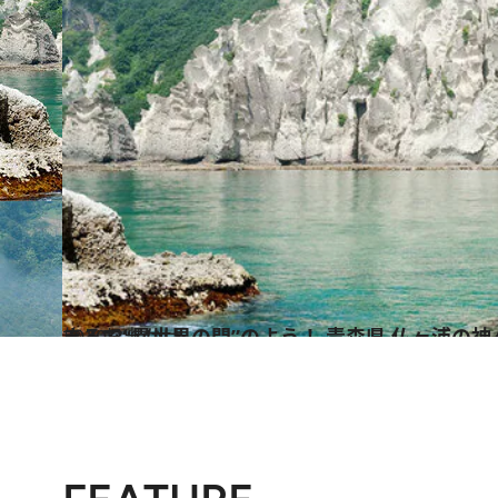
2020.3.14
まるで“異世界の門”のよう！ 青森県 仏ヶ浦の
旅＆お出かけ