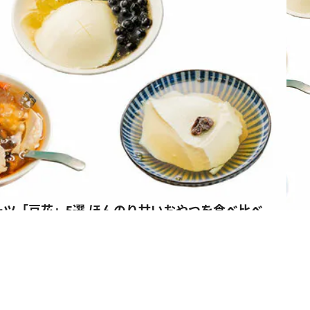
ツ「豆花」5選 ほんのり甘いおやつを食べ比べ