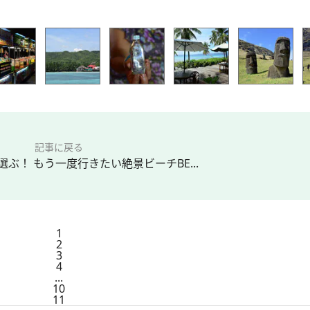
記事に戻る
ぶ！ もう一度行きたい絶景ビーチBE...
1
2
3
4
...
10
11