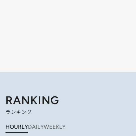
RANKING
ランキング
HOURLY
DAILY
WEEKLY