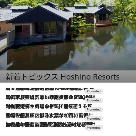
新着トピックス Hoshino Resorts
【トンボの足水浴】ヒノキの香りに包まれて涼感マックス！約13℃の湧水かけ流しを避暑地「星野温泉 トンボの湯」で体験
5 Hours Ago
2026.7.31
【ホテル帰省】という選択肢をOMOが提案。家族とほどよい距離を保つには「昼は実家、夜は気兼ねなくホテルで！」
2026.7.24
【夏限定ディナーコース】旬を迎える稚鮎や花ズッキーニなどをイタリア・トスカーナの郷土料理の手法で満喫！
2026.7.17
「土佐和ハーブかき氷」がOMO7高知に登場！生姜、山椒、大葉など目にも舌にも涼を呼ぶ郷土の味
2026.7.10
NEW OPEN！【界 草津】名湯の地に誕生。趣の異なる2種の温泉と上州ならではの会席・蕎麦割烹など美食を味わう究極の癒やし旅