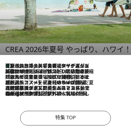
CREA 2026年夏号 やっぱり、ハワイ
【厳選旅コスメ】「多機能アイテムがメイン！」旅好き美容エディターが選んだ夏旅ベストコスメを発表【Mサイズジップ】
7 Hours Ago
2026.8.6
「荷物が増えるほど旅ストレスは増す」美容ジャーナリストがたどり着いた最終結論。“化粧品を劇的に減らす”感動の凝縮美容とは
2026.8.6
「旅先には金髪ウィッグを持参」日本と同じメイクでは損してる!? 美容ジャーナリストが提案する“掟破りの旅美容”とは
2026.8.6
【厳選旅コスメ】「身軽さ＆UV対策重視！」ヘアアーティストshucoが選んだ夏旅ベストコスメを発表【Mサイズジップ】
2026.8.5
【厳選旅コスメ】国内をあちこち移動する河井菜摘が選んだ夏旅ベストコスメ発表！「リラックスアイテムはマスト」【Mサイズジップ】
2026.8.4
【厳選旅コスメ】「紫外線＆乾燥対策しながらメイク感も！」ヘア＆メイクGeorgeが選んだ夏旅ベストコスメを発表！【Mサイズジップ】
特集 TOP