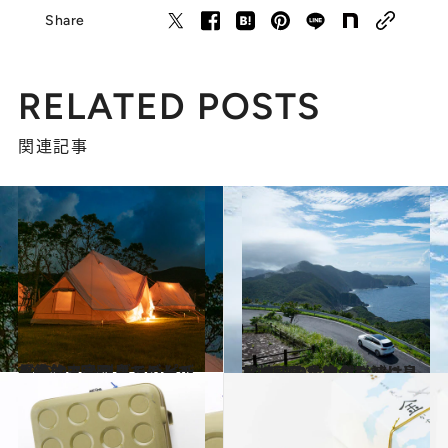
Share
RELATED POSTS
関連記事
2019.9.23
長崎・五島列島でのんびり島旅 2日目 グランピング後はエメラルドビーチへ
旅＆お出かけ
2019.9.20
長崎・五島でのんびり島旅 1日目 大自然に溶け込む神秘的な教会群へ
旅＆お出かけ