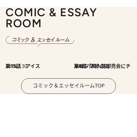
COMIC & ESSAY
ROOM
2026.7.30
第15話 アイス
2026.7.30
第8回「同人誌即売会にチャレンジ その2」
コミック＆エッセイルームTOP