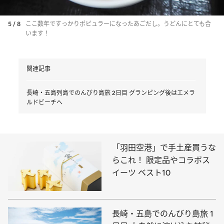
5 / 8
ここ数年ですっかりポピュラーになったあごだし。うどんにとても合
います！
関連記事
長崎・五島列島でのんびり島旅 2日目 グランピング後はエメラ
ルドビーチへ
「羽田空港」で手土産買うな
らこれ！ 限定品やコラボス
イーツ ベスト10
長崎・五島でのんびり島旅 1