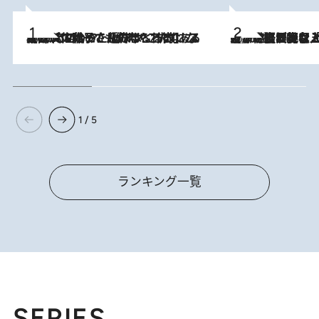
2026.8.5
【阿川佐和子さんの年とる力】なぜ70代で始めた趣味は“こんなに楽しい”のか？ ピアノ、俳句…スランプに陥っても続けられる“ある秘訣”とは
2026.8.5
【なぜ吉沢亮は「気配を消せる」のか？】興行収入208億の『国宝』を経て挑むミュージカル『ディア・エヴァン・ハンセン』。トップ俳優が舞台上でさらけ出した“孤独”とは
1 / 5
ランキング一覧
SERIES