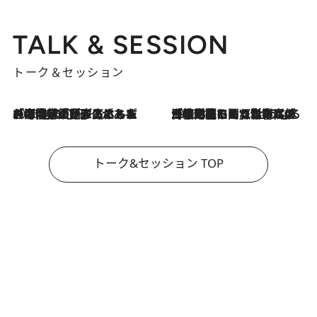
TALK & SESSION
トーク＆セッション
2026.8.3
「今後値上げがあるとすれば…」「リスクがあるのは今年の冬」エネルギー専門家が語る、ホルムズ海峡封鎖が家庭にもたらす“ある心配”
2026.8.3
「住宅建てられない…」「サーチャージ料の高値が続いている」ホルムズ海峡封鎖による影響はいつまで続く？《エネルギー専門家に聞く“どうなる日本の暮らし”》
トーク&セッション TOP