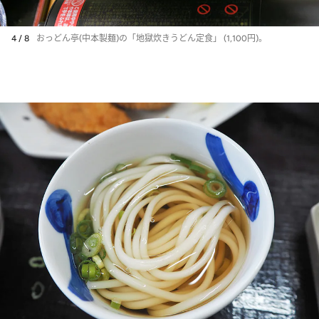
4 / 8
おっどん亭(中本製麺)の「地獄炊きうどん定食」 (1,100円)。