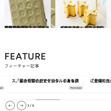
2019.6.30
訪問国数70以上！ 旅する写真家の 気になるスーツケースの中身を大公開
旅＆お出かけ
2019.4.26
「羽田空港」で手土産買うならこれ！ 限定品やコラボスイーツ ベスト10
グルメ
FEATURE
フィーチャー記事
「星のや富士」でデジタルデトックス。冨士信仰の歴史を辿り、心身を調える。
3
/
6