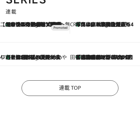
連載
【CREA×星野リゾート】唯一無二。癒しと発見が待つ場所へ
【トンボの足水浴】ヒノキの香りに包まれて涼感マックス！約13℃の湧水かけ流しを避暑地「星野温泉 トンボの湯」で体験
5 Hours Ago
CREA'S CHOICE
「立川にも歌舞伎があるんだよ」 片岡仁左衛門・市川中車ら豪華座組みで4年目の立川立飛歌舞伎へ
7 Hours Ago
47都道府県の手みやげ ひんやりスイーツで夏を満喫
【京都府】この夏絶対食べたい 冷やしておいしいおやつ3選 ひと口目から心を掴む新緑のテリーヌ
7 Hours Ago
田中稲の勝手に再ブーム
「湘南乃風に憧れて」観客大盛上がりの“タオル回し”に、ラッパー顔負けの高速歌唱まで…さだまさし（74）のアグレッシブすぎる現在地
2026.8.7
連載 TOP