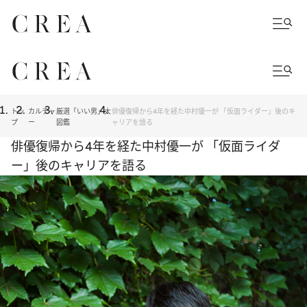
トッ
カルチャ
厳選「いい男」大
俳優復帰から4年を経た中村優一が 「仮面ライダー」後のキ
プ
ー
図鑑
ャリアを語る
俳優復帰から4年を経た中村優一が 「仮面ライダ
ー」後のキャリアを語る