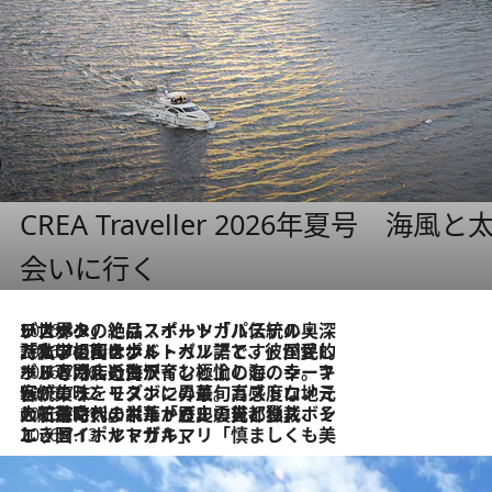
CREA Traveller 2026年夏号
会いに行く
2026.8.8
リスボンの絶品スイーツ「パステル・デ・ナタ」とは？ポルトガル伝統の奥深い世界へ
2026.7.27
「私の祖国はポルトガル語です」国民的詩人フェルナンド・ペソアと、彼が愛した文学の街を歩く
2026.7.26
ポルトガル近海が育む極上の海の幸。キリリと冷えた白ワインと愉しむ、シーフード専門店の贅沢
2026.7.22
伝統の味をモダンに昇華。高感度な地元客が集う、リスボンの最旬ガストロノミー
2026.7.21
大航海時代の栄華から、震災、独裁、そして革命へ。ポルトガル・首都リスボンの石畳に刻まれた「歴史の光と影」
2026.7.13
エッセイ・ヤマザキマリ「慎ましくも美しき国 ポルトガル」