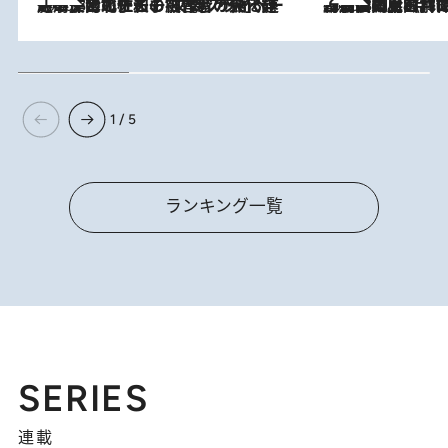
2026.8.3
《「文士の子ども被害者の会」発足！》阿川佐和子（72）が語る遠藤周作に北杜夫、劇作家・矢代静一の子どもたちの“文豪プライベート事件簿”
2026.8.8
「最後に見られてよかった」上野動物園の東園パンダ舎が解体前に特別公開。8月16日まで延長されたパネル展と共に辿る“半世紀”のパンダ飼育《解体工事の図面あり》
1 / 5
ランキング一覧
SERIES
連載