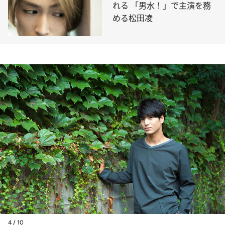
れる 「男水！」で主演を務
める松田凌
4 / 10