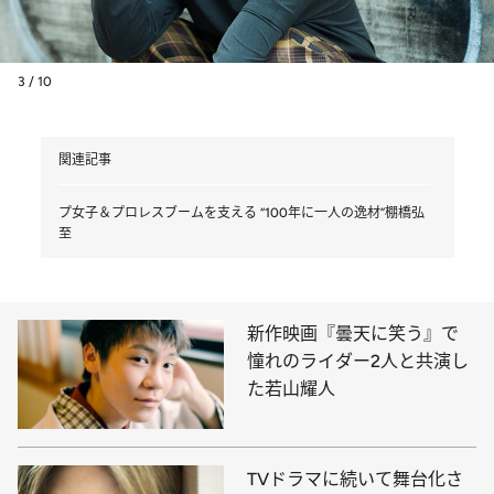
3 / 10
関連記事
プ女子＆プロレスブームを支える “100年に一人の逸材”棚橋弘
至
新作映画『曇天に笑う』で
憧れのライダー2人と共演し
た若山耀人
TVドラマに続いて舞台化さ