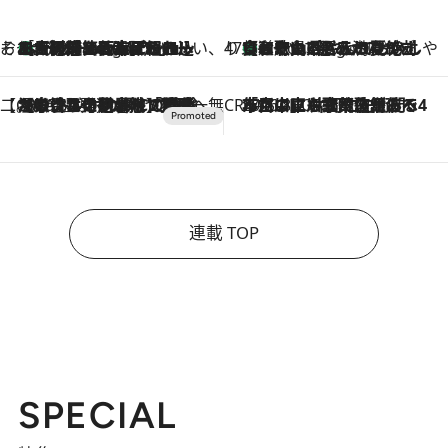
そおだよおこの関西おいしい、おやつ紀行
［大阪府箕面市］一皿一皿目の前で仕上げられる、料理を巧みに組み込んだアシェットデセールコース「ミチル アシェット デセール（Michiru assiette dessert）」
4 Hours Ago
47都道府県の手みやげ ひんやりスイーツで夏を満喫
【和歌山県】この夏絶対食べたい 冷やしておいしいおやつ3選 みかんがごろっと丸ごと入ったジュレ
4 Hours Ago
【CREA×星野リゾート】唯一無二。癒しと発見が待つ場所へ
2026.8.7
【トンボの足水浴】ヒノキの香りに包まれて涼感マックス！約13℃の湧水かけ流しを避暑地「星野温泉 トンボの湯」で体験
CREA'S CHOICE
2026.8.7
「立川にも歌舞伎があるんだよ」 片岡仁左衛門・市川中車ら豪華座組みで4年目の立川立飛歌舞伎へ
連載 TOP
SPECIAL