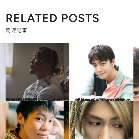
RELATED POSTS
関連記事
2018.10.5
プ女子＆プロレスブームを支える “100年に一人の逸材”棚橋弘至
カルチャー
2018.7.6
「ライダー」出身俳優・稲葉友が 『私の人生なのに』で弾き語りも披露
カルチャー