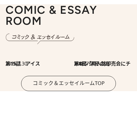
COMIC & ESSAY
ROOM
2026.7.30
第15話 アイス
2026.7.30
第8回「同人誌即売会にチャレンジ その2」
コミック＆エッセイルームTOP