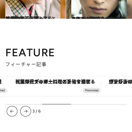
2018.3.9
新作映画『曇天に笑う』で 憧れのライダー2人と共演した若山耀人
カルチャー
2017.5.19
TVドラマに続いて舞台化される 「男水！」で主演を務める松田凌
カルチャー
FEATURE
フィーチャー記事
【夏限定ディナーコース】旬を迎える稚鮎や花ズッキーニなどをイタリア・トスカーナの郷土料理の手法で満喫！
ヴァシュロン・コンスタンタン
3
/
6