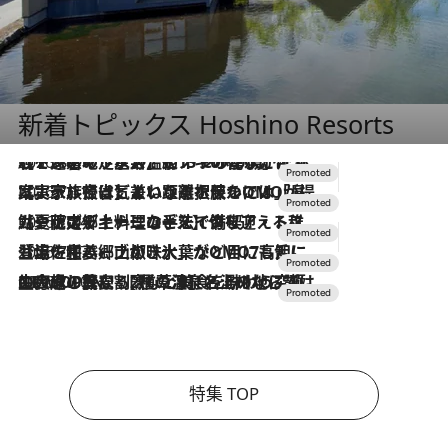
新着トピックス Hoshino Resorts
2026.8.7
【トンボの足水浴】ヒノキの香りに包まれて涼感マックス！約13℃の湧水かけ流しを避暑地「星野温泉 トンボの湯」で体験
2026.7.31
【ホテル帰省】という選択肢をOMOが提案。家族とほどよい距離を保つには「昼は実家、夜は気兼ねなくホテルで！」
2026.7.24
【夏限定ディナーコース】旬を迎える稚鮎や花ズッキーニなどをイタリア・トスカーナの郷土料理の手法で満喫！
2026.7.17
「土佐和ハーブかき氷」がOMO7高知に登場！生姜、山椒、大葉など目にも舌にも涼を呼ぶ郷土の味
2026.7.10
NEW OPEN！【界 草津】名湯の地に誕生。趣の異なる2種の温泉と上州ならではの会席・蕎麦割烹など美食を味わう究極の癒やし旅
特集 TOP