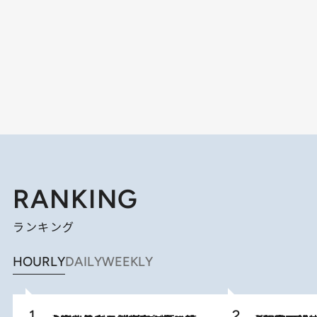
RANKING
ランキング
HOURLY
DAILY
WEEKLY