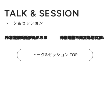
TALK & SESSION
トーク＆セッション
2026.8.3
「今後値上げがあるとすれば…」「リスクがあるのは今年の冬」エネルギー専門家が語る、ホルムズ海峡封鎖が家庭にもたらす“ある心配”
2026.8.3
「住宅建てられない…」「サーチャージ料の高値が続いている」ホルムズ海峡封鎖による影響はいつまで続く？《エネルギー専門家に聞く“どうなる日本の暮らし”》
トーク&セッション TOP