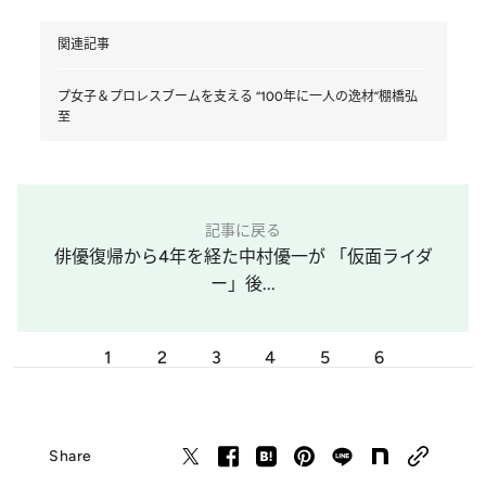
関連記事
プ女子＆プロレスブームを支える “100年に一人の逸材”棚橋弘
至
記事に戻る
俳優復帰から4年を経た中村優一が 「仮面ライダ
ー」後...
1
2
3
4
5
6
Share