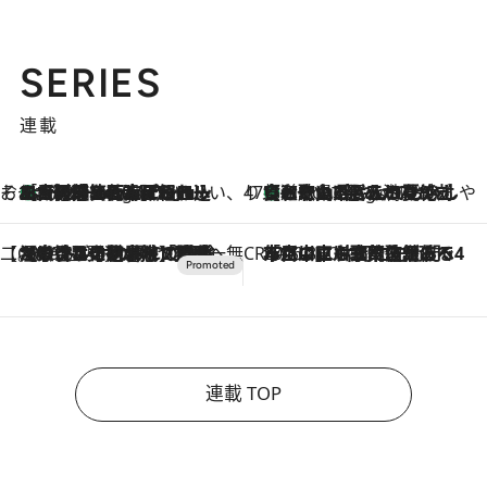
SERIES
連載
そおだよおこの関西おいしい、おやつ紀行
［大阪府箕面市］一皿一皿目の前で仕上げられる、料理を巧みに組み込んだアシェットデセールコース「ミチル アシェット デセール（Michiru assiette dessert）」
8 Hours Ago
47都道府県の手みやげ ひんやりスイーツで夏を満喫
【和歌山県】この夏絶対食べたい 冷やしておいしいおやつ3選 みかんがごろっと丸ごと入ったジュレ
8 Hours Ago
【CREA×星野リゾート】唯一無二。癒しと発見が待つ場所へ
2026.8.7
【トンボの足水浴】ヒノキの香りに包まれて涼感マックス！約13℃の湧水かけ流しを避暑地「星野温泉 トンボの湯」で体験
CREA'S CHOICE
2026.8.7
「立川にも歌舞伎があるんだよ」 片岡仁左衛門・市川中車ら豪華座組みで4年目の立川立飛歌舞伎へ
連載 TOP