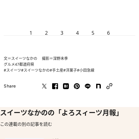
1
2
3
4
5
6
文＝スイーツなかの 撮影＝深野未季
グルメ
47都道府県
#スイーツ
#スイーツなかの
#手土産
#洋菓子
#小田急線
Share
スイーツなかのの「よろスィーツ月報」
この連載の別の記事を読む