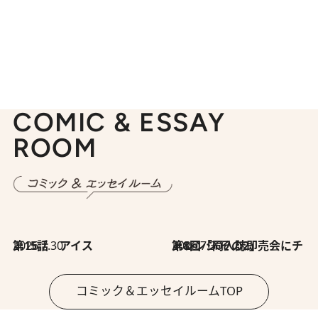
COMIC & ESSAY
ROOM
2026.7.30
第15話 アイス
2026.7.30
第8回「同人誌即売会にチャレンジ その2」
コミック＆エッセイルームTOP