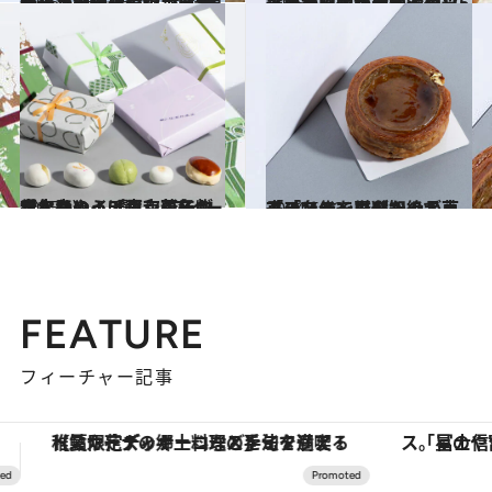
2025.1.13
【東急東横線沿線】賢者が選ぶ「鉄板」手土産スイーツ8選《食べた和洋菓子一万種類以上！ スイーツなかののお墨付き》
グルメ
2025.1.13
【東急田園都市線沿線】スイーツなかのが選ぶ「鉄板」手土産スイーツ5選《スワンのシュークリーム、バスクチーズケーキほか》
グルメ
2025.1.2
新年はやっぱり和菓子が食べたい！【東京の名物まんじゅう5選】《スイーツなかのイチオシ新年の手土産》
グルメ
2024.5.23
フランスで再ブーム！ 「プリン」に似た絶品菓子「フラン」を知ってる？スイーツなかのが東京の名作を厳選！
グルメ
FEATURE
フィーチャー記事
「星のや富士」でデジタルデトックス。冨士信仰の歴史を辿り、心身を調える。