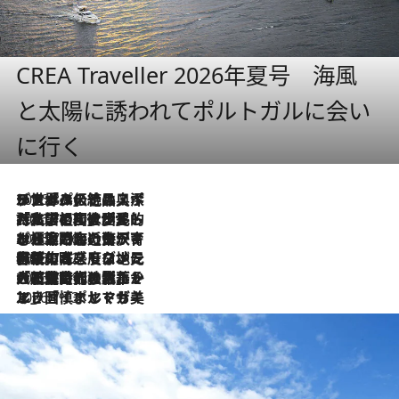
CREA Traveller 2026年夏号 海風
と太陽に誘われてポルトガルに会い
に行く
2026.8.8
リスボンの絶品スイーツ「パステル・デ・ナタ」とは？ポルトガル伝統の奥深い世界へ
2026.7.27
「私の祖国はポルトガル語です」国民的詩人フェルナンド・ペソアと、彼が愛した文学の街を歩く
2026.7.26
ポルトガル近海が育む極上の海の幸。キリリと冷えた白ワインと愉しむ、シーフード専門店の贅沢
2026.7.22
伝統の味をモダンに昇華。高感度な地元客が集う、リスボンの最旬ガストロノミー
2026.7.21
大航海時代の栄華から、震災、独裁、そして革命へ。ポルトガル・首都リスボンの石畳に刻まれた「歴史の光と影」
2026.7.13
エッセイ・ヤマザキマリ「慎ましくも美しき国 ポルトガル」