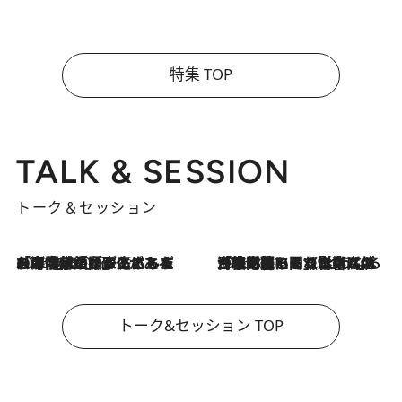
特集 TOP
TALK & SESSION
トーク＆セッション
2026.8.3
「今後値上げがあるとすれば…」「リスクがあるのは今年の冬」エネルギー専門家が語る、ホルムズ海峡封鎖が家庭にもたらす“ある心配”
2026.8.3
「住宅建てられない…」「サーチャージ料の高値が続いている」ホルムズ海峡封鎖による影響はいつまで続く？《エネルギー専門家に聞く“どうなる日本の暮らし”》
トーク&セッション TOP