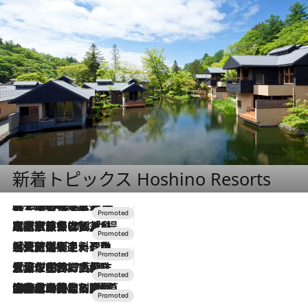
新着トピックス Hoshino Resorts
2026.8.7
【トンボの足水浴】ヒノキの香りに包まれて涼感マックス！約13℃の湧水かけ流しを避暑地「星野温泉 トンボの湯」で体験
2026.7.31
【ホテル帰省】という選択肢をOMOが提案。家族とほどよい距離を保つには「昼は実家、夜は気兼ねなくホテルで！」
2026.7.24
【夏限定ディナーコース】旬を迎える稚鮎や花ズッキーニなどをイタリア・トスカーナの郷土料理の手法で満喫！
2026.7.17
「土佐和ハーブかき氷」がOMO7高知に登場！生姜、山椒、大葉など目にも舌にも涼を呼ぶ郷土の味
2026.7.10
NEW OPEN！【界 草津】名湯の地に誕生。趣の異なる2種の温泉と上州ならではの会席・蕎麦割烹など美食を味わう究極の癒やし旅