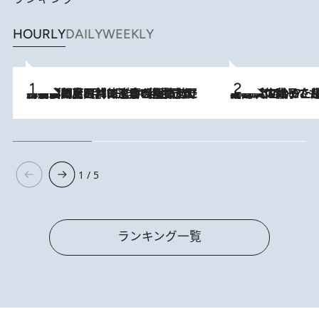
HOURLY
DAILY
WEEKLY
2026.8.8
「最後に見られてよかった」上野動物園の東園パンダ舎が解体前に特別公開。8月16日まで延長されたパネル展と共に辿る“半世紀”のパンダ飼育《解体工事の図面あり》
2026.8.5
【阿川佐和子さんの年とる力】なぜ70代で始めた趣味は“こんなに楽しい”のか？ ピアノ、俳句…スランプに陥っても続けられる“ある秘訣”とは
1 / 5
ランキング一覧