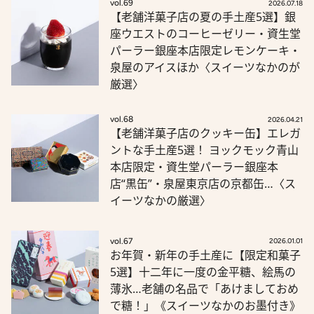
vol.69
2026.07.18
【老舗洋菓子店の夏の手土産5選】銀
座ウエストのコーヒーゼリー・資生堂
パーラー銀座本店限定レモンケーキ・
泉屋のアイスほか〈スイーツなかのが
厳選〉
vol.68
2026.04.21
【老舗洋菓子店のクッキー缶】エレガ
ントな手土産5選！ ヨックモック青山
本店限定・資生堂パーラー銀座本
店“黒缶”・泉屋東京店の京都缶…〈ス
イーツなかの厳選〉
vol.67
2026.01.01
お年賀・新年の手土産に【限定和菓子
5選】十二年に一度の金平糖、絵馬の
薄氷…老舗の名品で「あけましておめ
で糖！」《スイーツなかのお墨付き》