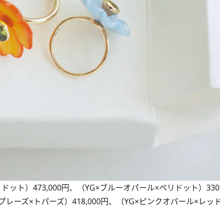
ト）473,000円、（YG×ブルーオパール×ペリドット）330,
ソプレーズ×トパーズ）418,000円、（YG×ピンクオパール×レ