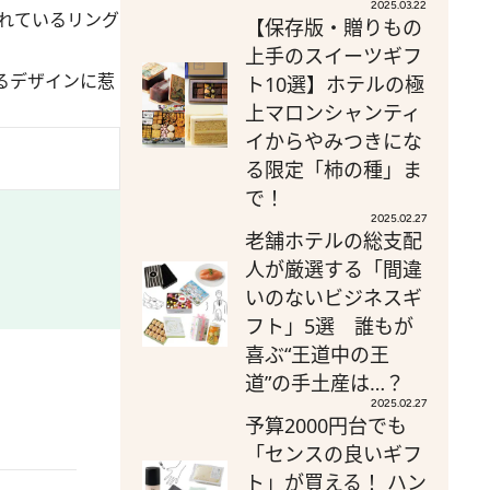
2025.03.22
れているリング
【保存版・贈りもの
上手のスイーツギフ
るデザインに惹
ト10選】ホテルの極
上マロンシャンティ
イからやみつきにな
る限定「柿の種」ま
で！
2025.02.27
老舗ホテルの総支配
人が厳選する「間違
いのないビジネスギ
フト」5選 誰もが
喜ぶ“王道中の王
道”の手土産は…？
2025.02.27
予算2000円台でも
「センスの良いギフ
ト」が買える！ ハン