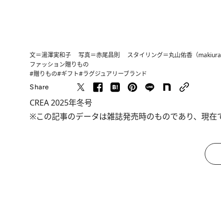
文＝湯澤実和子 写真＝赤尾昌則 スタイリング＝丸山佑香（makiura of
ファッション
贈りもの
#贈りもの
#ギフト
#ラグジュアリーブランド
Share
CREA 2025年冬号
※この記事のデータは雑誌発売時のものであり、現在