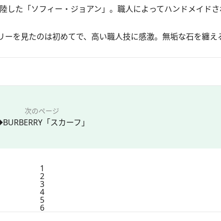
上陸した「ソフィー・ジョアン」。職人によってハンドメイドさ
リーを見たのは初めてで、高い職人技に感激。無垢な石を纏え
次のページ
◆BURBERRY「スカーフ」
1
2
3
4
5
6