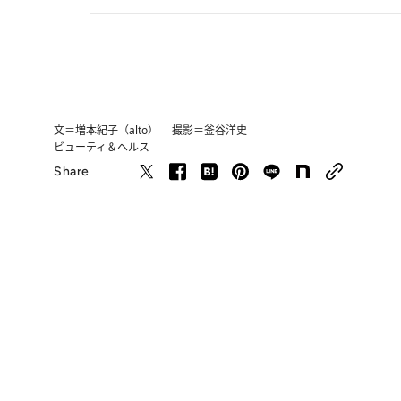
文＝増本紀子（alto） 撮影＝釜谷洋史
ビューティ＆ヘルス
Share