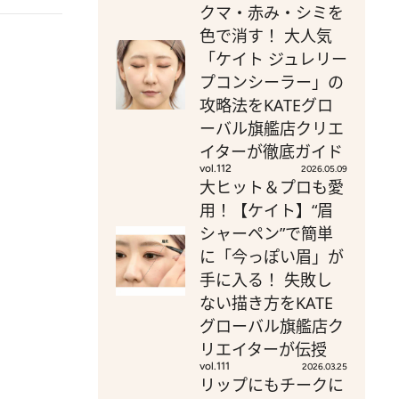
クマ・赤み・シミを
色で消す！ 大人気
「ケイト ジュレリー
プコンシーラー」の
攻略法をKATEグロ
ーバル旗艦店クリエ
イターが徹底ガイド
vol.112
2026.05.09
大ヒット＆プロも愛
用！【ケイト】“眉
シャーペン”で簡単
に「今っぽい眉」が
手に入る！ 失敗し
ない描き方をKATE
グローバル旗艦店ク
リエイターが伝授
vol.111
2026.03.25
リップにもチークに