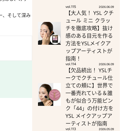
vol.115
2026.06.09
【大人気！ YSL クチ
ー、そして深み
ュール ミニ クラッ
チを徹底攻略】抜け
感のある目元を作る
方法をYSLメイクア
ップアーティストが
指南！
vol.114
2026.06.09
【欠品続出！ YSLチ
ークでクチュール仕
立ての頬に】世界で
一番売れている＆誰
もが似合う万能ピン
ク「44」の付け方を
YSL メイクアップア
ーティストが指南
vol.113
2026.05.09