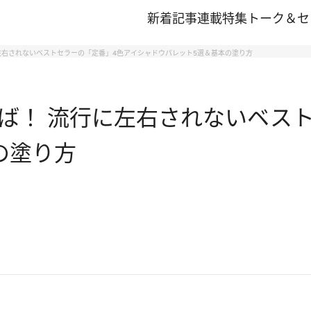
新着記事
連載
特集
トーク＆セ
左右されないベストセラーの「定番」4色アイシャドウパレット5選＆基本の塗り方
ば！ 流行に左右されないベス
の塗り方