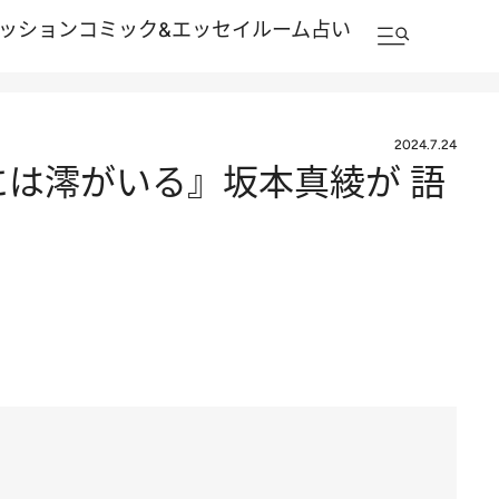
ッション
コミック&エッセイルーム
占い
2024.7.24
には澪がいる』坂本真綾が 語