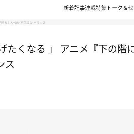
新着記事
連載
特集
トーク＆セ
語る主人公の“不思議な”バランス
げたくなる 」 アニメ『下の階
ンス