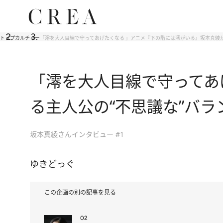
トップ
カルチャー
「澪を大人目線で守ってあげたくなる 」アニメ『下の階には澪がいる』坂本真綾が
「澪を大人目線で守ってあ
る主人公の“不思議な”バラ
坂本真綾さんインタビュー #1
ゆきどっぐ
この企画の別の記事を見る
02