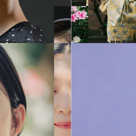
両立はもう必死です」
2024.7.17
「植ちゃんの芝居は伝達の力がすごい」松田凌が舞台
カルチャー