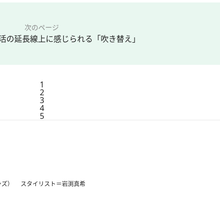
次のページ
活の延長線上に感じられる「吹き替え」
1
2
3
4
5
ンズ） スタイリスト＝岩渕真希