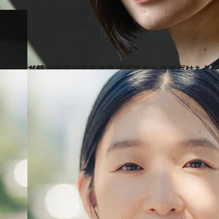
2024.7.24
【続きを読む】坂本真綾がふりかえる『レ・ミゼラブル』でぶつかった壁を乗り越えるまで「子育てとの
カルチャー