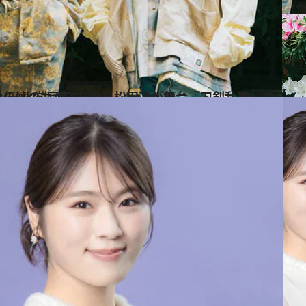
『刀剣乱舞』で共演した植田圭輔との“化学反応”を語る