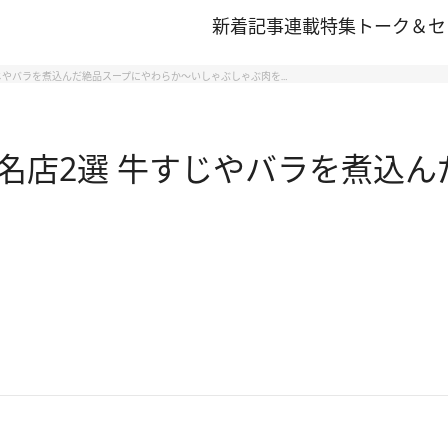
新着記事
連載
特集
トーク＆セ
じやバラを煮込んだ絶品スープにやわらか～いしゃぶしゃぶ肉を…
名店2選 牛すじやバラを煮込ん