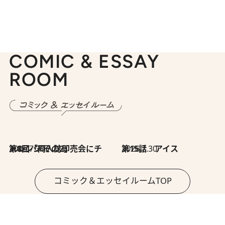
COMIC & ESSAY
ROOM
2026.7.30
第8回「同人誌即売会にチャレンジ その2」
2026.7.30
第15話 アイス
コミック＆エッセイルームTOP