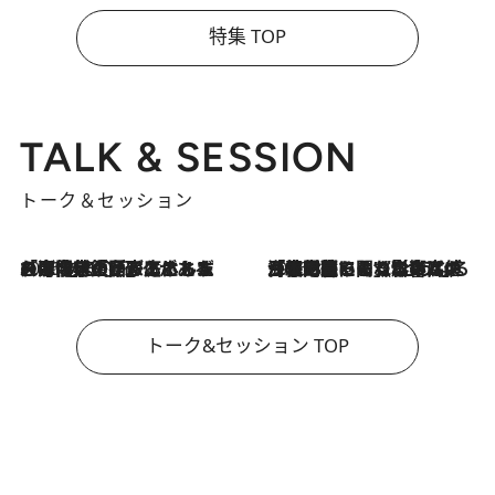
特集 TOP
TALK & SESSION
トーク＆セッション
2026.8.3
「今後値上げがあるとすれば…」「リスクがあるのは今年の冬」エネルギー専門家が語る、ホルムズ海峡封鎖が家庭にもたらす“ある心配”
2026.8.3
「住宅建てられない…」「サーチャージ料の高値が続いている」ホルムズ海峡封鎖による影響はいつまで続く？《エネルギー専門家に聞く“どうなる日本の暮らし”》
トーク&セッション TOP