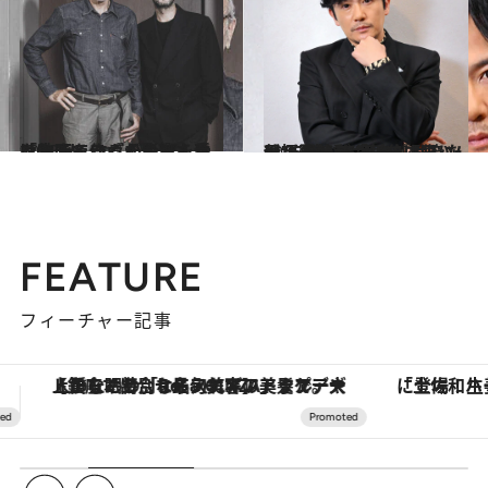
2023.5.5
「映画を作るために人生を生きる」『それでも私は生きていく』ミア・ハンセン＝ラヴが影響を受けた2人
カルチャー
2023.4.7
稲垣吾郎が“王を処刑した男”を演じる舞台『サンソン』再始動「気分は王に仕えるオスカルです(笑)」
カルチャー
FEATURE
フィーチャー記事
「土佐和ハーブかき氷」がOMO7高知に登場！生姜、山椒、大葉など目にも舌にも涼を呼ぶ郷土の味