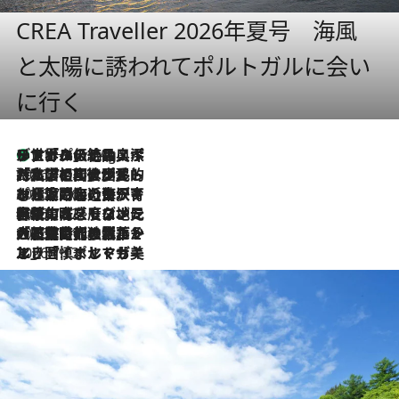
CREA Traveller 2026年夏号 海風
と太陽に誘われてポルトガルに会い
に行く
リスボンの絶品スイーツ「パステル・デ・ナタ」とは？ポルトガル伝統の奥深い世界へ
11 Hours Ago
2026.7.27
「私の祖国はポルトガル語です」国民的詩人フェルナンド・ペソアと、彼が愛した文学の街を歩く
2026.7.26
ポルトガル近海が育む極上の海の幸。キリリと冷えた白ワインと愉しむ、シーフード専門店の贅沢
2026.7.22
伝統の味をモダンに昇華。高感度な地元客が集う、リスボンの最旬ガストロノミー
2026.7.21
大航海時代の栄華から、震災、独裁、そして革命へ。ポルトガル・首都リスボンの石畳に刻まれた「歴史の光と影」
2026.7.13
エッセイ・ヤマザキマリ「慎ましくも美しき国 ポルトガル」