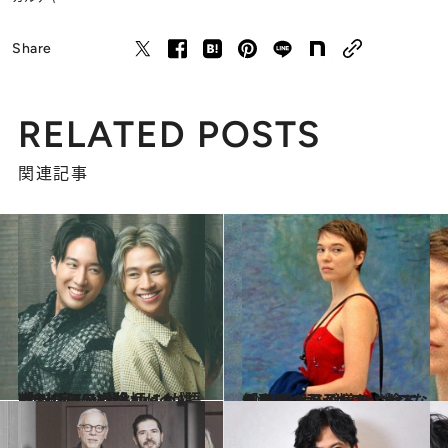
Share
RELATED POSTS
関連記事
2023.6.5
「シリアスな役柄にも挑戦したい」『Make A Wish』Fluke＆Judoが語る“出家”の経験
カルチャー
2023.5.5
「白馬の王子様か、捨てられるのか」 メルヴィル・プポーがレア・セドゥに 見せる“サスペンスな側面”
カルチャー