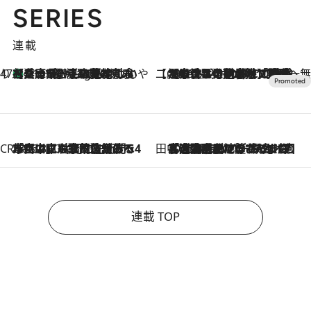
SERIES
連載
47都道府県の手みやげ ひんやりスイーツで夏を満喫
【兵庫県】この夏絶対食べたい 冷やしておいしいおやつ3選 淡路島の恵みをジェラートに集約
11 Hours Ago
【CREA×星野リゾート】唯一無二。癒しと発見が待つ場所へ
2026.8.7
【トンボの足水浴】ヒノキの香りに包まれて涼感マックス！約13℃の湧水かけ流しを避暑地「星野温泉 トンボの湯」で体験
CREA'S CHOICE
2026.8.7
「立川にも歌舞伎があるんだよ」 片岡仁左衛門・市川中車ら豪華座組みで4年目の立川立飛歌舞伎へ
田中稲の勝手に再ブーム
2026.8.7
「湘南乃風に憧れて」観客大盛上がりの“タオル回し”に、ラッパー顔負けの高速歌唱まで…さだまさし（74）のアグレッシブすぎる現在地
連載 TOP