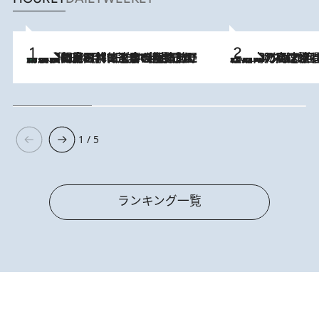
「最後に見られてよかった」上野動物園の東園パンダ舎が解体前に特別公開。8月16日まで延長されたパネル展と共に辿る“半世紀”のパンダ飼育《解体工事の図面あり》
2026.8.8
2026.8.7
「湘南乃風に憧れて」観客大盛上がりの“タオル回し”に、ラッパー顔負けの高速歌唱まで…さだまさし（74）のアグレッシブすぎる現在地
1 / 5
ランキング一覧