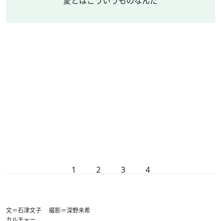
愛とはこういうものなんだ
1
2
3
4
文＝石津文子 撮影＝深野未希
カルチャー