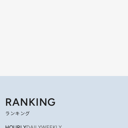
RANKING
ランキング
HOURLY
DAILY
WEEKLY