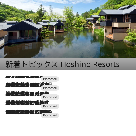
新着トピックス Hoshino Resorts
2026.8.7
【トンボの足水浴】ヒノキの香りに包まれて涼感マックス！約13℃の湧水かけ流しを避暑地「星野温泉 トンボの湯」で体験
2026.7.31
【ホテル帰省】という選択肢をOMOが提案。家族とほどよい距離を保つには「昼は実家、夜は気兼ねなくホテルで！」
2026.7.24
【夏限定ディナーコース】旬を迎える稚鮎や花ズッキーニなどをイタリア・トスカーナの郷土料理の手法で満喫！
2026.7.17
「土佐和ハーブかき氷」がOMO7高知に登場！生姜、山椒、大葉など目にも舌にも涼を呼ぶ郷土の味
2026.7.10
NEW OPEN！【界 草津】名湯の地に誕生。趣の異なる2種の温泉と上州ならではの会席・蕎麦割烹など美食を味わう究極の癒やし旅