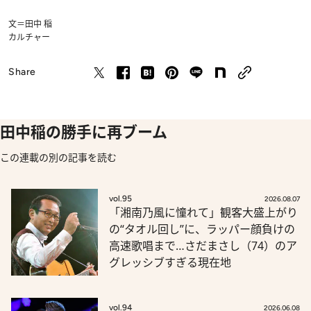
文＝田中 稲
カルチャー
Share
田中稲の勝手に再ブーム
この連載の別の記事を読む
vol.95
2026.08.07
「湘南乃風に憧れて」観客大盛上がり
の“タオル回し”に、ラッパー顔負けの
高速歌唱まで…さだまさし（74）のア
グレッシブすぎる現在地
vol.94
2026.06.08