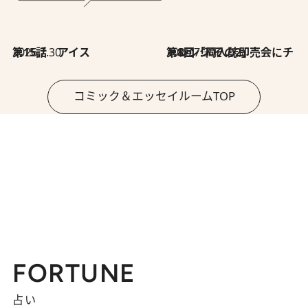
2026.7.30
第15話 アイス
2026.7.30
第8回「同人誌即売会にチャレンジ その2」
コミック＆エッセイルームTOP
FORTUNE
占い