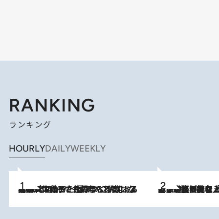
RANKING
ランキング
HOURLY
DAILY
WEEKLY
2026.8.5
【阿川佐和子さんの年とる力】なぜ70代で始めた趣味は“こんなに楽しい”のか？ ピアノ、俳句…スランプに陥っても続けられる“ある秘訣”とは
2026.8.5
【なぜ吉沢亮は「気配を消せる」のか？】興行収入208億の『国宝』を経て挑むミュージカル『ディア・エヴァン・ハンセン』。トップ俳優が舞台上でさらけ出した“孤独”とは