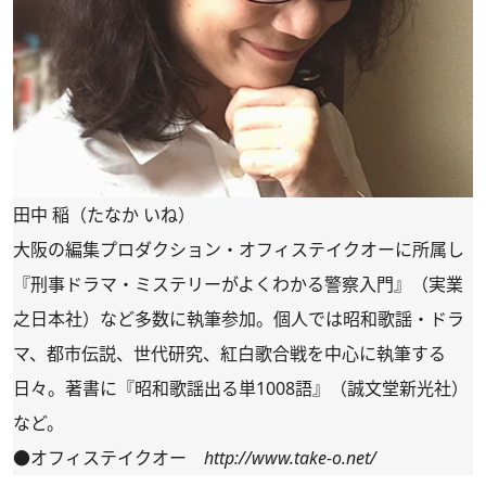
田中 稲（たなか いね）
大阪の編集プロダクション・オフィステイクオーに所属し
『刑事ドラマ・ミステリーがよくわかる警察入門』（実業
之日本社）など多数に執筆参加。個人では昭和歌謡・ドラ
マ、都市伝説、世代研究、紅白歌合戦を中心に執筆する
日々。著書に『昭和歌謡出る単1008語』（誠文堂新光社）
など。
●オフィステイクオー
http://www.take-o.net/