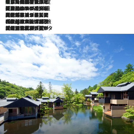
「旅先には金髪ウィッグを持参」日本と同じメイクでは損してる!? 美容ジャーナリストが提案する“掟破りの旅美容”とは
2026.8.6
【厳選旅コスメ】「身軽さ＆UV対策重視！」ヘアアーティストshucoが選んだ夏旅ベストコスメを発表【Mサイズジップ】
2026.8.6
2026.8.5
【厳選旅コスメ】国内をあちこち移動する河井菜摘が選んだ夏旅ベストコスメ発表！「リラックスアイテムはマスト」【Mサイズジップ】
2026.8.4
【厳選旅コスメ】「紫外線＆乾燥対策しながらメイク感も！」ヘア＆メイクGeorgeが選んだ夏旅ベストコスメを発表！【Mサイズジップ】
2026.8.3
【厳選旅コスメ】「保湿もタイパ重視！」“サウナ好き”タレント清水みさとが愛用する夏旅ベストコスメを発表！【Mサイズジップ】