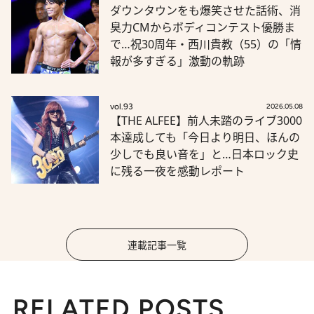
ダウンタウンをも爆笑させた話術、消
臭力CMからボディコンテスト優勝ま
で…祝30周年・西川貴教（55）の「情
報が多すぎる」激動の軌跡
vol.93
2026.05.08
【THE ALFEE】前人未踏のライブ3000
本達成しても「今日より明日、ほんの
少しでも良い音を」と…日本ロック史
に残る一夜を感動レポート
連載記事一覧
RELATED POSTS