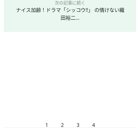
次の記事に続く
ナイス加齢！ドラマ「シッコウ!!」 の情けない織
田裕二...
1
2
3
4