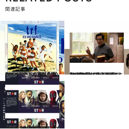
関連記事
2023.6.20
TRF30周年でハッピーDO DANCE！ シニアも「ダレデモ」楽しく踊れる ダンスチューンの幸せな進化
カルチャー
2023.5.24
”エブエブ”コンビ新作が24日配信！“魔宮の伝説”が26日放送！改めてキー・ホイ・クァンを祝いたい
カルチャー
2022.12.8
ダークで刺激的な作品がズラり… 「Disney＋」の新作大人向け映画5選
カルチャー