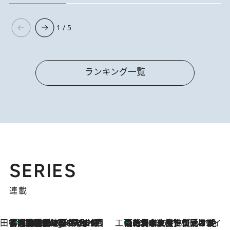
1 / 5
ランキング一覧
SERIES
連載
田中稲の勝手に再ブーム
「湘南乃風に憧れて」観客大盛上がりの“タオル回し”に、ラッパー顔負けの高速歌唱まで…さだまさし（74）のアグレッシブすぎる現在地
4 Hours Ago
工藤まやのおもてなしハワイ
【ハワイ土産】ローカルの絶大な支持で復活！ 絶品の幻クッキー《元ファンの日本人女性が受け継いだ名店》
2026.8.6