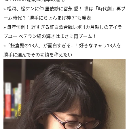
»
松潤、松ケンに仲 里依紗に冨永 愛！ 世は「時代劇」再ブ
ーム時代？ ‟勝手にちょんまげ神７”も発表
»
毎年恒例！ 遅すぎる紅白歌合戦レポ 1カ月越しのアイラ
ブユー ベテラン組の輝きはまさに再ブーム！
»
「鎌倉殿の13人」が面白すぎる…！好きなキャラ13人を
勝手に選んでその功績を称えたい