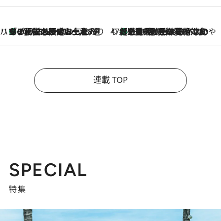
ハワイ賢者 リサのお気に入りリスト
あの伝説の限定トートも！ リニューアルした「ディーン＆デルーカ ハワイ」で必須のお土産8選
2026.8.6
47都道府県の手みやげ ひんやりスイーツで夏を満喫
【三重県】この夏絶対食べたい 冷やしておいしいおやつ3選 お餅×アイスの新感覚スイーツ
2026.8.6
連載 TOP
SPECIAL
特集