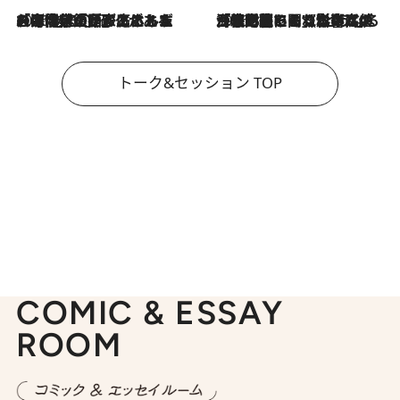
2026.8.3
「今後値上げがあるとすれば…」「リスクがあるのは今年の冬」エネルギー専門家が語る、ホルムズ海峡封鎖が家庭にもたらす“ある心配”
2026.8.3
「住宅建てられない…」「サーチャージ料の高値が続いている」ホルムズ海峡封鎖による影響はいつまで続く？《エネルギー専門家に聞く“どうなる日本の暮らし”》
トーク&セッション TOP
COMIC & ESSAY
ROOM