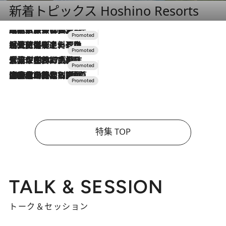
新着トピックス Hoshino Resorts
2026.7.31
【ホテル帰省】という選択肢をOMOが提案。家族とほどよい距離を保つには「昼は実家、夜は気兼ねなくホテルで！」
2026.7.24
【夏限定ディナーコース】旬を迎える稚鮎や花ズッキーニなどをイタリア・トスカーナの郷土料理の手法で満喫！
2026.7.17
「土佐和ハーブかき氷」がOMO7高知に登場！生姜、山椒、大葉など目にも舌にも涼を呼ぶ郷土の味
2026.7.10
NEW OPEN！【界 草津】名湯の地に誕生。趣の異なる2種の温泉と上州ならではの会席・蕎麦割烹など美食を味わう究極の癒やし旅
特集 TOP
TALK & SESSION
トーク＆セッション