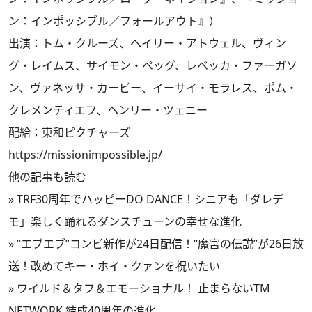
ン：インポッシブル／フォールアウト』）
出演：トム・クルーズ、ヘイリー・アトウェル、ヴィン
グ・レイムス、サイモン・ペッグ、レベッカ・ファーガソ
ン、ヴァネッサ・カービー、イーサイ・モラレス、ポム・
クレメンティエフ、ヘンリー・ツェニー
配給：東和ピクチャーズ
https://missionimpossible.jp/
他の記事も読む
»
TRF30周年でハッピーDO DANCE！シニアも「ダレデ
モ」楽しく踊れるダンスチューンの幸せな進化
»
”エブエブ”コンビ新作が24日配信！“魔宮の伝説”が26日放
送！改めてキー・ホイ・クァンを祝いたい
»
ワイルド＆タフ＆エモーショナル！ 止まらないTM
NETWORK 結成40周年の進化