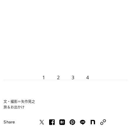
1
2
3
4
文・撮影＝矢作晃之
旅＆お出かけ
Share