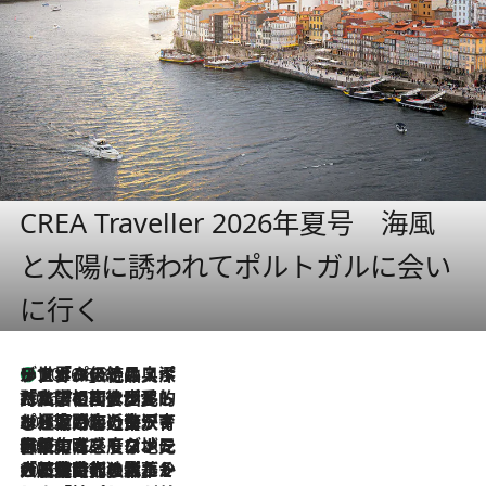
CREA Traveller 2026年夏号 海風
と太陽に誘われてポルトガルに会い
に行く
リスボンの絶品スイーツ「パステル・デ・ナタ」とは？ポルトガル伝統の奥深い世界へ
2026.8.8
2026.7.27
「私の祖国はポルトガル語です」国民的詩人フェルナンド・ペソアと、彼が愛した文学の街を歩く
2026.7.26
ポルトガル近海が育む極上の海の幸。キリリと冷えた白ワインと愉しむ、シーフード専門店の贅沢
2026.7.22
伝統の味をモダンに昇華。高感度な地元客が集う、リスボンの最旬ガストロノミー
2026.7.21
大航海時代の栄華から、震災、独裁、そして革命へ。ポルトガル・首都リスボンの石畳に刻まれた「歴史の光と影」