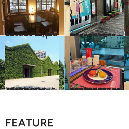
2020.12.18
台湾でリノベブームがますます拡大！ 寛ぎの時間を過ごせるカフェ3軒♡
旅＆お出かけ
2016.4.12
台北から約1時間のショートトリップ 台中のリノベスポットが楽しすぎる！
旅＆お出かけ
2015.11.7
アートな気分で旅する台湾 話題のリノベーションスポットBEST3
旅＆お出かけ
2023.5.6
観光バスに続きレストランバスが登場 有名ホテルとのコラボ料理を味わう 台北市内を巡る旅へ
旅＆お出かけ
FEATURE