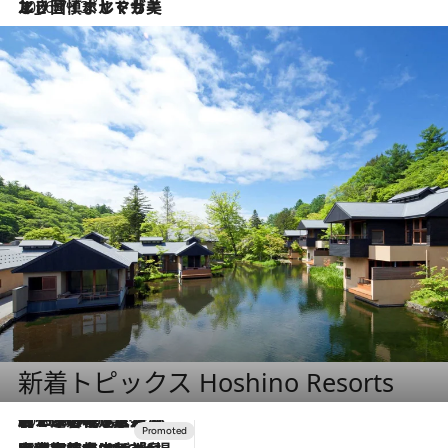
2026.7.13
エッセイ・ヤマザキマリ「慎ましくも美しき国 ポルトガル」
新着トピックス Hoshino Resorts
2026.8.7
【トンボの足水浴】ヒノキの香りに包まれて涼感マックス！約13℃の湧水かけ流しを避暑地「星野温泉 トンボの湯」で体験