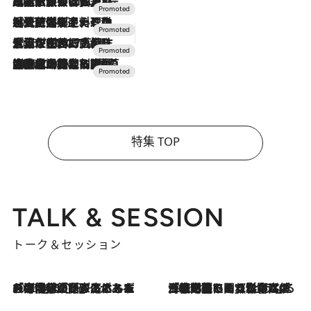
2026.7.31
【ホテル帰省】という選択肢をOMOが提案。家族とほどよい距離を保つには「昼は実家、夜は気兼ねなくホテルで！」
2026.7.24
【夏限定ディナーコース】旬を迎える稚鮎や花ズッキーニなどをイタリア・トスカーナの郷土料理の手法で満喫！
2026.7.17
「土佐和ハーブかき氷」がOMO7高知に登場！生姜、山椒、大葉など目にも舌にも涼を呼ぶ郷土の味
2026.7.10
NEW OPEN！【界 草津】名湯の地に誕生。趣の異なる2種の温泉と上州ならではの会席・蕎麦割烹など美食を味わう究極の癒やし旅
特集 TOP
TALK & SESSION
トーク＆セッション
2026.8.3
「今後値上げがあるとすれば…」「リスクがあるのは今年の冬」エネルギー専門家が語る、ホルムズ海峡封鎖が家庭にもたらす“ある心配”
2026.8.3
「住宅建てられない…」「サーチャージ料の高値が続いている」ホルムズ海峡封鎖による影響はいつまで続く？《エネルギー専門家に聞く“どうなる日本の暮らし”》