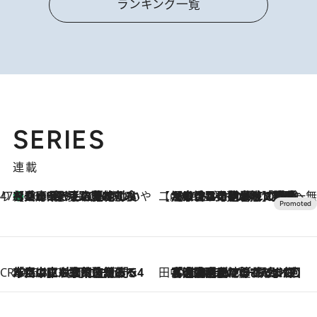
ランキング一覧
SERIES
連載
47都道府県の手みやげ ひんやりスイーツで夏を満喫
【兵庫県】この夏絶対食べたい 冷やしておいしいおやつ3選 淡路島の恵みをジェラートに集約
2026.8.8
【CREA×星野リゾート】唯一無二。癒しと発見が待つ場所へ
2026.8.7
【トンボの足水浴】ヒノキの香りに包まれて涼感マックス！約13℃の湧水かけ流しを避暑地「星野温泉 トンボの湯」で体験
CREA'S CHOICE
2026.8.7
「立川にも歌舞伎があるんだよ」 片岡仁左衛門・市川中車ら豪華座組みで4年目の立川立飛歌舞伎へ
田中稲の勝手に再ブーム
2026.8.7
「湘南乃風に憧れて」観客大盛上がりの“タオル回し”に、ラッパー顔負けの高速歌唱まで…さだまさし（74）のアグレッシブすぎる現在地