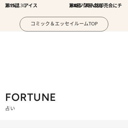
2026.7.30
第15話 アイス
2026.7.30
第8回「同人誌即売会にチャレンジ その2」
コミック＆エッセイルームTOP
FORTUNE
占い