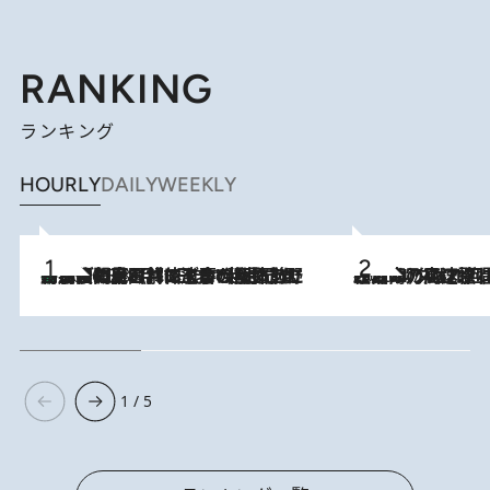
RANKING
ランキング
HOURLY
DAILY
WEEKLY
「最後に見られてよかった」上野動物園の東園パンダ舎が解体前に特別公開。8月16日まで延長されたパネル展と共に辿る“半世紀”のパンダ飼育《解体工事の図面あり》
2026.8.8
2026.8.7
「湘南乃風に憧れて」観客大盛上がりの“タオル回し”に、ラッパー顔負けの高速歌唱まで…さだまさし（74）のアグレッシブすぎる現在地
1 / 5