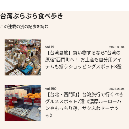
台湾ぶらぶら食べ歩き
この連載の別の記事を読む
vol.191
2026.08.04
【台湾夏旅】買い物するなら“台湾の
原宿”西門町へ！ お土産も自分用アイ
テムも揃うショッピングスポット8選
vol.190
2026.08.04
【台北・西門町】台湾旅行で行くべき
グルメスポット7選《濃厚ルーローハ
ンやもっちり粽、サクふわドーナツ
も》