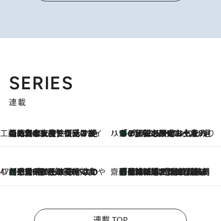
SERIES
連載
工藤まやのおもてなしハワイ
【ハワイ土産】ローカルの絶大な支持で復活！ 絶品の幻クッキー《元ファンの日本人女性が受け継いだ名店》
2026.8.6
ハワイ賢者 リサのお気に入りリスト
あの伝説の限定トートも！ リニューアルした「ディーン＆デルーカ ハワイ」で必須のお土産8選
2026.8.6
47都道府県の手みやげ ひんやりスイーツで夏を満喫
【三重県】この夏絶対食べたい 冷やしておいしいおやつ3選 お餅×アイスの新感覚スイーツ
2026.8.6
齋藤 薫 美容脳ルネサンス
「荷物が増えるほど旅ストレスは増す」美容ジャーナリストがたどり着いた最終結論。“化粧品を劇的に減らす”感動の凝縮美容とは
2026.8.6
連載 TOP