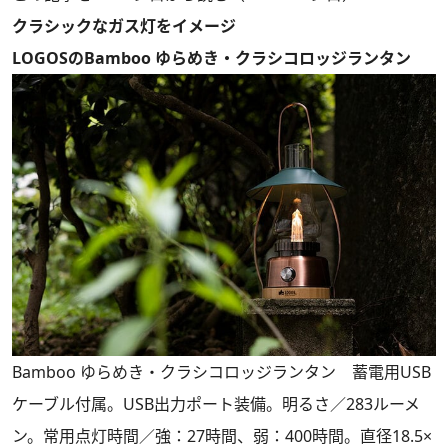
クラシックなガス灯をイメージ
LOGOSのBamboo ゆらめき・クラシコロッジランタン
Bamboo ゆらめき・クラシコロッジランタン 蓄電用USB
ケーブル付属。USB出力ポート装備。明るさ／283ルーメ
ン。常用点灯時間／強：27時間、弱：400時間。直径18.5×