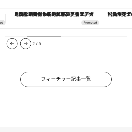
【夏限定ディナーコース】旬を迎える稚鮎や花ズッキーニなどをイタリア・トスカーナの郷土料理の手法で満喫！
ヴァシュロン・コンスタンタン
3
/
5
フィーチャー記事一覧