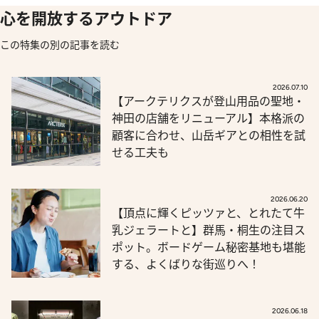
心を開放するアウトドア
この特集の別の記事を読む
2026.07.10
【アークテリクスが登山用品の聖地・
神田の店舗をリニューアル】本格派の
顧客に合わせ、山岳ギアとの相性を試
せる工夫も
2026.06.20
【頂点に輝くピッツァと、とれたて牛
乳ジェラートと】群馬・桐生の注目ス
ポット。ボードゲーム秘密基地も堪能
する、よくばりな街巡りへ！
2026.06.18