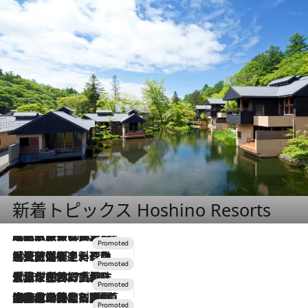
新着トピックス Hoshino Resorts
2026.7.31
【ホテル帰省】という選択肢をOMOが提案。家族とほどよい距離を保つには「昼は実家、夜は気兼ねなくホテルで！」
2026.7.24
【夏限定ディナーコース】旬を迎える稚鮎や花ズッキーニなどをイタリア・トスカーナの郷土料理の手法で満喫！
2026.7.17
「土佐和ハーブかき氷」がOMO7高知に登場！生姜、山椒、大葉など目にも舌にも涼を呼ぶ郷土の味
2026.7.10
NEW OPEN！【界 草津】名湯の地に誕生。趣の異なる2種の温泉と上州ならではの会席・蕎麦割烹など美食を味わう究極の癒やし旅