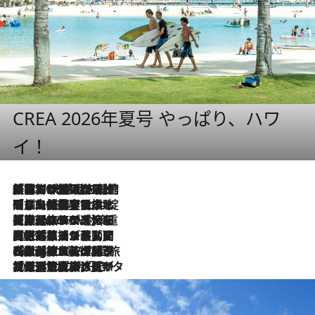
CREA 2026年夏号 やっぱり、ハワ
イ！
「荷物が増えるほど旅ストレスは増す」美容ジャーナリストがたどり着いた最終結論。“化粧品を劇的に減らす”感動の凝縮美容とは
2026.8.6
「旅先には金髪ウィッグを持参」日本と同じメイクでは損してる!? 美容ジャーナリストが提案する“掟破りの旅美容”とは
2026.8.6
【厳選旅コスメ】「身軽さ＆UV対策重視！」ヘアアーティストshucoが選んだ夏旅ベストコスメを発表【Mサイズジップ】
2026.8.6
2026.8.5
【厳選旅コスメ】国内をあちこち移動する河井菜摘が選んだ夏旅ベストコスメ発表！「リラックスアイテムはマスト」【Mサイズジップ】
2026.8.4
【厳選旅コスメ】「紫外線＆乾燥対策しながらメイク感も！」ヘア＆メイクGeorgeが選んだ夏旅ベストコスメを発表！【Mサイズジップ】
2026.8.3
【厳選旅コスメ】「保湿もタイパ重視！」“サウナ好き”タレント清水みさとが愛用する夏旅ベストコスメを発表！【Mサイズジップ】