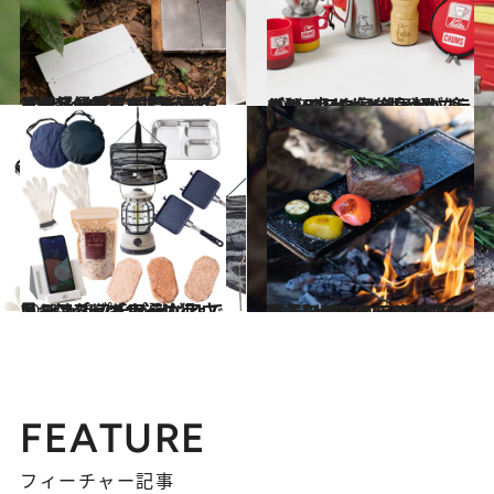
2023.5.14
アウトドア系ミニテーブルが超優秀！ 観葉植物やコーヒーを置いてもよし 重さ1kg未満で折り畳める良品10選
ライフスタイル
2023.5.7
【CHUMSがKalitaとコラボ】 コーヒーを気軽に楽しむ6点セット 賑やかなデザインに気分も上がる！
ライフスタイル
2023.4.26
キャンプビギナーは狙い目 Standard Productsで見つける プチプラなアウトドアグッズ13選
ライフスタイル
2023.4.17
【春のアウトドアにはこれ！】 TOKYO CRAFTからこだわりの スタイリッシュな新アイテムが登場！
ライフスタイル
FEATURE
フィーチャー記事