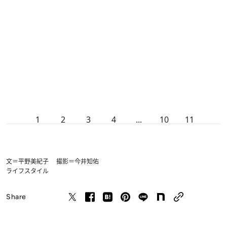
1
2
3
4
...
10
11
文＝平野美紀子 撮影＝今井知佑
ライフスタイル
Share