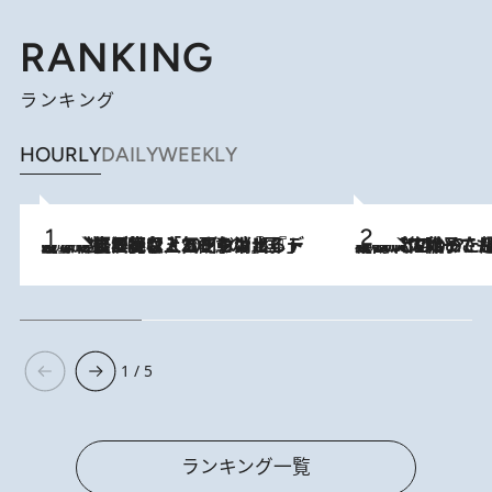
RANKING
ランキング
HOURLY
DAILY
WEEKLY
2026.8.5
【なぜ吉沢亮は「気配を消せる」のか？】興行収入208億の『国宝』を経て挑むミュージカル『ディア・エヴァン・ハンセン』。トップ俳優が舞台上でさらけ出した“孤独”とは
2026.8.5
【阿川佐和子さんの年とる力】なぜ70代で始めた趣味は“こんなに楽しい”のか？ ピアノ、俳句…スランプに陥っても続けられる“ある秘訣”とは
1 / 5
ランキング一覧