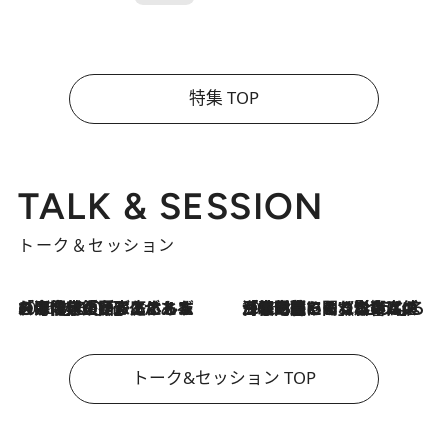
特集 TOP
TALK & SESSION
トーク＆セッション
2026.8.3
「今後値上げがあるとすれば…」「リスクがあるのは今年の冬」エネルギー専門家が語る、ホルムズ海峡封鎖が家庭にもたらす“ある心配”
2026.8.3
「住宅建てられない…」「サーチャージ料の高値が続いている」ホルムズ海峡封鎖による影響はいつまで続く？《エネルギー専門家に聞く“どうなる日本の暮らし”》
トーク&セッション TOP