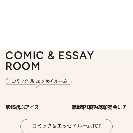
COMIC & ESSAY
ROOM
2026.7.30
第15話 アイス
2026.7.30
第8回「同人誌即売会にチャレンジ その2」
コミック＆エッセイルームTOP