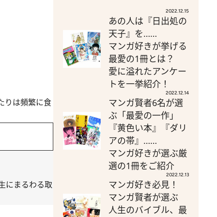
2022.12.15
あの人は『日出処の
天子』を……
マンガ好きが挙げる
最愛の1冊とは？
愛に溢れたアンケー
トを一挙紹介！
2022.12.14
マンガ賢者6名が選
たりは頻繁に食
ぶ「最愛の一作」
『黄色い本』『ダリ
アの帯』……
マンガ好きが選ぶ厳
選の1冊をご紹介
2022.12.13
マンガ好き必見！
生にまるわる取
マンガ賢者が選ぶ
人生のバイブル、最