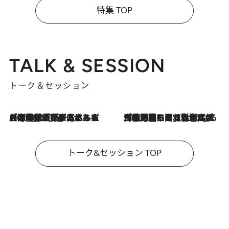
特集 TOP
TALK & SESSION
トーク＆セッション
2026.8.3
「今後値上げがあるとすれば…」「リスクがあるのは今年の冬」エネルギー専門家が語る、ホルムズ海峡封鎖が家庭にもたらす“ある心配”
2026.8.3
「住宅建てられない…」「サーチャージ料の高値が続いている」ホルムズ海峡封鎖による影響はいつまで続く？《エネルギー専門家に聞く“どうなる日本の暮らし”》
トーク&セッション TOP