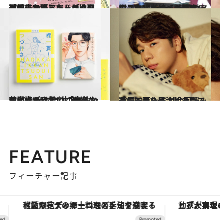
2022.9.7
「頼りないアンドレは理想の夫かも」ベルばらファン、三浦しをんが池田理代子と語るキャラクター愛
カルチャー
2022.9.19
縦スク、グローバル展開、NFT… マンガで時代の最先端を行く！ 東村アキコの現在地【前篇】
カルチャー
2022.9.18
和山やま×つづ井スペシャル対談で ふたりの意外な共通点が発覚！ 「作品から出ている匂いは一緒かも」
カルチャー
2022.9.7
声優・西山宏太朗を育てたマンガ８作 「今回読み返してまた号泣しました」
カルチャー
FEATURE
フィーチャー記事
【夏限定ディナーコース】旬を迎える稚鮎や花ズッキーニなどをイタリア・トスカーナの郷土料理の手法で満喫！