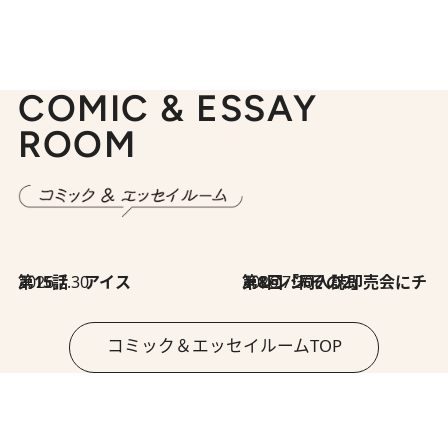
COMIC & ESSAY
ROOM
2026.7.30
第15話 アイス
2026.7.30
第8回「同人誌即売会にチャレンジ その2」
コミック＆エッセイルームTOP