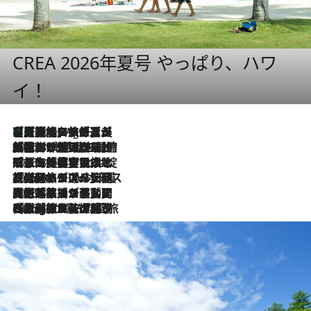
CREA 2026年夏号 やっぱり、ハワ
イ！
【厳選旅コスメ】「多機能アイテムがメイン！」旅好き美容エディターが選んだ夏旅ベストコスメを発表【Mサイズジップ】
1 Hour Ago
2026.8.6
「荷物が増えるほど旅ストレスは増す」美容ジャーナリストがたどり着いた最終結論。“化粧品を劇的に減らす”感動の凝縮美容とは
2026.8.6
「旅先には金髪ウィッグを持参」日本と同じメイクでは損してる!? 美容ジャーナリストが提案する“掟破りの旅美容”とは
2026.8.6
【厳選旅コスメ】「身軽さ＆UV対策重視！」ヘアアーティストshucoが選んだ夏旅ベストコスメを発表【Mサイズジップ】
2026.8.5
【厳選旅コスメ】国内をあちこち移動する河井菜摘が選んだ夏旅ベストコスメ発表！「リラックスアイテムはマスト」【Mサイズジップ】
2026.8.4
【厳選旅コスメ】「紫外線＆乾燥対策しながらメイク感も！」ヘア＆メイクGeorgeが選んだ夏旅ベストコスメを発表！【Mサイズジップ】