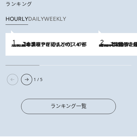
ランキング
HOURLY
DAILY
WEEKLY
2026.8.5
【西日本エリアを総まとめ】 47都道府県の手みやげ ひんやりスイーツで夏を満喫
2026.8.5
【阿川佐和子さんの年とる力】なぜ70代で始めた趣味は“こんなに楽しい”のか？ ピアノ、俳句…スランプに陥っても続けられる“ある秘訣”とは
1 / 5
ランキング一覧