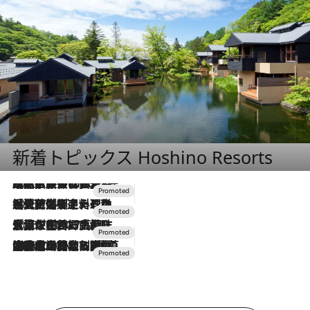
新着トピックス Hoshino Resorts
2026.7.31
【ホテル帰省】という選択肢をOMOが提案。家族とほどよい距離を保つには「昼は実家、夜は気兼ねなくホテルで！」
2026.7.24
【夏限定ディナーコース】旬を迎える稚鮎や花ズッキーニなどをイタリア・トスカーナの郷土料理の手法で満喫！
2026.7.17
「土佐和ハーブかき氷」がOMO7高知に登場！生姜、山椒、大葉など目にも舌にも涼を呼ぶ郷土の味
2026.7.10
NEW OPEN！【界 草津】名湯の地に誕生。趣の異なる2種の温泉と上州ならではの会席・蕎麦割烹など美食を味わう究極の癒やし旅