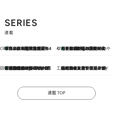
SERIES
連載
CREA'S CHOICE
「立川にも歌舞伎があるんだよ」 片岡仁左衛門・市川中車ら豪華座組みで4年目の立川立飛歌舞伎へ
1 Hour Ago
47都道府県の手みやげ ひんやりスイーツで夏を満喫
【京都府】この夏絶対食べたい 冷やしておいしいおやつ3選 ひと口目から心を掴む新緑のテリーヌ
1 Hour Ago
田中稲の勝手に再ブーム
「湘南乃風に憧れて」観客大盛上がりの“タオル回し”に、ラッパー顔負けの高速歌唱まで…さだまさし（74）のアグレッシブすぎる現在地
6 Hours Ago
工藤まやのおもてなしハワイ
2026.8.6
【ハワイ土産】ローカルの絶大な支持で復活！ 絶品の幻クッキー《元ファンの日本人女性が受け継いだ名店》
連載 TOP