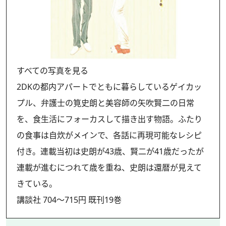
すべての写真を見る
2DKの都内アパートでともに暮らしているゲイカッ
プル、弁護士の筧史朗と美容師の矢吹賢二の日常
を、食生活にフォーカスして描き出す物語。ふたり
の食事は自炊がメインで、各話に再現可能なレシピ
付き。連載当初は史朗が43歳、賢二が41歳だったが
連載が進むにつれて歳を重ね、史朗は還暦が見えて
きている。
講談社 704〜715円 既刊19巻