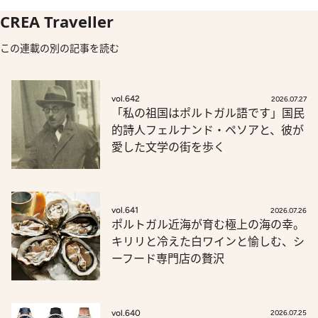
CREA Traveller
この連載の別の記事を読む
vol.642
2026.07.27
「私の祖国はポルトガル語です」国民
的詩人フェルナンド・ペソアと、彼が
愛した文学の街を歩く
vol.641
2026.07.26
ポルトガル近海が育む極上の海の幸。
キリリと冷えた白ワインと愉しむ、シ
ーフード専門店の贅沢
vol.640
2026.07.25