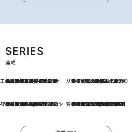
SERIES
連載
工藤まやのおもてなしハワイ
【ハワイ土産】ローカルの絶大な支持で復活！ 絶品の幻クッキー《元ファンの日本人女性が受け継いだ名店》
5 Hours Ago
ハワイ賢者 リサのお気に入りリスト
あの伝説の限定トートも！ リニューアルした「ディーン＆デルーカ ハワイ」で必須のお土産8選
5 Hours Ago
47都道府県の手みやげ ひんやりスイーツで夏を満喫
【三重県】この夏絶対食べたい 冷やしておいしいおやつ3選 お餅×アイスの新感覚スイーツ
5 Hours Ago
齋藤 薫 美容脳ルネサンス
「荷物が増えるほど旅ストレスは増す」美容ジャーナリストがたどり着いた最終結論。“化粧品を劇的に減らす”感動の凝縮美容とは
5 Hours Ago