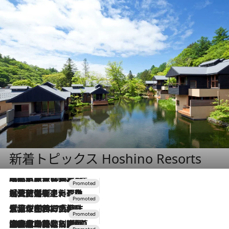
新着トピックス Hoshino Resorts
2026.7.31
【ホテル帰省】という選択肢をOMOが提案。家族とほどよい距離を保つには「昼は実家、夜は気兼ねなくホテルで！」
2026.7.24
【夏限定ディナーコース】旬を迎える稚鮎や花ズッキーニなどをイタリア・トスカーナの郷土料理の手法で満喫！
2026.7.17
「土佐和ハーブかき氷」がOMO7高知に登場！生姜、山椒、大葉など目にも舌にも涼を呼ぶ郷土の味
2026.7.10
NEW OPEN！【界 草津】名湯の地に誕生。趣の異なる2種の温泉と上州ならではの会席・蕎麦割烹など美食を味わう究極の癒やし旅