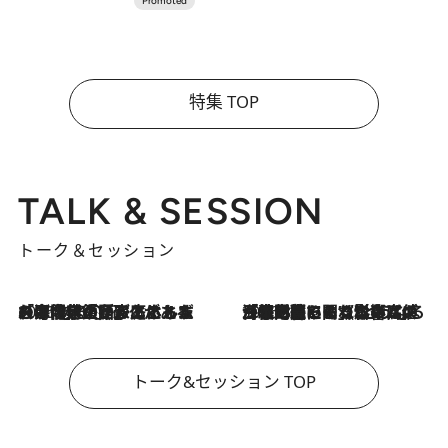
特集 TOP
TALK & SESSION
トーク＆セッション
2026.8.3
「今後値上げがあるとすれば…」「リスクがあるのは今年の冬」エネルギー専門家が語る、ホルムズ海峡封鎖が家庭にもたらす“ある心配”
2026.8.3
「住宅建てられない…」「サーチャージ料の高値が続いている」ホルムズ海峡封鎖による影響はいつまで続く？《エネルギー専門家に聞く“どうなる日本の暮らし”》
トーク&セッション TOP