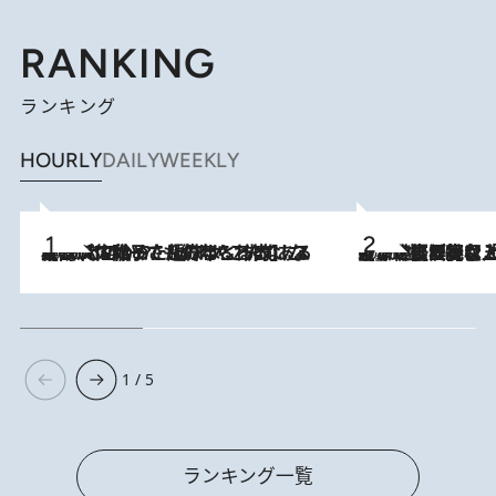
RANKING
ランキング
HOURLY
DAILY
WEEKLY
2026.8.5
【阿川佐和子さんの年とる力】なぜ70代で始めた趣味は“こんなに楽しい”のか？ ピアノ、俳句…スランプに陥っても続けられる“ある秘訣”とは
2026.8.5
【なぜ吉沢亮は「気配を消せる」のか？】興行収入208億の『国宝』を経て挑むミュージカル『ディア・エヴァン・ハンセン』。トップ俳優が舞台上でさらけ出した“孤独”とは
1 / 5
ランキング一覧