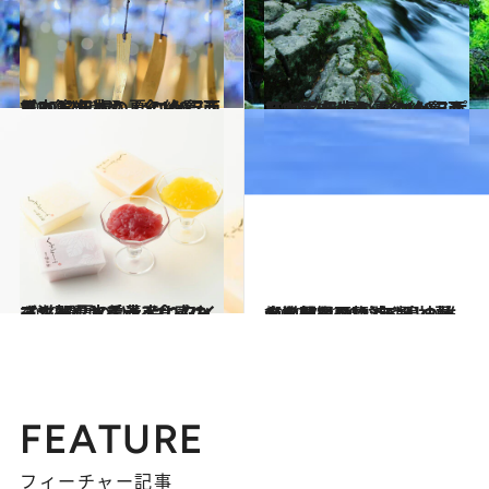
2022.8.4
【2022年版】 いつか行きたい！ 日本の夏の絶景 西日本篇まとめ《全160スポット》①
旅＆お出かけ
2022.8.4
【2022年版】 いつか行きたい！ 日本の夏の絶景 西日本篇まとめ《全160スポット》②
旅＆お出かけ
2022.7.22
【滋賀県】手土産にもおすすめ 夏のひんやりスイーツ3選 ぷるぷる食感のフルーツ水羊羹
グルメ
2022.7.13
【滋賀県 2022年版】 夏の絶景・風物詩6選 神社から望む琵琶湖や島の雄大な景観
旅＆お出かけ
FEATURE
フィーチャー記事