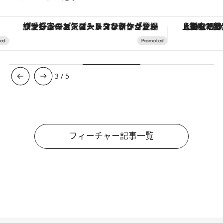
ヴァシュロン・コンスタンタン「オーヴァーシーズ・オートマティック」。旅愛好家のお気に入りコレクションから、ジェンダーレスな新作が登場
【銀座で出合う最旬美容】美髪ケアや上質な眠
3
/
5
フィーチャー記事一覧