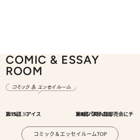
COMIC & ESSAY
ROOM
2026.7.30
第15話 アイス
2026.7.30
第8回「同人誌即売会にチャレンジ その2」
コミック＆エッセイルームTOP