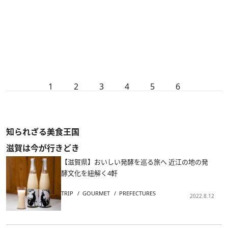
1
2
3
4
5
6
知られざる美食王国
滋賀は今が行きどき
【滋賀県】おいしい発酵を巡る旅へ 近江の地の発
酵文化を紐解く4軒
TRIP
GOURMET
PREFECTURES
2022.8.12