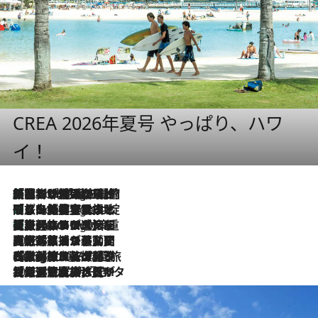
CREA 2026年夏号 やっぱり、ハワ
イ！
「荷物が増えるほど旅ストレスは増す」美容ジャーナリストがたどり着いた最終結論。“化粧品を劇的に減らす”感動の凝縮美容とは
5 Hours Ago
「旅先には金髪ウィッグを持参」日本と同じメイクでは損してる!? 美容ジャーナリストが提案する“掟破りの旅美容”とは
5 Hours Ago
【厳選旅コスメ】「身軽さ＆UV対策重視！」ヘアアーティストshucoが選んだ夏旅ベストコスメを発表【Mサイズジップ】
5 Hours Ago
2026.8.5
【厳選旅コスメ】国内をあちこち移動する河井菜摘が選んだ夏旅ベストコスメ発表！「リラックスアイテムはマスト」【Mサイズジップ】
2026.8.4
【厳選旅コスメ】「紫外線＆乾燥対策しながらメイク感も！」ヘア＆メイクGeorgeが選んだ夏旅ベストコスメを発表！【Mサイズジップ】
2026.8.3
【厳選旅コスメ】「保湿もタイパ重視！」“サウナ好き”タレント清水みさとが愛用する夏旅ベストコスメを発表！【Mサイズジップ】