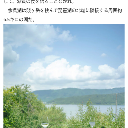
して、滋賀の食を語ることなかれ。
余呉湖は賤ヶ岳を挟んで琵琶湖の北端に隣接する周囲約
6.5キロの湖だ。