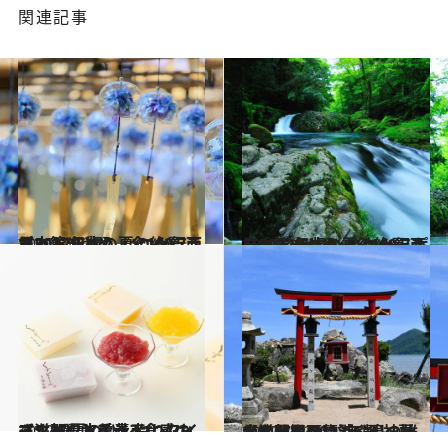
関連記事
2022.8.4
【2022年版】 いつか行きたい！ 日本の夏の絶景 西日本篇まとめ《全160スポット》①
旅＆お出かけ
2022.8.4
【2022年版】 いつか行きたい！ 日本の夏の絶景 西日本篇まとめ《全160スポット》②
旅＆お出かけ
2022.7.22
【滋賀県】手土産にもおすすめ 夏のひんやりスイーツ3選 ぷるぷる食感のフルーツ水羊羹
グルメ
2022.7.13
【滋賀県 2022年版】 夏の絶景・風物詩6選 神社から望む琵琶湖や島の雄大な景観
旅＆お出かけ