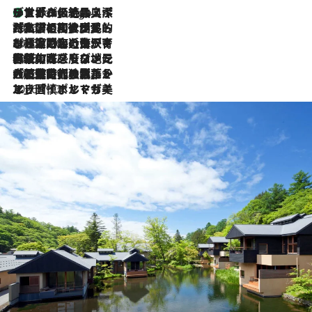
リスボンの絶品スイーツ「パステル・デ・ナタ」とは？ポルトガル伝統の奥深い世界へ
3 Hours Ago
2026.7.27
「私の祖国はポルトガル語です」国民的詩人フェルナンド・ペソアと、彼が愛した文学の街を歩く
2026.7.26
ポルトガル近海が育む極上の海の幸。キリリと冷えた白ワインと愉しむ、シーフード専門店の贅沢
2026.7.22
伝統の味をモダンに昇華。高感度な地元客が集う、リスボンの最旬ガストロノミー
2026.7.21
大航海時代の栄華から、震災、独裁、そして革命へ。ポルトガル・首都リスボンの石畳に刻まれた「歴史の光と影」
2026.7.13
エッセイ・ヤマザキマリ「慎ましくも美しき国 ポルトガル」