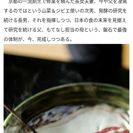
京都の一流割烹で修業を積んだ長女夫妻、今や父を凌駕
するのではという山菜＆ジビエ使いの次男、発酵の研究を
続ける長男、それを指揮しつつ、日本の食の未来を見据え
て研究を続ける父、もてなし担当の母という、盤石で最強
の体制が、今、完成しつつある。