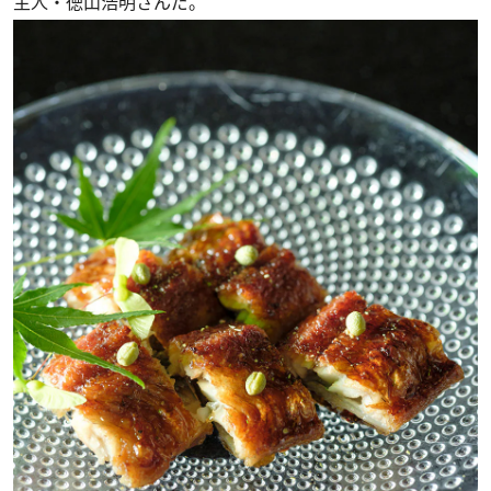
主人・徳山浩明さんだ。