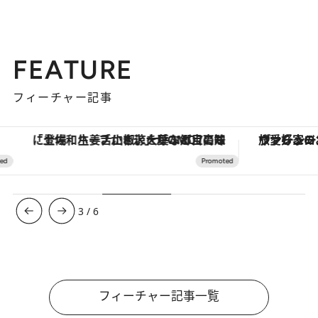
FEATURE
フィーチャー記事
「土佐和ハーブかき氷」がOMO7高知に登場！生姜、山椒、大葉など目にも舌にも涼を呼ぶ郷土の味
ヴァシュロン・コンスタンタン
3
/
6
フィーチャー記事一覧