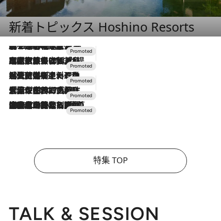
新着トピックス Hoshino Resorts
2026.8.7
【トンボの足水浴】ヒノキの香りに包まれて涼感マックス！約13℃の湧水かけ流しを避暑地「星野温泉 トンボの湯」で体験
2026.7.31
【ホテル帰省】という選択肢をOMOが提案。家族とほどよい距離を保つには「昼は実家、夜は気兼ねなくホテルで！」
2026.7.24
【夏限定ディナーコース】旬を迎える稚鮎や花ズッキーニなどをイタリア・トスカーナの郷土料理の手法で満喫！
2026.7.17
「土佐和ハーブかき氷」がOMO7高知に登場！生姜、山椒、大葉など目にも舌にも涼を呼ぶ郷土の味
2026.7.10
NEW OPEN！【界 草津】名湯の地に誕生。趣の異なる2種の温泉と上州ならではの会席・蕎麦割烹など美食を味わう究極の癒やし旅
特集 TOP
TALK & SESSION