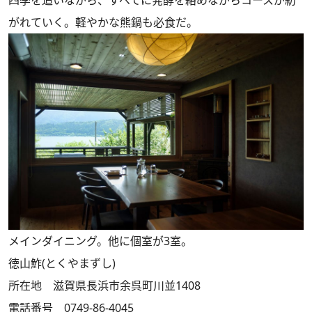
がれていく。軽やかな熊鍋も必食だ。
メインダイニング。他に個室が3室。
徳山鮓(とくやまずし)
所在地 滋賀県長浜市余呉町川並1408
電話番号 0749-86-4045