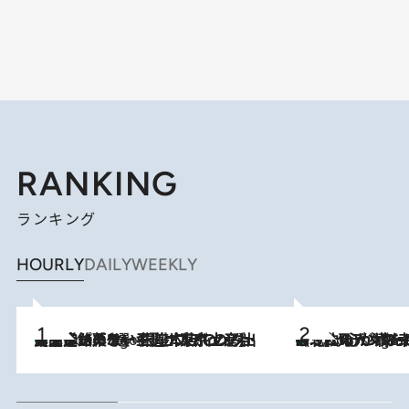
RANKING
ランキング
HOURLY
DAILY
WEEKLY
【間違いのない王道・東京土産】資生堂パーラー 銀座本店でのみ出会える銘菓5選《極上プディング・濃厚チーズケーキ・ボンボンショコラほか》
3 Hours Ago
《北欧の人々の幸福度が高いのは…》元デンマーク親善大使が出会った“心が満たされる暮らし”「いいかげんにヒュッゲしなさい！」
3 Hours Ago