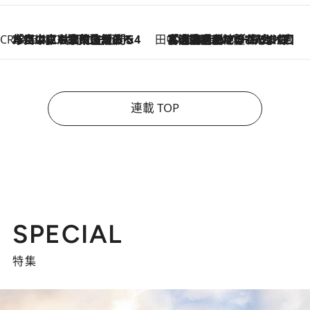
CREA'S CHOICE
2026.8.7
「立川にも歌舞伎があるんだよ」 片岡仁左衛門・市川中車ら豪華座組みで4年目の立川立飛歌舞伎へ
田中稲の勝手に再ブーム
2026.8.7
「湘南乃風に憧れて」観客大盛上がりの“タオル回し”に、ラッパー顔負けの高速歌唱まで…さだまさし（74）のアグレッシブすぎる現在地
連載 TOP
SPECIAL
特集