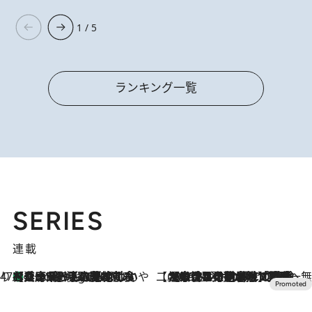
1 / 5
ランキング一覧
SERIES
連載
47都道府県の手みやげ ひんやりスイーツで夏を満喫
【兵庫県】この夏絶対食べたい 冷やしておいしいおやつ3選 淡路島の恵みをジェラートに集約
3 Hours Ago
【CREA×星野リゾート】唯一無二。癒しと発見が待つ場所へ
2026.8.7
【トンボの足水浴】ヒノキの香りに包まれて涼感マックス！約13℃の湧水かけ流しを避暑地「星野温泉 トンボの湯」で体験