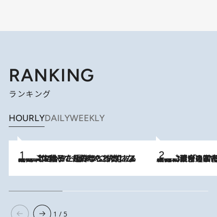
RANKING
ランキング
HOURLY
DAILY
WEEKLY
2026.8.5
【阿川佐和子さんの年とる力】なぜ70代で始めた趣味は“こんなに楽しい”のか？ ピアノ、俳句…スランプに陥っても続けられる“ある秘訣”とは
2026.8.3
慶應幼稚舎の図書室からテレビの世界に飛び込んだ阿川佐和子（72）、「N
1 / 5