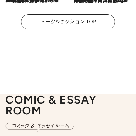
2026.8.3
「今後値上げがあるとすれば…」「リスクがあるのは今年の冬」エネルギー専門家が語る、ホルムズ海峡封鎖が家庭にもたらす“ある心配”
2026.8.3
「住宅建てられない…」「サーチャージ料の高値が続いている」ホルムズ海峡封鎖による影響はいつまで続く？《エネルギー専門家に聞く“どうなる日本の暮らし”》
トーク&セッション TOP
COMIC & ESSAY
ROOM