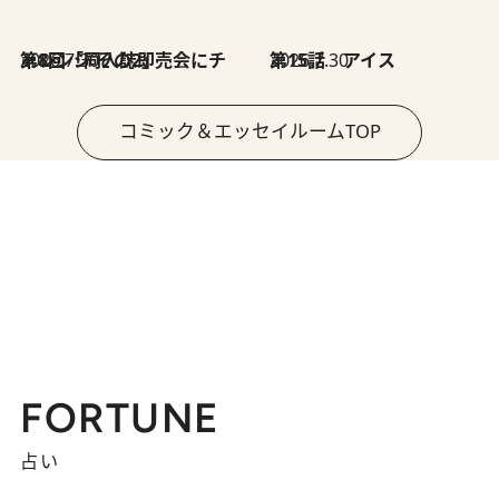
2026.7.30
第8回「同人誌即売会にチャレンジ その2」
2026.7.30
第15話 アイス
コミック＆エッセイルームTOP
FORTUNE
占い