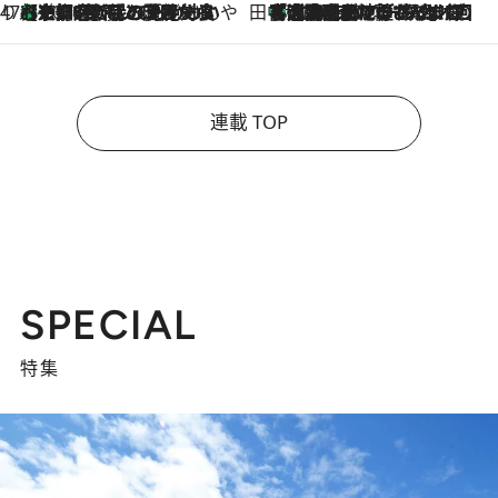
47都道府県の手みやげ ひんやりスイーツで夏を満喫
【京都府】この夏絶対食べたい 冷やしておいしいおやつ3選 ひと口目から心を掴む新緑のテリーヌ
2026.8.7
田中稲の勝手に再ブーム
「湘南乃風に憧れて」観客大盛上がりの“タオル回し”に、ラッパー顔負けの高速歌唱まで…さだまさし（74）のアグレッシブすぎる現在地
2026.8.7
連載 TOP
SPECIAL
特集