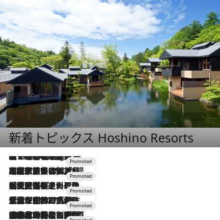
新着トピックス Hoshino Resorts
【トンボの足水浴】ヒノキの香りに包まれて涼感マックス！約13℃の湧水かけ流しを避暑地「星野温泉 トンボの湯」で体験
10 Hours Ago
2026.7.31
【ホテル帰省】という選択肢をOMOが提案。家族とほどよい距離を保つには「昼は実家、夜は気兼ねなくホテルで！」
2026.7.24
【夏限定ディナーコース】旬を迎える稚鮎や花ズッキーニなどをイタリア・トスカーナの郷土料理の手法で満喫！
2026.7.17
「土佐和ハーブかき氷」がOMO7高知に登場！生姜、山椒、大葉など目にも舌にも涼を呼ぶ郷土の味
2026.7.10
NEW OPEN！【界 草津】名湯の地に誕生。趣の異なる2種の温泉と上州ならではの会席・蕎麦割烹など美食を味わう究極の癒やし旅