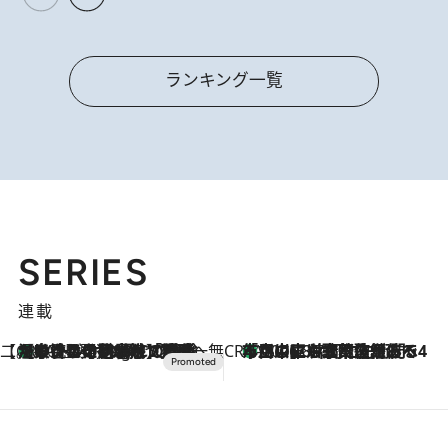
ランキング一覧
SERIES
連載
【CREA×星野リゾート】唯一無二。癒しと発見が待つ場所へ
【トンボの足水浴】ヒノキの香りに包まれて涼感マックス！約13℃の湧水かけ流しを避暑地「星野温泉 トンボの湯」で体験
10 Hours Ago
CREA'S CHOICE
「立川にも歌舞伎があるんだよ」 片岡仁左衛門・市川中車ら豪華座組みで4年目の立川立飛歌舞伎へ
2026.8.7