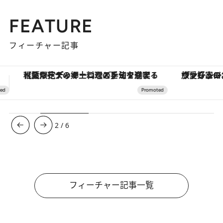
FEATURE
フィーチャー記事
ヴァシュロン・コンスタンタン「オーヴァーシーズ・オートマティック」。旅愛好家のお気に入りコレクションから、ジェンダーレスな新作が登場
【銀座で出合う最旬美容】美髪ケアや上質な眠
3
/
6
フィーチャー記事一覧