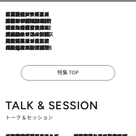
【厳選旅コスメ】「多機能アイテムがメイン！」旅好き美容エディターが選んだ夏旅ベストコスメを発表【Mサイズジップ】
2026.8.7
2026.8.6
「荷物が増えるほど旅ストレスは増す」美容ジャーナリストがたどり着いた最終結論。“化粧品を劇的に減らす”感動の凝縮美容とは
2026.8.6
「旅先には金髪ウィッグを持参」日本と同じメイクでは損してる!? 美容ジャーナリストが提案する“掟破りの旅美容”とは
2026.8.6
【厳選旅コスメ】「身軽さ＆UV対策重視！」ヘアアーティストshucoが選んだ夏旅ベストコスメを発表【Mサイズジップ】
2026.8.5
【厳選旅コスメ】国内をあちこち移動する河井菜摘が選んだ夏旅ベストコスメ発表！「リラックスアイテムはマスト」【Mサイズジップ】
2026.8.4
【厳選旅コスメ】「紫外線＆乾燥対策しながらメイク感も！」ヘア＆メイクGeorgeが選んだ夏旅ベストコスメを発表！【Mサイズジップ】
特集 TOP
TALK & SESSION
トーク＆セッション