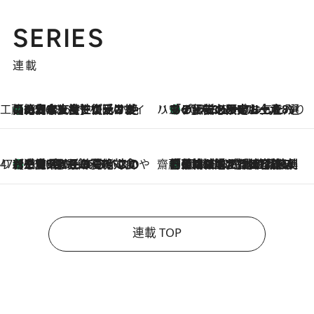
SERIES
連載
工藤まやのおもてなしハワイ
【ハワイ土産】ローカルの絶大な支持で復活！ 絶品の幻クッキー《元ファンの日本人女性が受け継いだ名店》
2026.8.6
ハワイ賢者 リサのお気に入りリスト
あの伝説の限定トートも！ リニューアルした「ディーン＆デルーカ ハワイ」で必須のお土産8選
2026.8.6
47都道府県の手みやげ ひんやりスイーツで夏を満喫
【三重県】この夏絶対食べたい 冷やしておいしいおやつ3選 お餅×アイスの新感覚スイーツ
2026.8.6
齋藤 薫 美容脳ルネサンス
「荷物が増えるほど旅ストレスは増す」美容ジャーナリストがたどり着いた最終結論。“化粧品を劇的に減らす”感動の凝縮美容とは
2026.8.6
連載 TOP