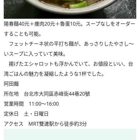
陽春麵40元＋痩肉20元＋魯蛋10元。スープなしをオーダー
することも可能。
フェットチーネ状の平打ち麵が、あっさりしたやさし～
いスープに入っていて美味。
揚げたエシャロットも浮かんでいて、お値段といい、台
湾ごはんの魅力を凝縮したような1杯でした。
阿田麺
所在地 台北市大同區赤峰街44巷20號
営業時間 11:00～16:00
定休日 土・日曜日
アクセス MRT雙連駅から徒歩約3分