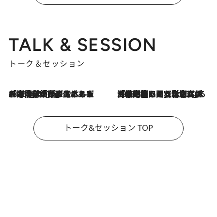
TALK & SESSION
トーク＆セッション
2026.8.3
「今後値上げがあるとすれば…」「リスクがあるのは今年の冬」エネルギー専門家が語る、ホルムズ海峡封鎖が家庭にもたらす“ある心配”
2026.8.3
「住宅建てられない…」「サーチャージ料の高値が続いている」ホルムズ海峡封鎖による影響はいつまで続く？《エネルギー専門家に聞く“どうなる日本の暮らし”》
トーク&セッション TOP