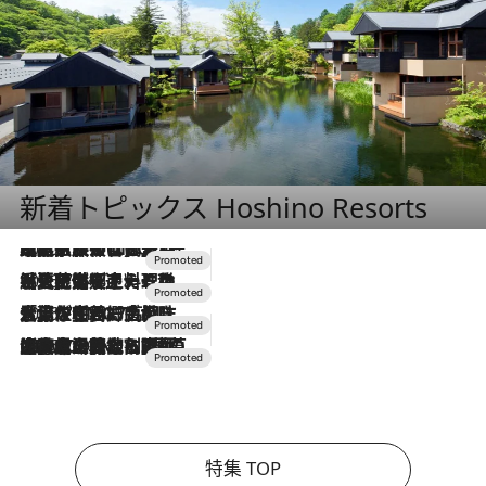
新着トピックス Hoshino Resorts
2026.7.31
【ホテル帰省】という選択肢をOMOが提案。家族とほどよい距離を保つには「昼は実家、夜は気兼ねなくホテルで！」
2026.7.24
【夏限定ディナーコース】旬を迎える稚鮎や花ズッキーニなどをイタリア・トスカーナの郷土料理の手法で満喫！
2026.7.17
「土佐和ハーブかき氷」がOMO7高知に登場！生姜、山椒、大葉など目にも舌にも涼を呼ぶ郷土の味
2026.7.10
NEW OPEN！【界 草津】名湯の地に誕生。趣の異なる2種の温泉と上州ならではの会席・蕎麦割烹など美食を味わう究極の癒やし旅
特集 TOP