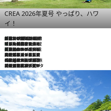
CREA 2026年夏号 やっぱり、ハワ
イ！
「荷物が増えるほど旅ストレスは増す」美容ジャーナリストがたどり着いた最終結論。“化粧品を劇的に減らす”感動の凝縮美容とは
2026.8.6
「旅先には金髪ウィッグを持参」日本と同じメイクでは損してる!? 美容ジャーナリストが提案する“掟破りの旅美容”とは
2026.8.6
【厳選旅コスメ】「身軽さ＆UV対策重視！」ヘアアーティストshucoが選んだ夏旅ベストコスメを発表【Mサイズジップ】
2026.8.6
2026.8.5
【厳選旅コスメ】国内をあちこち移動する河井菜摘が選んだ夏旅ベストコスメ発表！「リラックスアイテムはマスト」【Mサイズジップ】
2026.8.4
【厳選旅コスメ】「紫外線＆乾燥対策しながらメイク感も！」ヘア＆メイクGeorgeが選んだ夏旅ベストコスメを発表！【Mサイズジップ】
2026.8.3
【厳選旅コスメ】「保湿もタイパ重視！」“サウナ好き”タレント清水みさとが愛用する夏旅ベストコスメを発表！【Mサイズジップ】