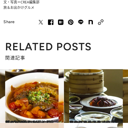
文・写真＝CREA編集部
旅＆お出かけ
グルメ
Share
RELATED POSTS
関連記事
2020.4.13
プロが惚れた台湾の麵･ご飯･点心 訪れたら必ず食べるおいしい8軒
旅＆お出かけ
2020.4.9
台北には中国各地のごちそうが集結！ 名店で広東、四川、上海、雲南を堪能
旅＆お出かけ