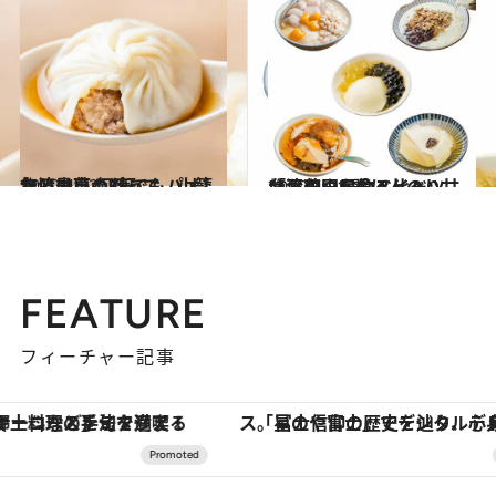
2020.4.22
台湾はいつだって、小籠包と小菜 何度でもパオしたい最高の3軒
旅＆お出かけ
2020.4.21
台湾の国民的スイーツ「豆花」5選 ほんのり甘いおやつを食べ比べ
旅＆お出かけ
FEATURE
フィーチャー記事
「星のや富士」でデジタルデトックス。冨士信仰の歴史を辿り、心身を調える。
【銀座で出合う最旬美容】美髪ケアや上質な眠