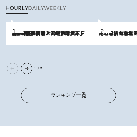
HOURLY
DAILY
WEEKLY
2026.8.5
【なぜ吉沢亮は「気配を消せる」のか？】興行収入208億の『国宝』を経て挑むミュージカル『ディア・エヴァン・ハンセン』。トップ俳優が舞台上でさらけ出した“孤独”とは
2026.8.5
下町風情あふれる台北屈指の人気エリア・大稲埕でセンスのいい台湾土産《ヴィン
1 / 5
ランキング一覧