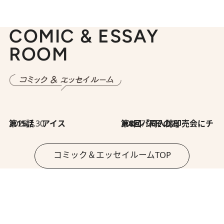
COMIC & ESSAY
ROOM
2026.7.30
第15話 アイス
2026.7.30
第8回「同人誌即売会にチャレンジ その2」
コミック＆エッセイルームTOP