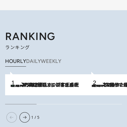
RANKING
ランキング
HOURLY
DAILY
WEEKLY
「湘南乃風に憧れて」観客大盛上がりの“タオル回し”に、ラッパー顔負けの高速歌唱まで…さだまさし（74）のアグレッシブすぎる現在地
2026.8.7
2026.8.5
【阿川佐和子さんの年とる力】なぜ70代で始めた趣味は“こんなに楽しい”のか？ ピアノ、俳句…スランプに陥っても続けられる“ある秘訣”とは
1 / 5