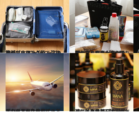
2018.10.18
旅のプロはこうして荷物を減らす スーツケースの簡単パッキング術
旅＆お出かけ
2018.11.1
旅のプロがお土産の持ち帰り方を指南 「欠けた・割れた・溶けた」を回避！
旅＆お出かけ
2018.12.27
エコノミーなのにビジネスクラスへ!? 無償アップグレードの条件とは？
旅＆お出かけ
2017.11.13
ハワイに住む日本人が友達に熱烈推薦 「女子的」ハワイ土産BEST12！
旅＆お出かけ