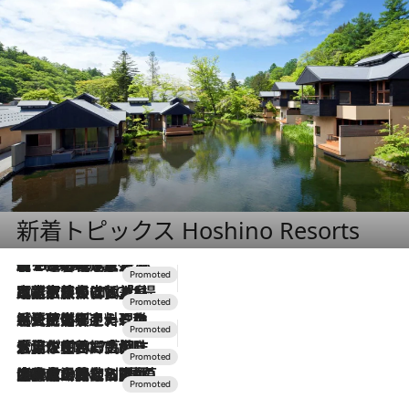
新着トピックス Hoshino Resorts
【トンボの足水浴】ヒノキの香りに包まれて涼感マックス！約13℃の湧水かけ流しを避暑地「星野温泉 トンボの湯」で体験
2026.8.7
2026.7.31
【ホテル帰省】という選択肢をOMOが提案。家族とほどよい距離を保つには「昼は実家、夜は気兼ねなくホテルで！」
2026.7.24
【夏限定ディナーコース】旬を迎える稚鮎や花ズッキーニなどをイタリア・トスカーナの郷土料理の手法で満喫！
2026.7.17
「土佐和ハーブかき氷」がOMO7高知に登場！生姜、山椒、大葉など目にも舌にも涼を呼ぶ郷土の味
2026.7.10
NEW OPEN！【界 草津】名湯の地に誕生。趣の異なる2種の温泉と上州ならではの会席・蕎麦割烹など美食を味わう究極の癒やし旅