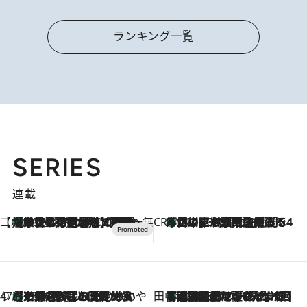
ランキング一覧
SERIES
連載
【CREA×星野リゾート】唯一無二。癒しと発見が待つ場所へ
【トンボの足水浴】ヒノキの香りに包まれて涼感マックス！約13℃の湧水かけ流しを避暑地「星野温泉 トンボの湯」で体験
2026.8.7
CREA'S CHOICE
「立川にも歌舞伎があるんだよ」 片岡仁左衛門・市川中車ら豪華座組みで4年目の立川立飛歌舞伎へ
2026.8.7
47都道府県の手みやげ ひんやりスイーツで夏を満喫
【京都府】この夏絶対食べたい 冷やしておいしいおやつ3選 ひと口目から心を掴む新緑のテリーヌ
2026.8.7
田中稲の勝手に再ブーム
「湘南乃風に憧れて」観客大盛上がりの“タオル回し”に、ラッパー顔負けの高速歌唱まで…さだまさし（74）のアグレッシブすぎる現在地
2026.8.7