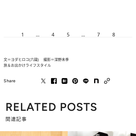
1
...
4
5
...
7
8
文＝ヨダヒロコ(六識) 撮影＝深野未季
旅＆お出かけ
ライフスタイル
Share
RELATED POSTS
関連記事