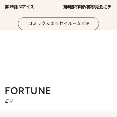
2026.7.30
第15話 アイス
2026.7.30
第8回「同人誌即売会にチャレンジ その2」
コミック＆エッセイルームTOP
FORTUNE
占い