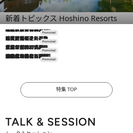
新着トピックス Hoshino Resorts
2026.7.31
【ホテル帰省】という選択肢をOMOが提案。家族とほどよい距離を保つには「昼は実家、夜は気兼ねなくホテルで！」
2026.7.24
【夏限定ディナーコース】旬を迎える稚鮎や花ズッキーニなどをイタリア・トスカーナの郷土料理の手法で満喫！
2026.7.17
「土佐和ハーブかき氷」がOMO7高知に登場！生姜、山椒、大葉など目にも舌にも涼を呼ぶ郷土の味
2026.7.10
NEW OPEN！【界 草津】名湯の地に誕生。趣の異なる2種の温泉と上州ならではの会席・蕎麦割烹など美食を味わう究極の癒やし旅
特集 TOP
TALK & SESSION