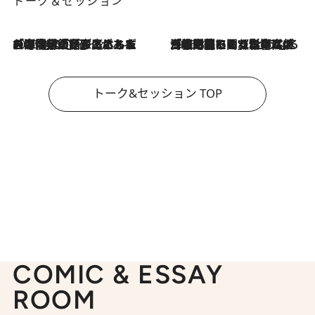
トーク＆セッション
2026.8.3
「今後値上げがあるとすれば…」「リスクがあるのは今年の冬」エネルギー専門家が語る、ホルムズ海峡封鎖が家庭にもたらす“ある心配”
2026.8.3
「住宅建てられない…」「サーチャージ料の高値が続いている」ホルムズ海峡封鎖による影響はいつまで続く？《エネルギー専門家に聞く“どうなる日本の暮らし”》
トーク&セッション TOP
COMIC & ESSAY
ROOM