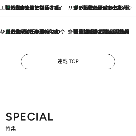
工藤まやのおもてなしハワイ
【ハワイ土産】ローカルの絶大な支持で復活！ 絶品の幻クッキー《元ファンの日本人女性が受け継いだ名店》
2026.8.6
ハワイ賢者 リサのお気に入りリスト
あの伝説の限定トートも！ リニューアルした「ディーン＆デルーカ ハワイ」で必須のお土産8選
2026.8.6
47都道府県の手みやげ ひんやりスイーツで夏を満喫
【三重県】この夏絶対食べたい 冷やしておいしいおやつ3選 お餅×アイスの新感覚スイーツ
2026.8.6
齋藤 薫 美容脳ルネサンス
「荷物が増えるほど旅ストレスは増す」美容ジャーナリストがたどり着いた最終結論。“化粧品を劇的に減らす”感動の凝縮美容とは
2026.8.6
連載 TOP
SPECIAL
特集