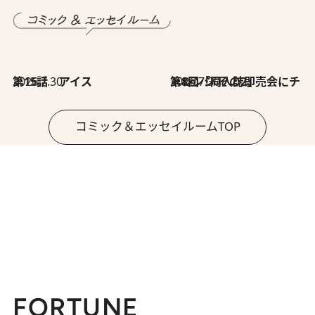
2026.7.30
第15話 アイス
2026.7.30
第8回「同人誌即売会にチャレンジ その2」
コミック＆エッセイルームTOP
FORTUNE