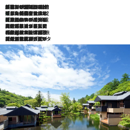
「荷物が増えるほど旅ストレスは増す」美容ジャーナリストがたどり着いた最終結論。“化粧品を劇的に減らす”感動の凝縮美容とは
2026.8.6
「旅先には金髪ウィッグを持参」日本と同じメイクでは損してる!? 美容ジャーナリストが提案する“掟破りの旅美容”とは
2026.8.6
【厳選旅コスメ】「身軽さ＆UV対策重視！」ヘアアーティストshucoが選んだ夏旅ベストコスメを発表【Mサイズジップ】
2026.8.6
2026.8.5
【厳選旅コスメ】国内をあちこち移動する河井菜摘が選んだ夏旅ベストコスメ発表！「リラックスアイテムはマスト」【Mサイズジップ】
2026.8.4
【厳選旅コスメ】「紫外線＆乾燥対策しながらメイク感も！」ヘア＆メイクGeorgeが選んだ夏旅ベストコスメを発表！【Mサイズジップ】
2026.8.3
【厳選旅コスメ】「保湿もタイパ重視！」“サウナ好き”タレント清水みさとが愛用する夏旅ベストコスメを発表！【Mサイズジップ】