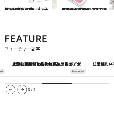
2018.4.6
欲しい色だけ“ちょい足し”がかなう プチプラ美人アイシャドウ
ビューティ＆ヘルス
2018.5.9
旅する女性を全力で応援する 軽くて優秀コスパのアイシャドウ
ビューティ＆ヘルス
FEATURE
フィーチャー記事
【銀座で出合う最旬美容】美髪ケアや上質な眠り…セルフケアのアップデートから、特別な名入れギフトまで。大人のための「ReFa GINZA」クルーズ
3
/
5