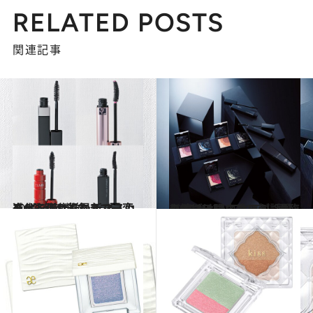
RELATED POSTS
関連記事
2018.10.3
進化を遂げた最新マスカラ6選 肌の印象まで一変させる傑作揃い！
ビューティ＆ヘルス
2018.10.21
クセづけマスカラが話題のKATE トップの座に君臨し続ける理由は？
ビューティ＆ヘルス