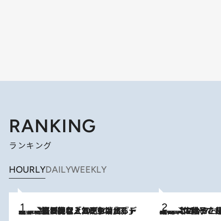
RANKING
ランキング
HOURLY
DAILY
WEEKLY
2026.8.5
【なぜ吉沢亮は「気配を消せる」のか？】興行収入208億の『国宝』を経て挑むミュージカル『ディア・エヴァン・ハンセン』。トップ俳優が舞台上でさらけ出した“孤独”とは
2026.8.5
【阿川佐和子さんの年とる力】なぜ70代で始めた趣味は“こんなに楽しい”のか？ ピアノ、俳句…スランプに陥っても続けられる“ある秘訣”とは