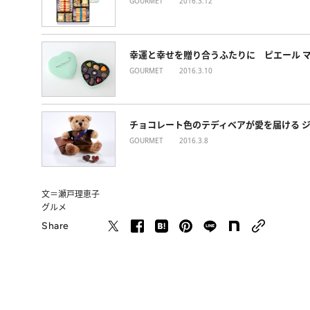
GOURMET
2016.3.12
幸運と幸せを贈り合うふたりに ピエール 
GOURMET
2016.3.10
チョコレート色のテディベアが愛を届ける 
GOURMET
2016.3.8
文＝瀬戸理恵子
グルメ
Share