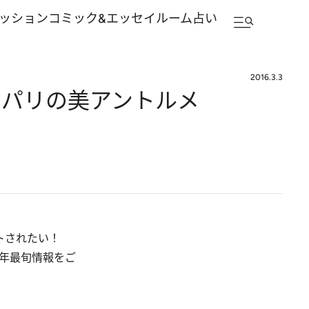
ッション
コミック&エッセイルーム
占い
2016.3.3
・パリの美アントルメ
ントされたい！
6年最旬情報をご