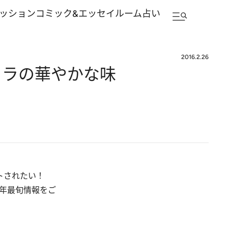
ッション
コミック&エッセイルーム
占い
2016.2.26
コラの華やかな味
ントされたい！
6年最旬情報をご