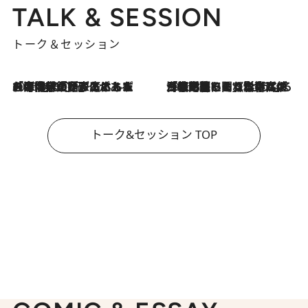
TALK & SESSION
トーク＆セッション
2026.8.3
「今後値上げがあるとすれば…」「リスクがあるのは今年の冬」エネルギー専門家が語る、ホルムズ海峡封鎖が家庭にもたらす“ある心配”
2026.8.3
「住宅建てられない…」「サーチャージ料の高値が続いている」ホルムズ海峡封鎖による影響はいつまで続く？《エネルギー専門家に聞く“どうなる日本の暮らし”》
トーク&セッション TOP