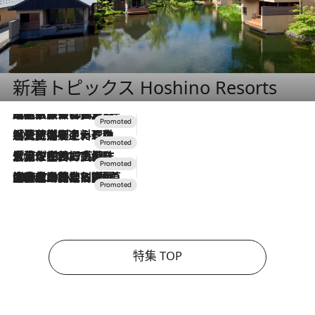
新着トピックス Hoshino Resorts
2026.7.31
【ホテル帰省】という選択肢をOMOが提案。家族とほどよい距離を保つには「昼は実家、夜は気兼ねなくホテルで！」
2026.7.24
【夏限定ディナーコース】旬を迎える稚鮎や花ズッキーニなどをイタリア・トスカーナの郷土料理の手法で満喫！
2026.7.17
「土佐和ハーブかき氷」がOMO7高知に登場！生姜、山椒、大葉など目にも舌にも涼を呼ぶ郷土の味
2026.7.10
NEW OPEN！【界 草津】名湯の地に誕生。趣の異なる2種の温泉と上州ならではの会席・蕎麦割烹など美食を味わう究極の癒やし旅
特集 TOP