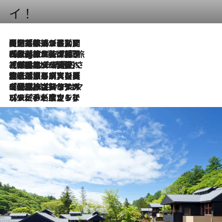
イ！
【厳選旅コスメ】国内をあちこち移動する河井菜摘が選んだ夏旅ベストコスメ発表！「リラックスアイテムはマスト」【Mサイズジップ】
2026.8.5
2026.8.4
【厳選旅コスメ】「紫外線＆乾燥対策しながらメイク感も！」ヘア＆メイクGeorgeが選んだ夏旅ベストコスメを発表！【Mサイズジップ】
2026.8.3
【厳選旅コスメ】「保湿もタイパ重視！」“サウナ好き”タレント清水みさとが愛用する夏旅ベストコスメを発表！【Mサイズジップ】
2026.8.2
【厳選旅コスメ】美容家・瀬戸麻実の夏旅ベストコスメを発表！「ストレスなく使えるクレンジング＆洗顔は必須」【Mサイズジップ】
2026.8.1
【厳選旅コスメ】「UV＆美白ケアはマスト！」フリーアナウンサー宇賀なつみの夏旅ベストコスメを発表！【Mサイズジップ】
2026.7.23
【リピート確定！】ハワイの名店ランチプレートとサンドイッチ、手が止まらない人気ドーナツ