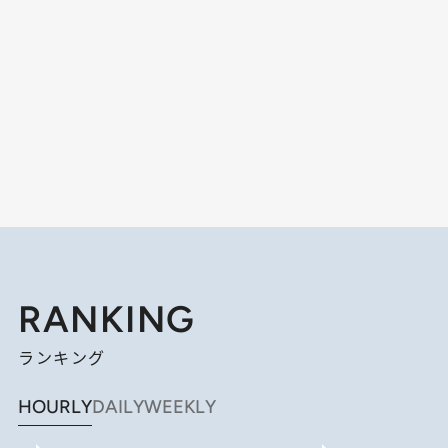
RANKING
ランキング
HOURLY
DAILY
WEEKLY