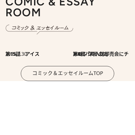
COMIC & ESSAY
ROOM
2026.7.30
第15話 アイス
2026.7.30
第8回「同人誌即売会にチャレンジ その2」
コミック＆エッセイルームTOP