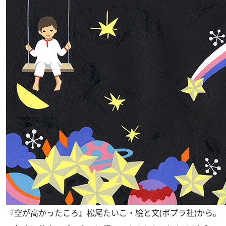
『空が高かったころ』松尾たいこ・絵と文(ポプラ社)から。