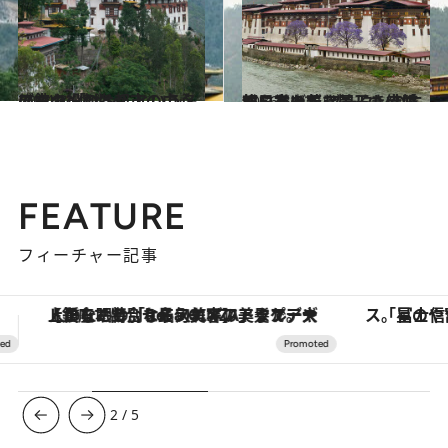
2014.8.11
ブータンの各都市の中心に立つ 「ゾン」という名の館の役割は？
旅＆お出かけ
2016.1.12
親日家の若き国王も結婚式を挙げた ブータンの古都にたたずむ美しき寺院
旅＆お出かけ
FEATURE
フィーチャー記事
「星のや富士」でデジタルデトックス。冨士信仰の歴史を辿り、心身を調える。
3
/
5