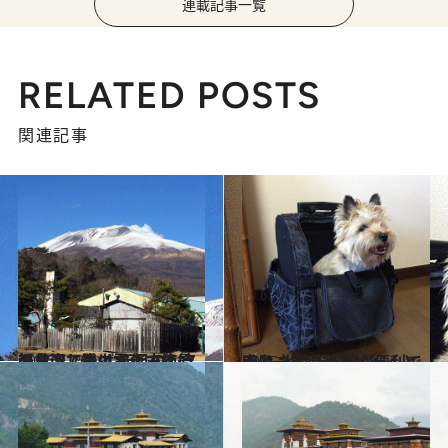
連載記事一覧
RELATED POSTS
関連記事
2016.1.16
軽井沢で過ごす年末年始のお楽しみは 元旦のレストラン、登山電車で絶景温泉
ライフスタイル
2015.12.12
犬と一緒に福井に行くときは 北陸新幹線が便利で安心
ライフスタイル