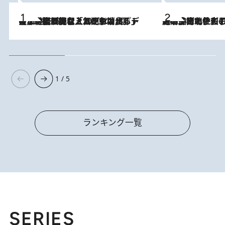
【なぜ吉沢亮は「気配を消せる」のか？】興行収入208億の『国宝』を経て挑むミュージカル『ディア・エヴァン・ハンセン』。トップ俳優が舞台上でさらけ出した“孤独”とは
2026.8.5
2026.8.3
《「文士の子ども被害者の会」発足！》阿川佐和子（72）が語る遠藤周作に北杜夫、劇作家・矢代静一の子どもたちの“文豪プライベート事件簿”
1 / 5
ランキング一覧
SERIES