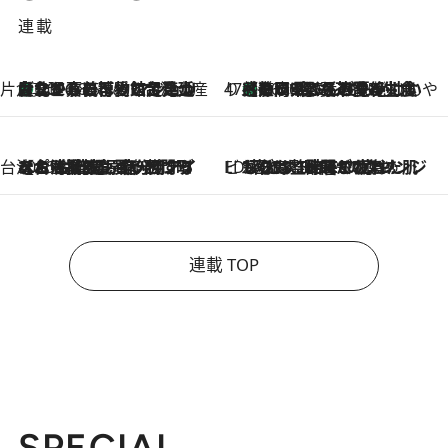
連載
片倉真理のときめく台湾土産
台北からちょっと足を延ばして嘉義へ！ マジョリカタイルの博物館で見つけたレトロ可愛い台湾土産
2026.8.5
47都道府県の手みやげ ひんやりスイーツで夏を満喫
【静岡県】この夏絶対食べたい 冷やしておいしいおやつ3選 お茶香る生食感のふるふるゼリー
2026.8.5
台湾ぶらぶら食べ歩き
2026.8.4
【台湾夏旅】買い物するなら“台湾の原宿”西門町へ！ お土産も自分用アイテムも揃うショッピングスポット8選
ビューティいいもの集め EDITORS' BEST
2026.8.3
“落とす”時間が“癒やし”に。THREEのクレンジングは、酷暑で疲れた肌も心も整えてくれる！
連載 TOP
SPECIAL