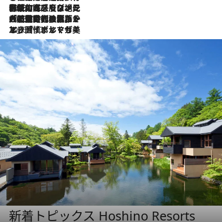
2026.7.22
伝統の味をモダンに昇華。高感度な地元客が集う、リスボンの最旬ガストロノミー
2026.7.21
大航海時代の栄華から、震災、独裁、そして革命へ。ポルトガル・首都リスボンの石畳に刻まれた「歴史の光と影」
2026.7.13
エッセイ・ヤマザキマリ「慎ましくも美しき国 ポルトガル」
新着トピックス Hoshino Resorts