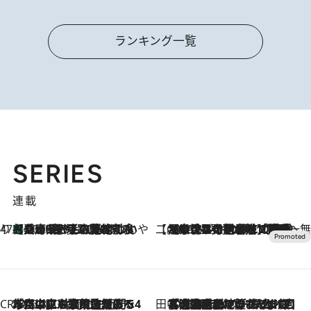
ランキング一覧
SERIES
連載
47都道府県の手みやげ ひんやりスイーツで夏を満喫
【兵庫県】この夏絶対食べたい 冷やしておいしいおやつ3選 淡路島の恵みをジェラートに集約
2026.8.8
【CREA×星野リゾート】唯一無二。癒しと発見が待つ場所へ
2026.8.7
【トンボの足水浴】ヒノキの香りに包まれて涼感マックス！約13℃の湧水かけ流しを避暑地「星野温泉 トンボの湯」で体験
CREA'S CHOICE
2026.8.7
「立川にも歌舞伎があるんだよ」 片岡仁左衛門・市川中車ら豪華座組みで4年目の立川立飛歌舞伎へ
田中稲の勝手に再ブーム
2026.8.7
「湘南乃風に憧れて」観客大盛上がりの“タオル回し”に、ラッパー顔負けの高速歌唱まで…さだまさし（74）のアグレッシブすぎる現在地