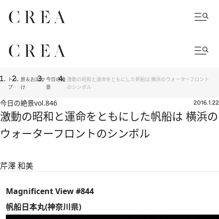
トッ
旅＆お出か
今日の絶
激動の昭和と運命をともにした帆船は 横浜のウォーターフロント
プ
け
景
のシンボル
今日の絶景
vol.846
2016.1.22
激動の昭和と運命をともにした帆船は 横浜の
ウォーターフロントのシンボル
芹澤 和美
Magnificent View #844
帆船日本丸(神奈川県)