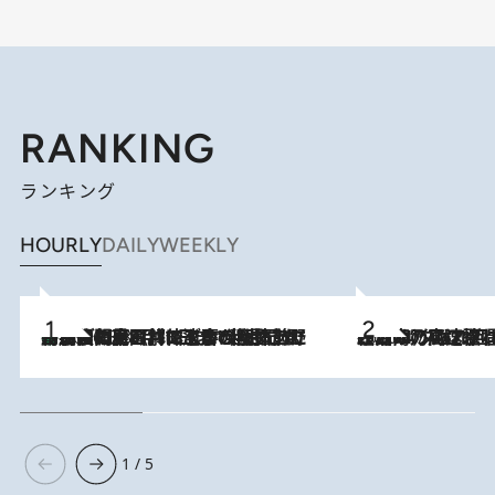
RANKING
ランキング
HOURLY
DAILY
WEEKLY
「最後に見られてよかった」上野動物園の東園パンダ舎が解体前に特別公開。8月16日まで延長されたパネル展と共に辿る“半世紀”のパンダ飼育《解体工事の図面あり》
2026.8.8
2026.8.7
「湘南乃風に憧れて」観客大盛上がりの“タオル回し”に、ラッパー顔負けの高速歌唱まで…さだまさし（74）のアグレッシブすぎる現在地
1 / 5