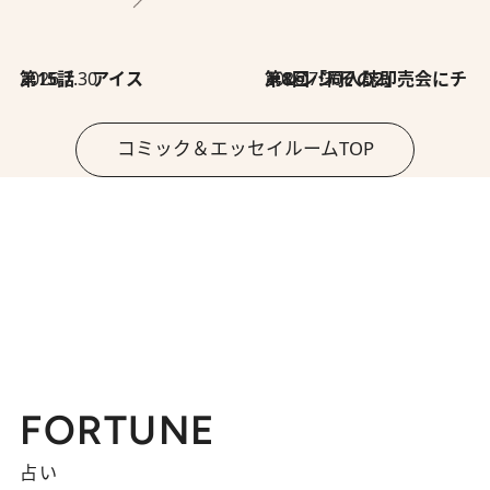
2026.7.30
第15話 アイス
2026.7.30
第8回「同人誌即売会にチャレンジ その2」
コミック＆エッセイルームTOP
FORTUNE
占い