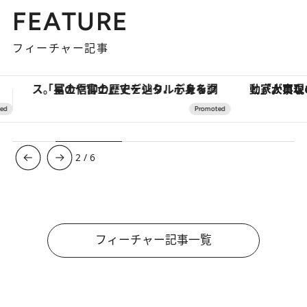
FEATURE
フィーチャー記事
「大事なのは地域の意識を変えること」。ロレックス賞受賞の自然保護活動家が実現させたナイジェリアの自然環境の復活
【夏限定ディナーコース】旬を迎
3
/
6
フィーチャー記事一覧