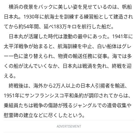
横浜の夜景をバックに美しい姿を見せているのは、帆船
日本丸。1930年に航海士を訓練する練習船として建造され
てから約54年間、延べ183万キロを航行した船だ。
日本丸が活躍した時代は激動の最中にあった。1941年に
太平洋戦争が始まると、航海訓練を中止、白い船体はグレ
ー一色に塗り替えられ、物資の輸送任務に従事。海では多
くの船が沈んでいくなか、日本丸は戦渦を免れ、終戦を迎
える。
終戦後は、海外から2万人以上の日本人引揚者を輸送、
1951年にサンフランシスコ平和条約が調印されてからは、
乗組員たちは戦争の傷跡が残るジャングルでの遺骨収集や
慰霊碑の建立などに尽くしたという。
ADVERTISEMENT