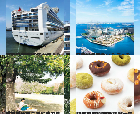
2014.11.25
まるで海の上のホテルみたい！ 憧れの豪華クルーズ船の内部に潜入
旅＆お出かけ
2014.2.24
日本最大級のウエディング施設が横浜・みなとみらいに誕生
旅＆お出かけ
2014.4.13
横浜「根岸森林公園」は人目を気にせず勉強できる穴場
カルチャー
2015.11.30
47都道府県 至福の手土産リスト ～関東篇2015～
グルメ