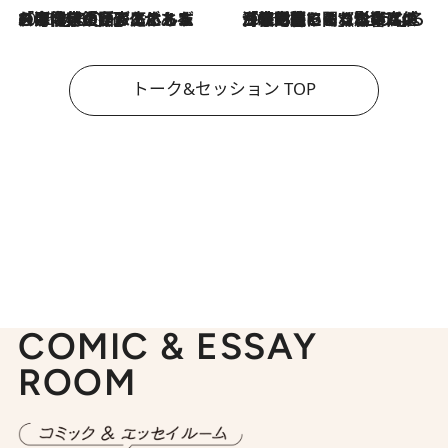
2026.8.3
「今後値上げがあるとすれば…」「リスクがあるのは今年の冬」エネルギー専門家が語る、ホルムズ海峡封鎖が家庭にもたらす“ある心配”
2026.8.3
「住宅建てられない…」「サーチャージ料の高値が続いている」ホルムズ海峡封鎖による影響はいつまで続く？《エネルギー専門家に聞く“どうなる日本の暮らし”》
トーク&セッション TOP
COMIC & ESSAY
ROOM