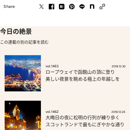
Share
今日の絶景
この連載の別の記事を読む
vol.1463
2018.12.30
ロープウェイで函館山の頂に登り
美しい夜景を眺める極上の年越しを
vol.1462
2018.12.26
大晦日の夜に松明の行列が練り歩く
スコットランドで最もにぎやかな通り