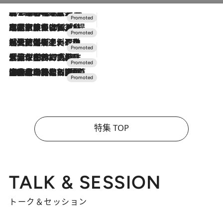
2026.8.7
【トンボの足水浴】ヒノキの香りに包まれて涼感マックス！約13℃の湧水かけ流しを避暑地「星野温泉 トンボの湯」で体験
2026.7.31
【ホテル帰省】という選択肢をOMOが提案。家族とほどよい距離を保つには「昼は実家、夜は気兼ねなくホテルで！」
2026.7.24
【夏限定ディナーコース】旬を迎える稚鮎や花ズッキーニなどをイタリア・トスカーナの郷土料理の手法で満喫！
2026.7.17
「土佐和ハーブかき氷」がOMO7高知に登場！生姜、山椒、大葉など目にも舌にも涼を呼ぶ郷土の味
2026.7.10
NEW OPEN！【界 草津】名湯の地に誕生。趣の異なる2種の温泉と上州ならではの会席・蕎麦割烹など美食を味わう究極の癒やし旅
特集 TOP
TALK & SESSION
トーク＆セッション