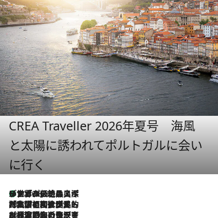
CREA Traveller 2026年夏号 海風
と太陽に誘われてポルトガルに会い
に行く
リスボンの絶品スイーツ「パステル・デ・ナタ」とは？ポルトガル伝統の奥深い世界へ
2026.8.8
2026.7.27
「私の祖国はポルトガル語です」国民的詩人フェルナンド・ペソアと、彼が愛した文学の街を歩く
2026.7.26
ポルトガル近海が育む極上の海の幸。キリリと冷えた白ワインと愉しむ、シーフード専門店の贅沢