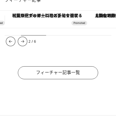
【銀座で出合う最旬美容】美髪ケアや上質な眠り…セルフケアのアップデートから、特別な名入れギフトまで。大人のための「ReFa GINZA」クルーズ
ヴァシュロン・コンスタンタン
3
/
6
フィーチャー記事一覧