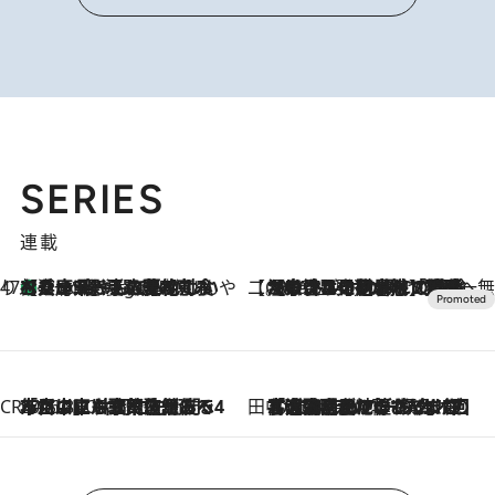
SERIES
連載
47都道府県の手みやげ ひんやりスイーツで夏を満喫
【兵庫県】この夏絶対食べたい 冷やしておいしいおやつ3選 淡路島の恵みをジェラートに集約
4 Hours Ago
【CREA×星野リゾート】唯一無二。癒しと発見が待つ場所へ
2026.8.7
【トンボの足水浴】ヒノキの香りに包まれて涼感マックス！約13℃の湧水かけ流しを避暑地「星野温泉 トンボの湯」で体験
CREA'S CHOICE
2026.8.7
「立川にも歌舞伎があるんだよ」 片岡仁左衛門・市川中車ら豪華座組みで4年目の立川立飛歌舞伎へ
田中稲の勝手に再ブーム
2026.8.7
「湘南乃風に憧れて」観客大盛上がりの“タオル回し”に、ラッパー顔負けの高速歌唱まで…さだまさし（74）のアグレッシブすぎる現在地