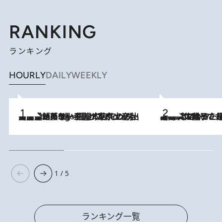
RANKING
ランキング
HOURLY
DAILY
WEEKLY
【間違いのない王道・東京土産】資生堂パーラー 銀座本店でのみ出会える銘菓5選《極上プディング・濃厚チーズケーキ・ボンボンショコラほか》
4 Hours Ago
2026.8.5
【阿川佐和子さんの年とる力】なぜ70代で始めた趣味は“こんなに楽しい”のか？ ピアノ、俳句…スランプに陥っても続けられる“ある秘訣”とは
1 / 5
ランキング一覧