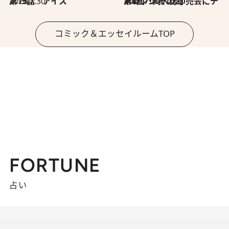
2026.7.30
第15話 アイス
2026.7.30
第8回「同人誌即売会にチャレンジ その2」
コミック＆エッセイルームTOP
FORTUNE
占い