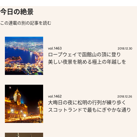
今日の絶景
この連載の別の記事を読む
vol.1463
2018.12.30
ロープウェイで函館山の頂に登り
美しい夜景を眺める極上の年越しを
vol.1462
2018.12.26
大晦日の夜に松明の行列が練り歩く
スコットランドで最もにぎやかな通り