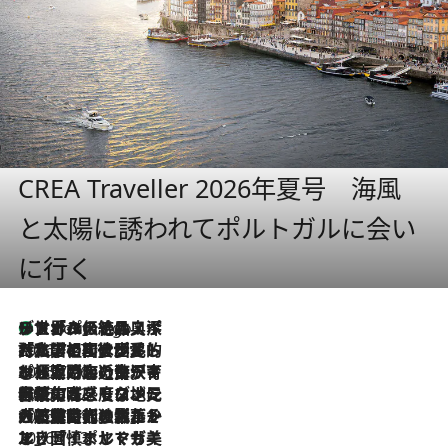
CREA Traveller 2026年夏号 海風
と太陽に誘われてポルトガルに会い
に行く
リスボンの絶品スイーツ「パステル・デ・ナタ」とは？ポルトガル伝統の奥深い世界へ
4 Hours Ago
2026.7.27
「私の祖国はポルトガル語です」国民的詩人フェルナンド・ペソアと、彼が愛した文学の街を歩く
2026.7.26
ポルトガル近海が育む極上の海の幸。キリリと冷えた白ワインと愉しむ、シーフード専門店の贅沢
2026.7.22
伝統の味をモダンに昇華。高感度な地元客が集う、リスボンの最旬ガストロノミー
2026.7.21
大航海時代の栄華から、震災、独裁、そして革命へ。ポルトガル・首都リスボンの石畳に刻まれた「歴史の光と影」
2026.7.13
エッセイ・ヤマザキマリ「慎ましくも美しき国 ポルトガル」