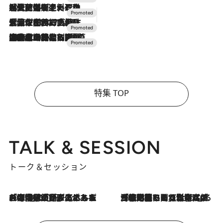
2026.7.24
【夏限定ディナーコース】旬を迎える稚鮎や花ズッキーニなどをイタリア・トスカーナの郷土料理の手法で満喫！
2026.7.17
「土佐和ハーブかき氷」がOMO7高知に登場！生姜、山椒、大葉など目にも舌にも涼を呼ぶ郷土の味
2026.7.10
NEW OPEN！【界 草津】名湯の地に誕生。趣の異なる2種の温泉と上州ならではの会席・蕎麦割烹など美食を味わう究極の癒やし旅
特集 TOP
TALK & SESSION
トーク＆セッション
2026.8.3
「今後値上げがあるとすれば…」「リスクがあるのは今年の冬」エネルギー専門家が語る、ホルムズ海峡封鎖が家庭にもたらす“ある心配”
2026.8.3
「住宅建てられない…」「サーチャージ料の高値が続いている」ホルムズ海峡封鎖による影響はいつまで続く？《エネルギー専門家に聞く“どうなる日本の暮らし”》