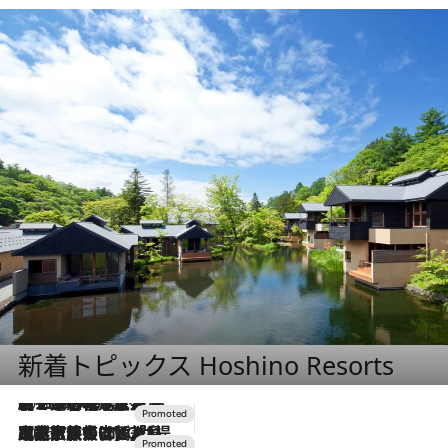
新着トピックス Hoshino Resorts
2026.8.7
【トンボの足水浴】ヒノキの香りに包まれて涼感マックス！約13℃の湧水かけ流しを避暑地「星野温泉 トンボの湯」で体験
2026.7.31
【ホテル帰省】という選択肢をOMOが提案。家族とほどよい距離を保つには「昼は実家、夜は気兼ねなくホテルで！」