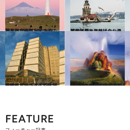
2015.6.2
ニュージーランドの岬に聳える 灯台に秘められた不思議な来歴とは？
旅＆お出かけ
2014.6.19
ボスポラス海峡に立つクズ塔は屑とは無縁のお洒落なスポット
旅＆お出かけ
2014.11.16
探検家コロンブスが静かに眠る 墓を収めた巨大建造物はどこにある？
旅＆お出かけ
2015.2.14
アメリカ西部の砂漠の真ん中に立つ 虹色の噴水塔が生まれたきっかけは？
旅＆お出かけ
FEATURE
フィーチャー記事