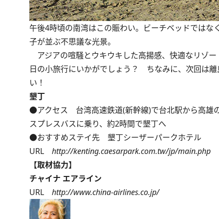
午後4時頃の南湾はこの賑わい。ビーチベッドではな
子が並ぶ不思議な光景。
アジアの喧騒とウキウキした高揚感、快適なリゾート
日の小旅行にいかがでしょう？ ちなみに、次回は離
い！
墾丁
●アクセス 台湾高速鉄道(新幹線)で台北駅から高雄の
スプレスバスに乗り、約2時間で墾丁へ
●おすすめステイ先 墾丁シーザーパークホテル
URL
http://kenting.caesarpark.com.tw/jp/main.php
【取材協力】
チャイナ エアライン
URL
http://www.china-airlines.co.jp/