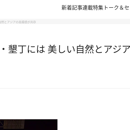
新着記事
連載
特集
トーク＆セ
自然とアジアの高揚感が共存
・墾丁には 美しい自然とアジ