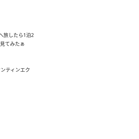
旅したら1泊2
、見てみたぁ
ケンティンエク