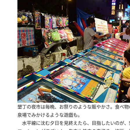
墾丁の夜市は毎晩、お祭りのような賑やかさ。食べ物
泉場でみかけるような遊戯も。
水平線に沈む夕日を見終えたら、目指したいのが、