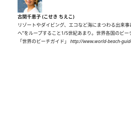
古関千恵子 (こせき ちえこ)
リゾートやダイビング、エコなど海にまつわる出来事
へ”をループすること1/5世紀あまり。世界各国のビ
「世界のビーチガイド」
http://www.world-beach-guid