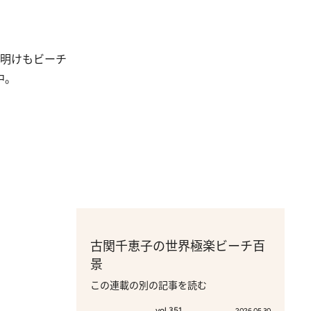
り明けもビーチ
中。
古関千恵子の世界極楽ビーチ百
景
この連載の別の記事を読む
vol.351
2026.05.30