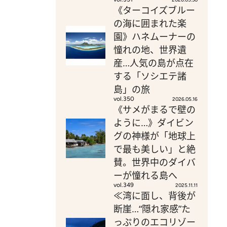
《ターコイズブルー
の海に囲まれた楽
園》ハネムーナーの
憧れの地、世界遺
産…人気の島が点在
する「ソシエテ諸
島」の旅
vol.350
2026.05.16
《サメがまるで壁の
ように…》ダイビン
グの神様が「地球上
で最も美しい」と絶
賛。世界中のダイバ
ーが憧れる島へ
vol.349
2025.11.11
≪湾に面し、背後が
断崖…“隠れ家感”た
っぷりのエコリゾー