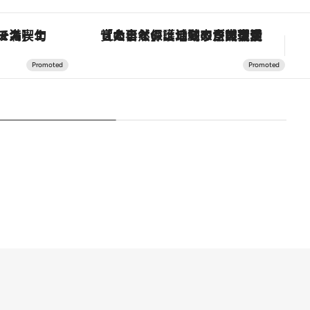
「大事なのは地域の意識を変えること」。ロレックス賞受賞の自然保護活動家が実現させたナイジェリアの自然環境の復活
「土佐和ハーブかき氷」がOMO7高知に登場！生姜、山椒、大葉など目