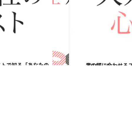
2014.5.10
黒の服に合わせる
占い