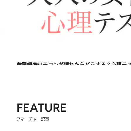
2014.8.16
テレビのリモコンが壊れたらどうする？心理テストで知る「あなたの女王様度」
占い
FEATURE
フィーチャー記事