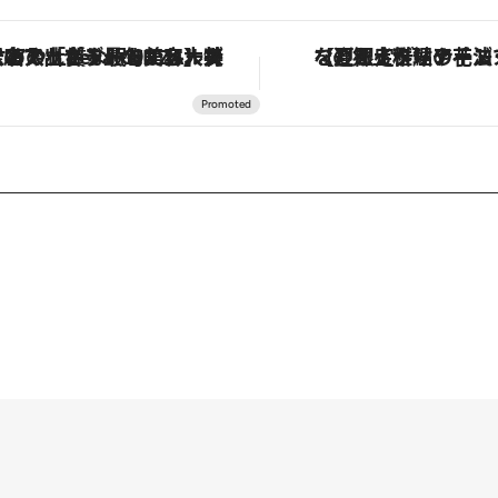
【夏限定ディナーコース】旬を迎える稚鮎や花ズッキーニなどをイタリア・トスカーナの郷土料理の手法で満喫！