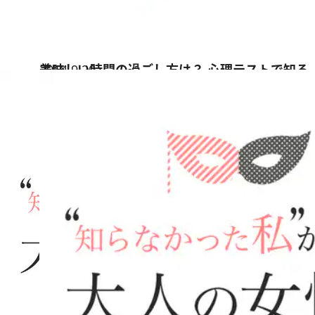
2014.9.20
美味しい時間の過ごし方は？ 心理テストで知る
占い