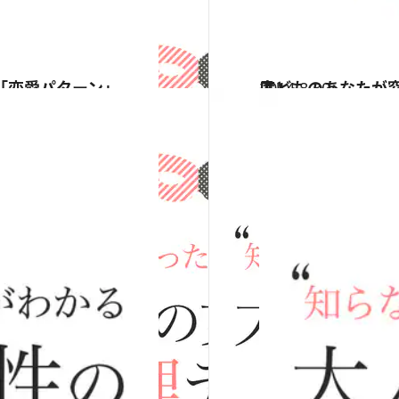
「恋愛パターン」
2014.8.30
子どものあなたが窓から見ているのは何？ 心理テストで知る「家庭人度」
占い