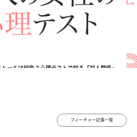
ストールは何色？心理テストで知る「対人関係」
フィーチャー記事一覧