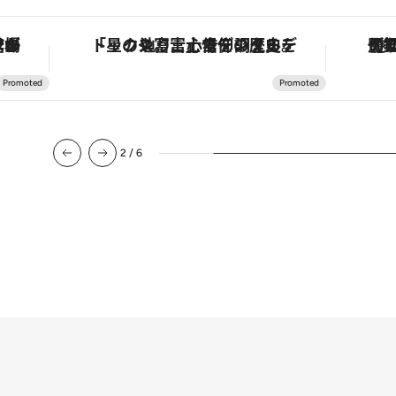
タルデトックス。冨士信仰の歴史を辿り、心身を調える。
【銀座で出合う最旬美容】美髪ケアや上質な眠り…セルフケアのアップデートから、特別な名入れギフトまで。大人のための「ReFa GINZA」クルーズ
3
/
6