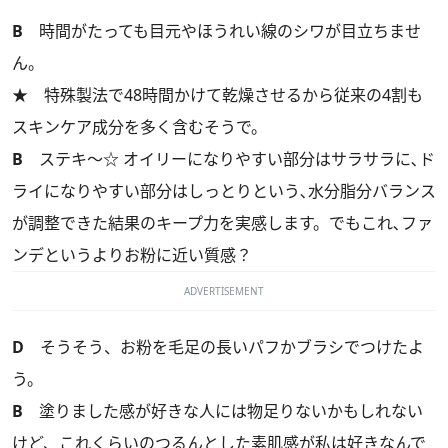
B
時間がたっても目元やほうれい線のシワが目立ちませ
ん。
★ 特殊製法で48時間かけて乾燥させるから従来の4割も
スキンケア成分を多く含むそうで。
B
ステキ～☆ オイリーになりやすい部分はサラサラに､ド
ライになりやすい部分はしっとりという､水分脂分バランス
が調整できた結果のキープ力を実感します。でもこれ､ファ
ンデというよりお粉に近い質感？
ADVERTISEMENT
D
そうそう、お粉を毛足の長いパフかブラシでつけたよ
う。
B
塗りました感が好きな人には物足りないかもしれない
けど、これくらいのつるんとした素肌感が私は好きなんで