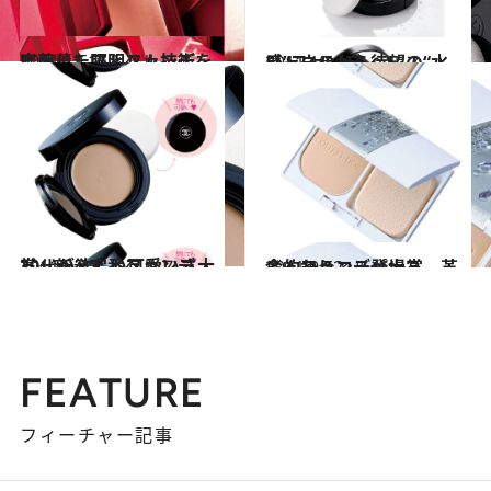
2011.12.15
齋藤薫 フィルム技術を応用した照明ファンデ
ビューティ＆ヘルス
2011.10.4
シャネルから待望の“水感”ファンデ
ビューティ＆ヘルス
2011.9.22
30代が欲しい可愛いさ大賞 新・定番ファンデ
ビューティ＆ヘルス
2011.9.12
ふんわりコスパ大賞 革命的ファンデ登場
ビューティ＆ヘルス
FEATURE
フィーチャー記事