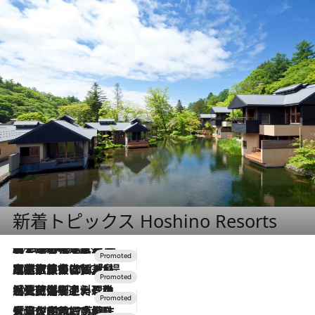
新着トピックス Hoshino Resorts
2026.8.7
【トンボの足水浴】ヒノキの香りに包まれて涼感マックス！約13℃の湧水かけ流しを避暑地「星野温泉 トンボの湯」で体験
2026.7.31
【ホテル帰省】という選択肢をOMOが提案。家族とほどよい距離を保つには「昼は実家、夜は気兼ねなくホテルで！」
2026.7.24
【夏限定ディナーコース】旬を迎える稚鮎や花ズッキーニなどをイタリア・トスカーナの郷土料理の手法で満喫！
2026.7.17
「土佐和ハーブかき氷」がOMO7高知に登場！生姜、山椒、大葉など目にも舌にも涼を呼ぶ郷土の味