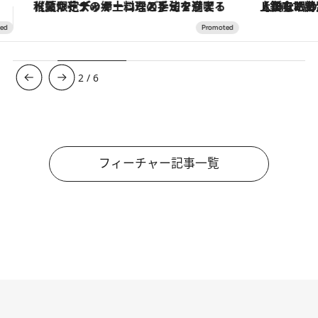
【銀座で出合う最旬美容】美髪ケアや上質な眠り…セルフケアのアップデートから、特別な名入れギフトまで。大人のための「ReFa GINZA」クルーズ
3
/
6
フィーチャー記事一覧