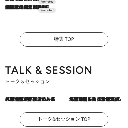
2026.7.10
NEW OPEN！【界 草津】名湯の地に誕生。趣の異なる2種の温泉と上州ならではの会席・蕎麦割烹など美食を味わう究極の癒やし旅
特集 TOP
TALK & SESSION
トーク＆セッション
2026.8.3
「今後値上げがあるとすれば…」「リスクがあるのは今年の冬」エネルギー専門家が語る、ホルムズ海峡封鎖が家庭にもたらす“ある心配”
2026.8.3
「住宅建てられない…」「サーチャージ料の高値が続いている」ホルムズ海峡封鎖による影響はいつまで続く？《エネルギー専門家に聞く“どうなる日本の暮らし”》
トーク&セッション TOP