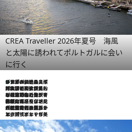
CREA Traveller 2026年夏号 海風
と太陽に誘われてポルトガルに会い
に行く
リスボンの絶品スイーツ「パステル・デ・ナタ」とは？ポルトガル伝統の奥深い世界へ
2026.8.8
2026.7.27
「私の祖国はポルトガル語です」国民的詩人フェルナンド・ペソアと、彼が愛した文学の街を歩く
2026.7.26
ポルトガル近海が育む極上の海の幸。キリリと冷えた白ワインと愉しむ、シーフード専門店の贅沢
2026.7.22
伝統の味をモダンに昇華。高感度な地元客が集う、リスボンの最旬ガストロノミー
2026.7.21
大航海時代の栄華から、震災、独裁、そして革命へ。ポルトガル・首都リスボンの石畳に刻まれた「歴史の光と影」
2026.7.13
エッセイ・ヤマザキマリ「慎ましくも美しき国 ポルトガル」