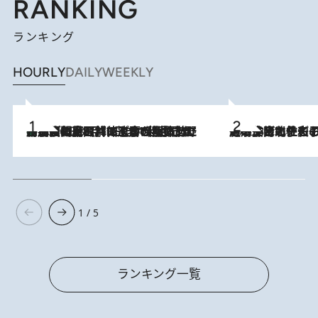
RANKING
ランキング
HOURLY
DAILY
WEEKLY
「最後に見られてよかった」上野動物園の東園パンダ舎が解体前に特別公開。8月16日まで延長されたパネル展と共に辿る“半世紀”のパンダ飼育《解体工事の図面あり》
2026.8.8
2026.8.3
《「文士の子ども被害者の会」発足！》阿川佐和子（72）が語る遠藤周作に北杜夫、劇作家・矢代静一の子どもたちの“文豪プライベート事件簿”
1 / 5
ランキング一覧