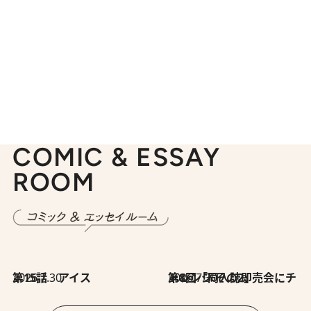
COMIC & ESSAY
ROOM
2026.7.30
第15話 アイス
2026.7.30
第8回「同人誌即売会にチャレンジ その2」