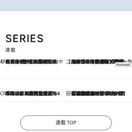
SERIES
連載
47都道府県の手みやげ ひんやりスイーツで夏を満喫
【兵庫県】この夏絶対食べたい 冷やしておいしいおやつ3選 淡路島の恵みをジェラートに集約
2026.8.8
【CREA×星野リゾート】唯一無二。癒しと発見が待つ場所へ
2026.8.7
【トンボの足水浴】ヒノキの香りに包まれて涼感マックス！約13℃の湧水かけ流しを避暑地「星野温泉 トンボの湯」で体験
CREA'S CHOICE
2026.8.7
「立川にも歌舞伎があるんだよ」 片岡仁左衛門・市川中車ら豪華座組みで4年目の立川立飛歌舞伎へ
田中稲の勝手に再ブーム
2026.8.7
「湘南乃風に憧れて」観客大盛上がりの“タオル回し”に、ラッパー顔負けの高速歌唱まで…さだまさし（74）のアグレッシブすぎる現在地
連載 TOP