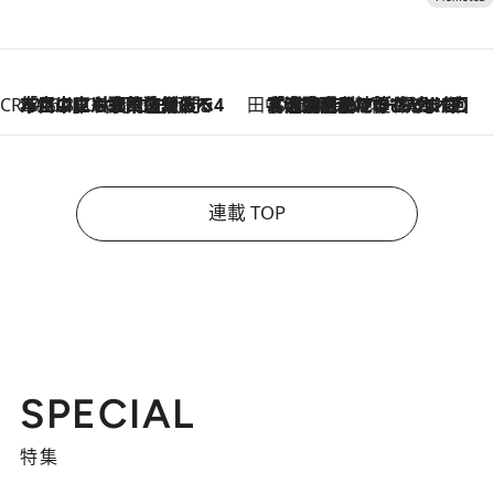
CREA'S CHOICE
2026.8.7
「立川にも歌舞伎があるんだよ」 片岡仁左衛門・市川中車ら豪華座組みで4年目の立川立飛歌舞伎へ
田中稲の勝手に再ブーム
2026.8.7
「湘南乃風に憧れて」観客大盛上がりの“タオル回し”に、ラッパー顔負けの高速歌唱まで…さだまさし（74）のアグレッシブすぎる現在地
連載 TOP
SPECIAL
特集