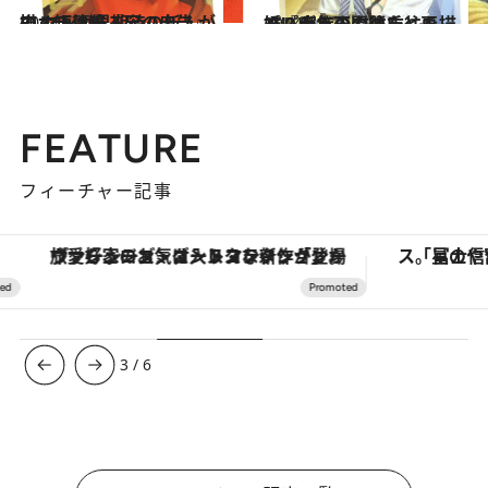
2014.5.31
BLマンガ界期待の新人が描く短篇集『兄の忠告』のオチに唸る
カルチャー
2014.5.2
パパが年下の彼氏と再婚!? 家族の右往左往を描く『大人の問題』
カルチャー
FEATURE
フィーチャー記事
ヴァシュロン・コンスタンタン「オーヴァーシーズ・オートマティック」。旅愛好家のお気に入りコレクションから、ジェンダーレスな新作が登場
3
/
6