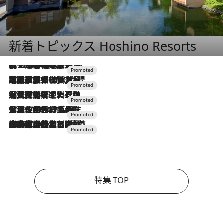
新着トピックス Hoshino Resorts
2026.8.7
【トンボの足水浴】ヒノキの香りに包まれて涼感マックス！約13℃の湧水かけ流しを避暑地「星野温泉 トンボの湯」で体験
2026.7.31
【ホテル帰省】という選択肢をOMOが提案。家族とほどよい距離を保つには「昼は実家、夜は気兼ねなくホテルで！」
2026.7.24
【夏限定ディナーコース】旬を迎える稚鮎や花ズッキーニなどをイタリア・トスカーナの郷土料理の手法で満喫！
2026.7.17
「土佐和ハーブかき氷」がOMO7高知に登場！生姜、山椒、大葉など目にも舌にも涼を呼ぶ郷土の味
2026.7.10
NEW OPEN！【界 草津】名湯の地に誕生。趣の異なる2種の温泉と上州ならではの会席・蕎麦割烹など美食を味わう究極の癒やし旅
特集 TOP