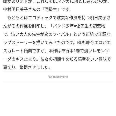
開がありますが、これらをBLマンガに落とし込んだのが、
中村明日美子さんの『同級生』です。
もともとはエロティックで耽美な作風を持つ明日美子さ
んがその作風を封印し、「バンド少年×優等生の初恋物
で、渋い大人の先生が恋のライバル」という正統で正調な
ラブストーリーを描いてみせたのです。BLも昨今エロがエ
スカレート傾向ですが、本作は単行本1巻で淡いレモンソ
ーダのキス止まり。彼女の初期作を知る読者をいい意味で
裏切り、驚愕させました。
ADVERTISEMENT