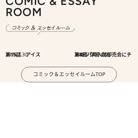
COMIC & ESSAY
ROOM
2026.7.30
第15話 アイス
2026.7.30
第8回「同人誌即売会にチャレンジ その2」
コミック＆エッセイルームTOP