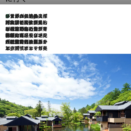
リスボンの絶品スイーツ「パステル・デ・ナタ」とは？ポルトガル伝統の奥深い世界へ
4 Hours Ago
2026.7.27
「私の祖国はポルトガル語です」国民的詩人フェルナンド・ペソアと、彼が愛した文学の街を歩く
2026.7.26
ポルトガル近海が育む極上の海の幸。キリリと冷えた白ワインと愉しむ、シーフード専門店の贅沢
2026.7.22
伝統の味をモダンに昇華。高感度な地元客が集う、リスボンの最旬ガストロノミー
2026.7.21
大航海時代の栄華から、震災、独裁、そして革命へ。ポルトガル・首都リスボンの石畳に刻まれた「歴史の光と影」
2026.7.13
エッセイ・ヤマザキマリ「慎ましくも美しき国 ポルトガル」