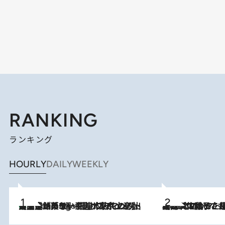
RANKING
ランキング
HOURLY
DAILY
WEEKLY
【間違いのない王道・東京土産】資生堂パーラー 銀座本店でのみ出会える銘菓5選《極上プディング・濃厚チーズケーキ・ボンボンショコラほか》
4 Hours Ago
2026.8.5
【阿川佐和子さんの年とる力】なぜ70代で始めた趣味は“こんなに楽しい”のか？ ピアノ、俳句…スランプに陥っても続けられる“ある秘訣”とは