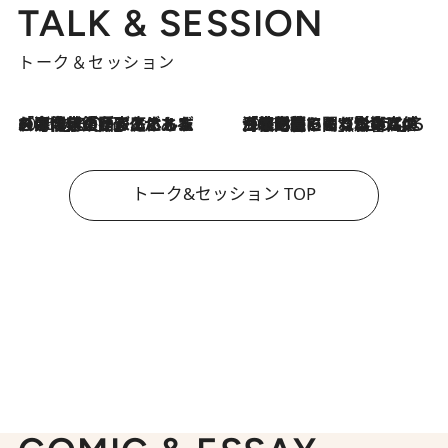
TALK & SESSION
トーク＆セッション
2026.8.3
「今後値上げがあるとすれば…」「リスクがあるのは今年の冬」エネルギー専門家が語る、ホルムズ海峡封鎖が家庭にもたらす“ある心配”
2026.8.3
「住宅建てられない…」「サーチャージ料の高値が続いている」ホルムズ海峡封鎖による影響はいつまで続く？《エネルギー専門家に聞く“どうなる日本の暮らし”》
トーク&セッション TOP