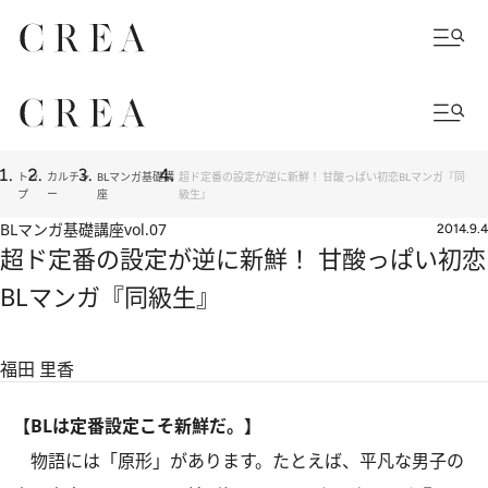
トッ
カルチャ
BLマンガ基礎講
超ド定番の設定が逆に新鮮！ 甘酸っぱい初恋BLマンガ『同
プ
ー
座
級生』
BLマンガ基礎講座
vol.07
2014.9.4
超ド定番の設定が逆に新鮮！ 甘酸っぱい初恋
BLマンガ『同級生』
福田 里香
【BLは定番設定こそ新鮮だ。】
物語には「原形」があります。たとえば、平凡な男子の