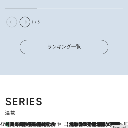
1 / 5
ランキング一覧
SERIES
連載
47都道府県の手みやげ ひんやりスイーツで夏を満喫
【兵庫県】この夏絶対食べたい 冷やしておいしいおやつ3選 淡路島の恵みをジェラートに集約
4 Hours Ago
【CREA×星野リゾート】唯一無二。癒しと発見が待つ場所へ
2026.8.7
【トンボの足水浴】ヒノキの香りに包まれて涼感マックス！約13℃の湧水かけ流しを避暑地「星野温泉 トンボの湯」で体験