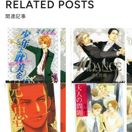
RELATED POSTS
関連記事
2014.8.5
抱腹絶倒マンガ『少年よ耽美を描け』で ボーイズラブを根本から学ぶ
カルチャー
2014.7.5
社交ダンスの王者同士が恋愛？ 華麗なるBLマンガ『10DANCE』
カルチャー