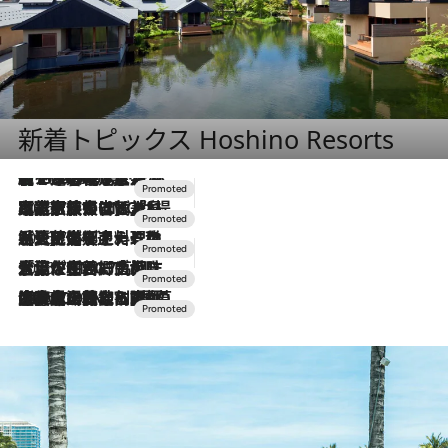
新着トピックス Hoshino Resorts
【トンボの足水浴】ヒノキの香りに包まれて涼感マックス！約13℃の湧水かけ流しを避暑地「星野温泉 トンボの湯」で体験
2026.8.7
2026.7.31
【ホテル帰省】という選択肢をOMOが提案。家族とほどよい距離を保つには「昼は実家、夜は気兼ねなくホテルで！」
2026.7.24
【夏限定ディナーコース】旬を迎える稚鮎や花ズッキーニなどをイタリア・トスカーナの郷土料理の手法で満喫！
2026.7.17
「土佐和ハーブかき氷」がOMO7高知に登場！生姜、山椒、大葉など目にも舌にも涼を呼ぶ郷土の味
2026.7.10
NEW OPEN！【界 草津】名湯の地に誕生。趣の異なる2種の温泉と上州ならではの会席・蕎麦割烹など美食を味わう究極の癒やし旅