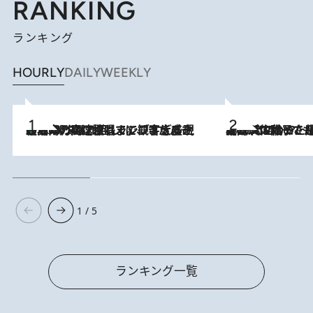
RANKING
ランキング
HOURLY
DAILY
WEEKLY
「湘南乃風に憧れて」観客大盛上がりの“タオル回し”に、ラッパー顔負けの高速歌唱まで…さだまさし（74）のアグレッシブすぎる現在地
2026.8.7
2026.8.5
【阿川佐和子さんの年とる力】なぜ70代で始めた趣味は“こんなに楽しい”のか？ ピアノ、俳句…スランプに陥っても続けられる“ある秘訣”とは
1 / 5
ランキング一覧