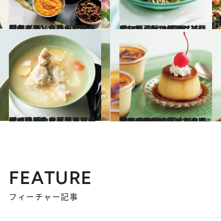
2026.6.20
【保存版】食通が推すスパイスカレーから老舗の佃煮まで。食欲をそそる夏のグルメギフト4選
贈りもの
2026.6.20
今年の夏麺は“変化球”で。プロが厳選した、ヘルシーかつ最高に美味しい麺＆トッピング【夏ギフト・お取り寄せ】
贈りもの
2026.6.20
まさに「食べる薬箱」！ プロ絶賛の参鶏湯と滋養粥で猛暑を乗り切る【養生ごはんとお粥のお取り寄せ】3選
贈りもの
2026.6.20
あの喫茶店のプリンや中華街の行列ソフトを自宅で！ 食のプロが太鼓判を押す、絶対に喜ばれる「ひんやり濃厚ギフト」3選
贈りもの
FEATURE
フィーチャー記事