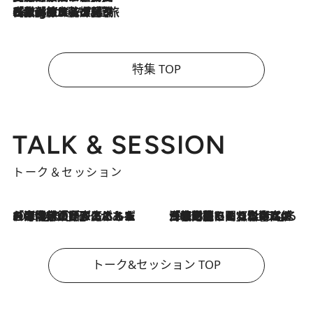
2026.8.4
【厳選旅コスメ】「紫外線＆乾燥対策しながらメイク感も！」ヘア＆メイクGeorgeが選んだ夏旅ベストコスメを発表！【Mサイズジップ】
特集 TOP
TALK & SESSION
トーク＆セッション
2026.8.3
「今後値上げがあるとすれば…」「リスクがあるのは今年の冬」エネルギー専門家が語る、ホルムズ海峡封鎖が家庭にもたらす“ある心配”
2026.8.3
「住宅建てられない…」「サーチャージ料の高値が続いている」ホルムズ海峡封鎖による影響はいつまで続く？《エネルギー専門家に聞く“どうなる日本の暮らし”》
トーク&セッション TOP