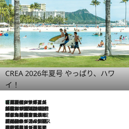
CREA 2026年夏号 やっぱり、ハワ
イ！
【厳選旅コスメ】「多機能アイテムがメイン！」旅好き美容エディターが選んだ夏旅ベストコスメを発表【Mサイズジップ】
2026.8.7
2026.8.6
「荷物が増えるほど旅ストレスは増す」美容ジャーナリストがたどり着いた最終結論。“化粧品を劇的に減らす”感動の凝縮美容とは
2026.8.6
「旅先には金髪ウィッグを持参」日本と同じメイクでは損してる!? 美容ジャーナリストが提案する“掟破りの旅美容”とは
2026.8.6
【厳選旅コスメ】「身軽さ＆UV対策重視！」ヘアアーティストshucoが選んだ夏旅ベストコスメを発表【Mサイズジップ】
2026.8.5
【厳選旅コスメ】国内をあちこち移動する河井菜摘が選んだ夏旅ベストコスメ発表！「リラックスアイテムはマスト」【Mサイズジップ】