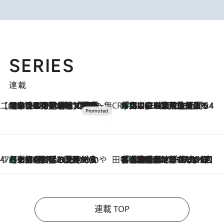
SERIES
連載
【CREA×星野リゾート】唯一無二。癒しと発見が待つ場所へ
【トンボの足水浴】ヒノキの香りに包まれて涼感マックス！約13℃の湧水かけ流しを避暑地「星野温泉 トンボの湯」で体験
2026.8.7
CREA'S CHOICE
「立川にも歌舞伎があるんだよ」 片岡仁左衛門・市川中車ら豪華座組みで4年目の立川立飛歌舞伎へ
2026.8.7
47都道府県の手みやげ ひんやりスイーツで夏を満喫
【京都府】この夏絶対食べたい 冷やしておいしいおやつ3選 ひと口目から心を掴む新緑のテリーヌ
2026.8.7
田中稲の勝手に再ブーム
「湘南乃風に憧れて」観客大盛上がりの“タオル回し”に、ラッパー顔負けの高速歌唱まで…さだまさし（74）のアグレッシブすぎる現在地
2026.8.7
連載 TOP