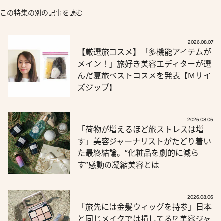
この特集の別の記事を読む
2026.08.07
【厳選旅コスメ】「多機能アイテムが
メイン！」旅好き美容エディターが選
んだ夏旅ベストコスメを発表【Mサイ
ズジップ】
2026.08.06
「荷物が増えるほど旅ストレスは増
す」美容ジャーナリストがたどり着い
た最終結論。“化粧品を劇的に減ら
す”感動の凝縮美容とは
2026.08.06
「旅先には金髪ウィッグを持参」日本
と同じメイクでは損してる!? 美容ジャ