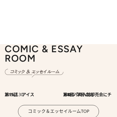
COMIC & ESSAY
ROOM
2026.7.30
第15話 アイス
2026.7.30
第8回「同人誌即売会にチャレンジ その2」
コミック＆エッセイルームTOP