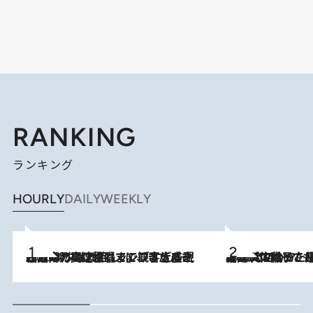
RANKING
ランキング
HOURLY
DAILY
WEEKLY
2026.8.7
「湘南乃風に憧れて」観客大盛上がりの“タオル回し”に、ラッパー顔負けの高速歌唱まで…さだまさし（74）のアグレッシブすぎる現在地
2026.8.5
【阿川佐和子さんの年とる力】なぜ70代で始めた趣味は“こんなに楽しい”のか？ ピアノ、俳句…スランプに陥っても続けられる“ある秘訣”とは