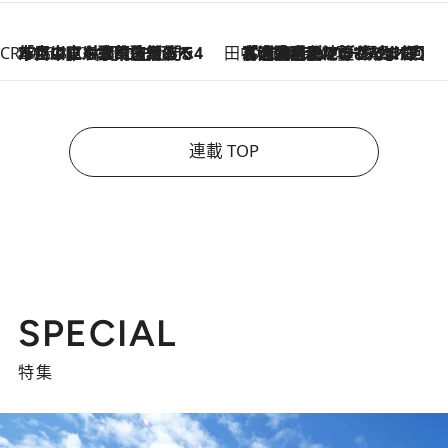
CREA'S CHOICE
2026.8.7
「立川にも歌舞伎があるんだよ」 片岡仁左衛門・市川中車ら豪華座組みで4年目の立川立飛歌舞伎へ
田中稲の勝手に再ブーム
2026.8.7
「湘南乃風に憧れて」観客大盛上がりの“タオル回し”に、ラッパー顔負けの高速歌唱まで…さだまさし（74）のアグレッシブすぎる現在地
連載 TOP
SPECIAL
特集