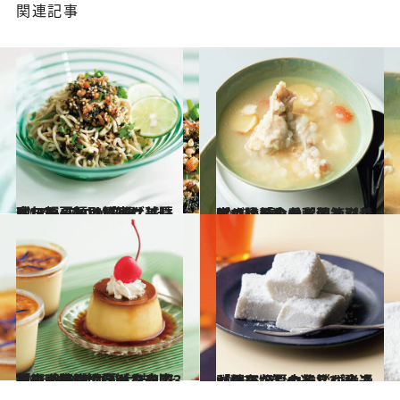
関連記事
2026.6.20
今年の夏麺は“変化球”で。プロが厳選した、ヘルシーかつ最高に美味しい麺＆トッピング【夏ギフト・お取り寄せ】
贈りもの
2026.6.20
まさに「食べる薬箱」！ プロ絶賛の参鶏湯と滋養粥で猛暑を乗り切る【養生ごはんとお粥のお取り寄せ】3選
贈りもの
2026.6.20
あの喫茶店のプリンや中華街の行列ソフトを自宅で！ 食のプロが太鼓判を押す、絶対に喜ばれる「ひんやり濃厚ギフト」3選
贈りもの
2026.6.20
【保存版】センスが光る「端正なお中元」。食通が選ぶ、夏の挨拶にふさわしい“涼”の逸品3選
贈りもの