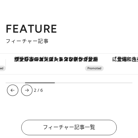
FEATURE
フィーチャー記事
「土佐和ハーブかき氷」がOMO7高知に登場！生姜、山椒、大葉など目にも舌にも涼を呼ぶ郷土の味
3
/
6
フィーチャー記事一覧