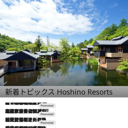
新着トピックス Hoshino Resorts
【トンボの足水浴】ヒノキの香りに包まれて涼感マックス！約13℃の湧水かけ流しを避暑地「星野温泉 トンボの湯」で体験
2026.8.7
2026.7.31
【ホテル帰省】という選択肢をOMOが提案。家族とほどよい距離を保つには「昼は実家、夜は気兼ねなくホテルで！」
2026.7.24
【夏限定ディナーコース】旬を迎える稚鮎や花ズッキーニなどをイタリア・トスカーナの郷土料理の手法で満喫！