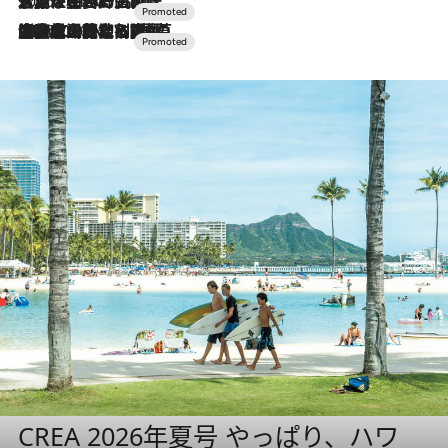
2026.7.17
「土佐和ハーブかき氷」がOMO7高知に登場！生姜、山椒、大葉など目にも舌にも涼を呼ぶ郷土の味
2026.7.10
NEW OPEN！【界 草津】名湯の地に誕生。趣の異なる2種の温泉と上州ならではの会席・蕎麦割烹など美食を味わう究極の癒やし旅
CREA 2026年夏号 やっぱり、ハワ