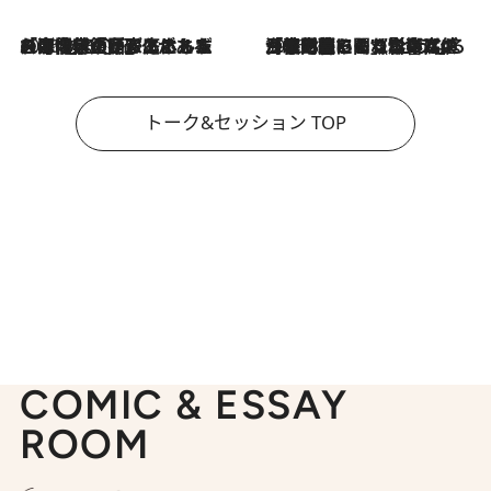
2026.8.3
「今後値上げがあるとすれば…」「リスクがあるのは今年の冬」エネルギー専門家が語る、ホルムズ海峡封鎖が家庭にもたらす“ある心配”
2026.8.3
「住宅建てられない…」「サーチャージ料の高値が続いている」ホルムズ海峡封鎖による影響はいつまで続く？《エネルギー専門家に聞く“どうなる日本の暮らし”》
トーク&セッション TOP
COMIC & ESSAY
ROOM