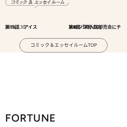
2026.7.30
第15話 アイス
2026.7.30
第8回「同人誌即売会にチャレンジ その2」
コミック＆エッセイルームTOP
FORTUNE