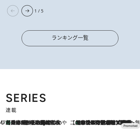
1 / 5
ランキング一覧
SERIES
連載
47都道府県の手みやげ ひんやりスイーツで夏を満喫
【兵庫県】この夏絶対食べたい 冷やしておいしいおやつ3選 淡路島の恵みをジェラートに集約
16 Minutes Ago
【CREA×星野リゾート】唯一無二。癒しと発見が待つ場所へ
【トンボの足水浴】ヒノキの香りに包まれて涼感マックス！約13℃の湧水かけ流しを避暑地「星野温泉 トンボの湯」で体験
2026.8.7