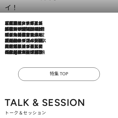
イ！
2026.8.7
【厳選旅コスメ】「多機能アイテムがメイン！」旅好き美容エディターが選んだ夏旅ベストコスメを発表【Mサイズジップ】
2026.8.6
「荷物が増えるほど旅ストレスは増す」美容ジャーナリストがたどり着いた最終結論。“化粧品を劇的に減らす”感動の凝縮美容とは
2026.8.6
「旅先には金髪ウィッグを持参」日本と同じメイクでは損してる!? 美容ジャーナリストが提案する“掟破りの旅美容”とは
2026.8.6
【厳選旅コスメ】「身軽さ＆UV対策重視！」ヘアアーティストshucoが選んだ夏旅ベストコスメを発表【Mサイズジップ】
2026.8.5
【厳選旅コスメ】国内をあちこち移動する河井菜摘が選んだ夏旅ベストコスメ発表！「リラックスアイテムはマスト」【Mサイズジップ】
2026.8.4
【厳選旅コスメ】「紫外線＆乾燥対策しながらメイク感も！」ヘア＆メイクGeorgeが選んだ夏旅ベストコスメを発表！【Mサイズジップ】
特集 TOP
TALK & SESSION
トーク＆セッション