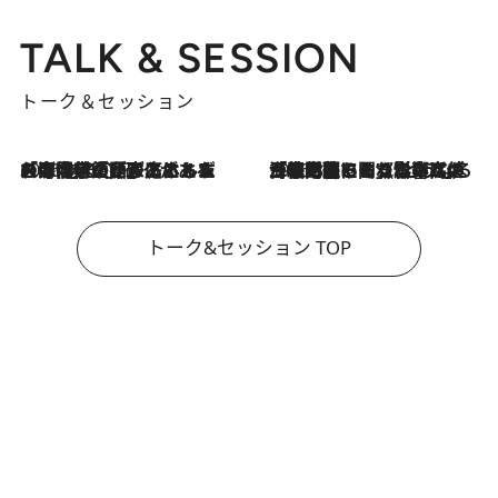
TALK & SESSION
トーク＆セッション
2026.8.3
「今後値上げがあるとすれば…」「リスクがあるのは今年の冬」エネルギー専門家が語る、ホルムズ海峡封鎖が家庭にもたらす“ある心配”
2026.8.3
「住宅建てられない…」「サーチャージ料の高値が続いている」ホルムズ海峡封鎖による影響はいつまで続く？《エネルギー専門家に聞く“どうなる日本の暮らし”》
トーク&セッション TOP