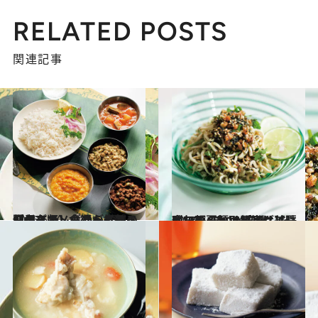
RELATED POSTS
関連記事
2026.6.20
【保存版】食通が推すスパイスカレーから老舗の佃煮まで。食欲をそそる夏のグルメギフト4選
贈りもの
2026.6.20
今年の夏麺は“変化球”で。プロが厳選した、ヘルシーかつ最高に美味しい麺＆トッピング【夏ギフト・お取り寄せ】
贈りもの