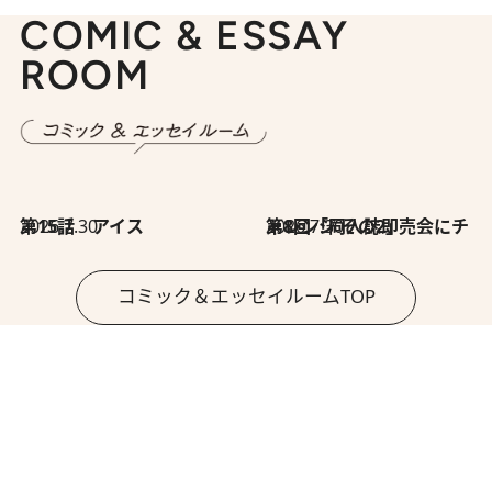
COMIC & ESSAY
ROOM
2026.7.30
第15話 アイス
2026.7.30
第8回「同人誌即売会にチャレンジ その2」
コミック＆エッセイルームTOP