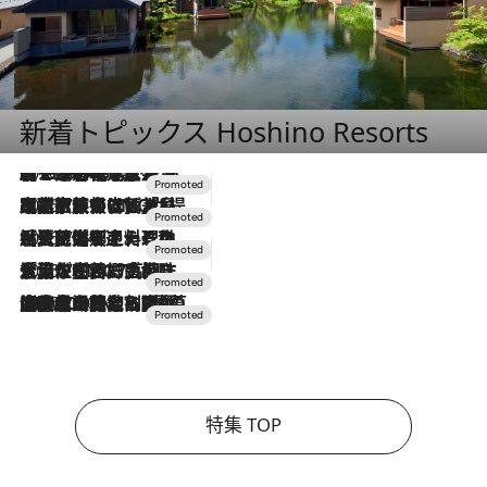
新着トピックス Hoshino Resorts
2026.8.7
【トンボの足水浴】ヒノキの香りに包まれて涼感マックス！約13℃の湧水かけ流しを避暑地「星野温泉 トンボの湯」で体験
2026.7.31
【ホテル帰省】という選択肢をOMOが提案。家族とほどよい距離を保つには「昼は実家、夜は気兼ねなくホテルで！」
2026.7.24
【夏限定ディナーコース】旬を迎える稚鮎や花ズッキーニなどをイタリア・トスカーナの郷土料理の手法で満喫！
2026.7.17
「土佐和ハーブかき氷」がOMO7高知に登場！生姜、山椒、大葉など目にも舌にも涼を呼ぶ郷土の味
2026.7.10
NEW OPEN！【界 草津】名湯の地に誕生。趣の異なる2種の温泉と上州ならではの会席・蕎麦割烹など美食を味わう究極の癒やし旅
特集 TOP