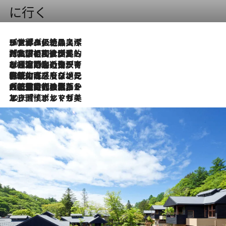
に行く
2026.8.8
リスボンの絶品スイーツ「パステル・デ・ナタ」とは？ポルトガル伝統の奥深い世界へ
2026.7.27
「私の祖国はポルトガル語です」国民的詩人フェルナンド・ペソアと、彼が愛した文学の街を歩く
2026.7.26
ポルトガル近海が育む極上の海の幸。キリリと冷えた白ワインと愉しむ、シーフード専門店の贅沢
2026.7.22
伝統の味をモダンに昇華。高感度な地元客が集う、リスボンの最旬ガストロノミー
2026.7.21
大航海時代の栄華から、震災、独裁、そして革命へ。ポルトガル・首都リスボンの石畳に刻まれた「歴史の光と影」
2026.7.13
エッセイ・ヤマザキマリ「慎ましくも美しき国 ポルトガル」