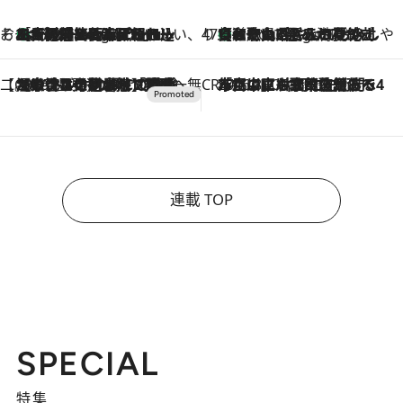
そおだよおこの関西おいしい、おやつ紀行
［大阪府箕面市］一皿一皿目の前で仕上げられる、料理を巧みに組み込んだアシェットデセールコース「ミチル アシェット デセール（Michiru assiette dessert）」
4 Hours Ago
47都道府県の手みやげ ひんやりスイーツで夏を満喫
【和歌山県】この夏絶対食べたい 冷やしておいしいおやつ3選 みかんがごろっと丸ごと入ったジュレ
4 Hours Ago
【CREA×星野リゾート】唯一無二。癒しと発見が待つ場所へ
2026.8.7
【トンボの足水浴】ヒノキの香りに包まれて涼感マックス！約13℃の湧水かけ流しを避暑地「星野温泉 トンボの湯」で体験
CREA'S CHOICE
2026.8.7
「立川にも歌舞伎があるんだよ」 片岡仁左衛門・市川中車ら豪華座組みで4年目の立川立飛歌舞伎へ
連載 TOP
SPECIAL
特集