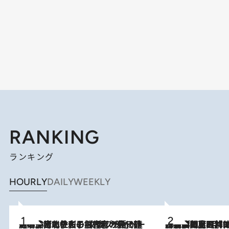
RANKING
ランキング
HOURLY
DAILY
WEEKLY
2026.8.3
《「文士の子ども被害者の会」発足！》阿川佐和子（72）が語る遠藤周作に北杜夫、劇作家・矢代静一の子どもたちの“文豪プライベート事件簿”
2026.8.8
「最後に見られてよかった」上野動物園の東園パンダ舎が解体前に特別公開。8月16日まで延長されたパネル展と共に辿る“半世紀”のパンダ飼育《解体工事の図面あり》