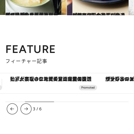
2026.6.20
まさに「食べる薬箱」！ プロ絶賛の参鶏湯と滋養粥で猛暑を乗り切る【養生ごはんとお粥のお取り寄せ】3選
贈りもの
2026.6.20
【保存版】センスが光る「端正なお中元」。食通が選ぶ、夏の挨拶にふさわしい“涼”の逸品3選
贈りもの
FEATURE
フィーチャー記事
ヴァシュロン・コンスタンタン「オーヴァーシーズ・オートマティック」。旅愛好家のお気に入りコレクションから、ジェンダーレスな新作が登場
3
/
6