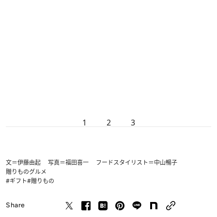
1
2
3
文＝伊藤由起 写真＝福田喜一 フードスタイリスト＝中山暢子
贈りもの
グルメ
#ギフト
#贈りもの
Share